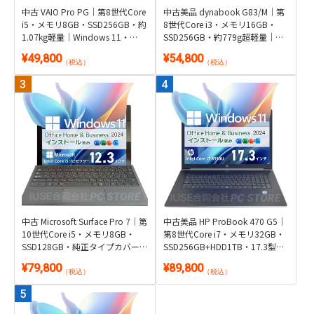
中古 VAIO Pro PG｜第8世代Core
中古美品 dynabook G83/M｜第
i5・メモリ8GB・SSD256GB・約
8世代Core i3・メモリ16GB・
1.07kg軽量｜Windows 11・
SSD256GB・約779g超軽量｜
Microsoft Office 2024付き
Windows 11・Microsoft Office
¥49,800
¥54,800
2024付き
（税込）
（税込）
中古 Microsoft Surface Pro 7｜第
中古美品 HP ProBook 470 G5｜
10世代Core i5・メモリ8GB・
第8世代Core i7・メモリ32GB・
SSD128GB・純正タイプカバー
SSD256GB+HDD1TB・17.3型
付き2in1｜Windows 11・
GeForce搭載｜Windows 11・
¥79,800
¥89,800
Microsoft Office 2024付き・タブ
Microsoft Office 2024付き
（税込）
（税込）
レット