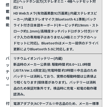
応)/ヘッドホン出力(ステレオミニ・4極ヘッドセット対
搭
応)×1
載
HD Webカメラ(有効画素数92万画素)/内蔵ステレオスピ
機
ーカー/内蔵ステレオマイク/Bluetooth 4.1準拠/バック
能
ライト付き日本語キーボード(キーピッチ約19mm・スト
ローク約1.2mm)/高精度タッチパッド(2ボタン付き)
※マ
イク入力の専用端子はありません(4極ミニプラグのヘッ
ドセットに対応)。Bluetoothはメーカー提供のドライバ
更新によりBluetooth 5.0に対応します。
バ
リチウムイオンバッテリー(内蔵)
新品時のメーカー公表値: 駆動時間 約8.0〜11.0時間
ッ
(JEITA Ver.2.0測定法)/充電時間 約3時間
※中古品のため
テ
バッテリーは消耗しており、実際の駆動時間は公表値よ
リ
り短くなります(個体差があります)。バッテリーは消耗
ー
品のため保証対象外です。検品時に充電・給電の動作確
認済み。
付
電源アダプタ/ACケーブル
※中古品のため、メーカー標準