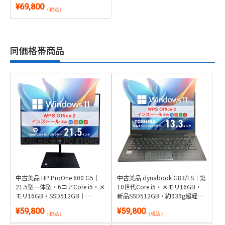
1.46kg｜Windows 11・
¥69,800
Microsoft Office 2024付き
（税込）
同価格帯商品
中古美品 HP ProOne 600 G5｜
中古美品 dynabook G83/FS｜第
21.5型一体型・6コアCore i5・メ
10世代Core i5・メモリ16GB・
モリ16GB・SSD512GB｜
新品SSD512GB・約939g超軽量
Windows 11・WPS Office 2付き
フルHD 13.3型｜Windows 11・
¥59,800
¥59,800
WPS Office 2付き
（税込）
（税込）