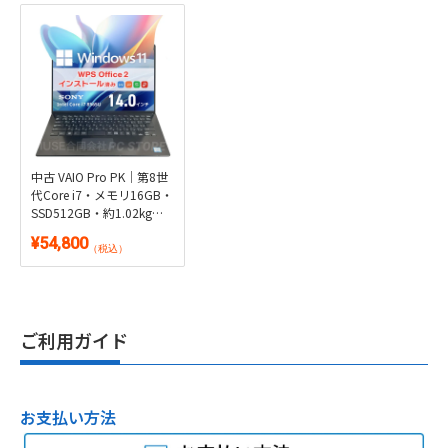
中古 VAIO Pro PK｜第8世
代Core i7・メモリ16GB・
SSD512GB・約1.02kg軽
量14型｜Windows 11・
¥54,800
WPS Office 2付き
（税込）
ご利用ガイド
お支払い方法