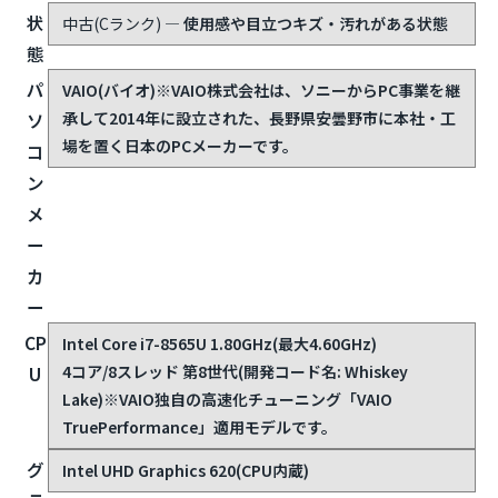
状
中古(Cランク)
— 使用感や目立つキズ・汚れがある状態
態
パ
VAIO(バイオ)
※VAIO株式会社は、ソニーからPC事業を継
承して2014年に設立された、長野県安曇野市に本社・工
ソ
場を置く日本のPCメーカーです。
コ
ン
メ
ー
カ
ー
CP
Intel Core i7-8565U 1.80GHz(最大4.60GHz)
4コア/8スレッド 第8世代(開発コード名: Whiskey
U
Lake)
※VAIO独自の高速化チューニング「VAIO
TruePerformance」適用モデルです。
グ
Intel UHD Graphics 620(CPU内蔵)