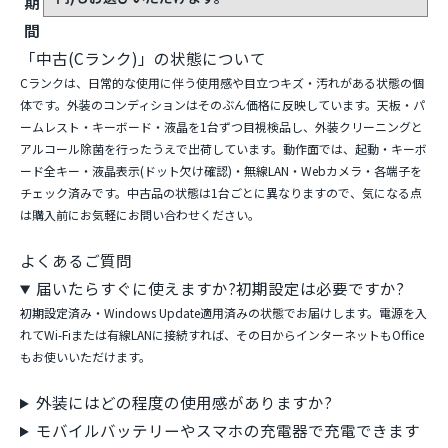
期
間
「中古(Cランク)」の状態について
Cランクは、日常的な使用に伴う使用感や目立つキズ・汚れがある状態の個
体です。外装のコンディションはそのぶん価格に反映しています。天板・パ
ームレスト・キーボード・液晶を1台ずつ目視検品し、外装クリーニングと
アルコール除菌を行ったうえで出荷しています。動作面では、起動・キーボ
ード全キー・液晶表示(ドット欠け確認)・無線LAN・Webカメラ・各端子を
チェック済みです。中古品の状態は1台ごとに異なりますので、気になる点
は購入前にお気軽にお問い合わせください。
よくあるご質問
届いたらすぐに使えますか?初期設定は必要ですか?
初期設定済み・Windows Update適用済みの状態でお届けします。電源を入
れてWi-Fiまたは有線LANに接続すれば、その日からインターネットもOffice
もお使いいただけます。
外装にはどの程度の使用感がありますか?
モバイルバッテリーやスマホの充電器で充電できます