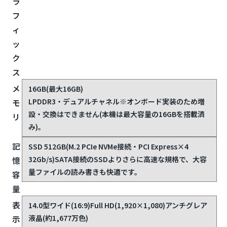
ラ
フ
ィ
ッ
ク
ス
メ
16GB(最大16GB)
LPDDR3・デュアルチャネル
※オンボード実装のため増
モ
設・交換はできません(本機は最大容量の16GBを搭載済
リ
み)。
記
SSD 512GB(M.2 PCIe NVMe接続・PCI Express×4
32Gb/s)
SATA接続のSSDよりさらに高速な規格で、大容
憶
量ファイルの読み書きも快適です。
容
量
表
14.0型ワイド(16:9)Full HD(1,920×1,080)アンチグレア
液晶(約1,677万色)
示