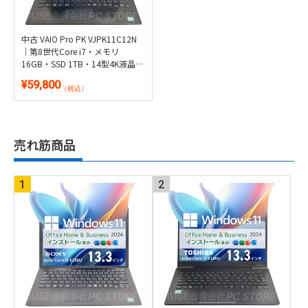
中古 VAIO Pro PK VJPK11C12N
｜第8世代Core i7・メモリ
16GB・SSD 1TB・14型4K液晶・
LTE対応｜Windows 11・WPS
¥59,800
Office 2付き
（税込）
売れ筋商品