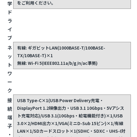
をご利用ください。
学
ド
ラ
イ
ブ
ネ
有線: ギガビットLAN(1000BASE-T/100BASE-
TX/10BASE-T)×1
ッ
無線: Wi-Fi 5(IEEE802.11a/b/g/n/ac準拠)
ト
ワ
ー
ク
接
USB Type-C×1(USB Power Delivery充電・
DisplayPort 1.2映像出力・USB 3.1 10Gbps・5Vアシス
続
ト充電対応)/USB 3.1(10Gbps・給電機能付き)×1/USB
端
3.0×2/HDMI出力×1/VGA(ミニD-Sub 15ピン)×1/有線
子
LAN×1/SDカードスロット×1(SDHC・SDXC・UHS-I対
・