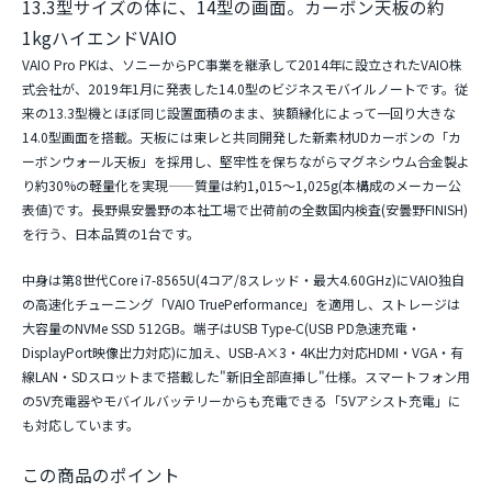
13.3型サイズの体に、14型の画面。カーボン天板の約
1kgハイエンドVAIO
VAIO Pro PKは、ソニーからPC事業を継承して2014年に設立されたVAIO株
式会社が、2019年1月に発表した14.0型のビジネスモバイルノートです。従
来の13.3型機とほぼ同じ設置面積のまま、狭額縁化によって一回り大きな
14.0型画面を搭載。天板には東レと共同開発した新素材UDカーボンの
「カ
ーボンウォール天板」
を採用し、堅牢性を保ちながらマグネシウム合金製よ
り約30%の軽量化を実現——
質量は約1,015〜1,025g(本構成のメーカー公
表値)
です。長野県安曇野の本社工場で出荷前の全数国内検査(安曇野FINISH)
を行う、日本品質の1台です。
中身は第8世代Core i7-8565U(4コア/8スレッド・
最大4.60GHz
)にVAIO独自
の高速化チューニング「VAIO TruePerformance」を適用し、ストレージは
大容量のNVMe SSD 512GB。端子は
USB Type-C(USB PD急速充電・
DisplayPort映像出力対応)
に加え、USB-A×3・4K出力対応HDMI・VGA・有
線LAN・SDスロットまで搭載した"新旧全部直挿し"仕様。スマートフォン用
の5V充電器やモバイルバッテリーからも充電できる「5Vアシスト充電」に
も対応しています。
この商品のポイント