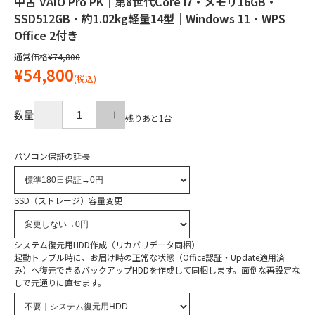
中古 VAIO Pro PK｜第8世代Core i7・メモリ16GB・
SSD512GB・約1.02kg軽量14型｜Windows 11・WPS
Office 2付き
通常価格
¥74,800
¥54,800
(税込)
数量
1
残りあと
1
台
パソコン保証の延長
SSD（ストレージ）容量変更
システム復元用HDD作成（リカバリデータ同梱）
起動トラブル時に、お届け時の正常な状態（Office認証・Update適用済
み）へ復元できるバックアップHDDを作成して同梱します。面倒な再設定な
しで元通りに直せます。