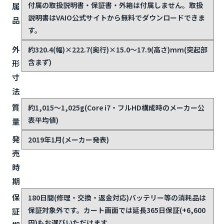
付属の取扱説明書・保証書・外箱は付属しません。取扱
属
説明書はVAIO公式サイトから無料でダウンロードできま
品
す。
外
約320.4(幅)×222.7(奥行)×15.0〜17.9(高さ)mm(突起部
含まず)
形
寸
法
質
約1,015〜1,025g(Core i7・フルHD構成時のメーカー公
表平均値)
量
発
2019年1月(メーカー発表)
売
時
期
保
180日間(修理・交換・返金対応)
バッテリー等の消耗品は
保証対象外です。カート画面では延長365日保証(+6,600
証
円)もお選びいただけます。