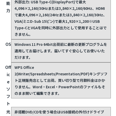
外部出力: USB Type-C(DisplayPort)で最大
能
4,096×2,160/30Hzまたは3,840×2,160/60Hz、HDMI
力
で最大4,096×2,160/24Hzまたは3,840×2,160/30Hz、
VGA(ミニD-Sub 15ピン)で最大1,920×1,200
※USB
Type-CとVGAを同時に外部出力として使用することはで
きません。
OS
Windows 11 Pro 64bit
出荷前に最新の更新プログラムを
適用してお届けします。届いてすぐ安心してお使いいた
だけます。
Off
WPS Office
2(Writer/Spreadsheets/Presentation/PDF)
キングソフ
ic
ト正規販売店として出荷。買い切り型で月額料金はかか
e
りません。Word・Excel・PowerPointのファイルもそ
ソ
のまま開いて編集できます。
フ
ト
光
非搭載
DVD/CDを使う場合はUSB接続の外付けドライブ