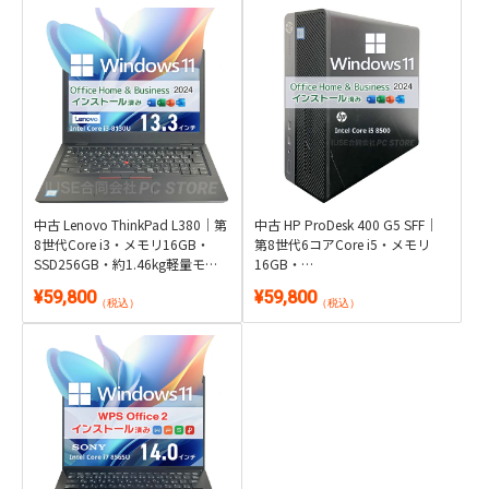
中古 Lenovo ThinkPad L380｜第
中古 HP ProDesk 400 G5 SFF｜
8世代Core i3・メモリ16GB・
第8世代6コアCore i5・メモリ
SSD256GB・約1.46kg軽量モバ
16GB・
イル｜Windows 11・Microsoft
SSD256GB+HDD500GB・DVD搭
¥59,800
¥59,800
Office 2024付き
載｜Windows 11・Microsoft
（税込）
（税込）
Office 2024付き