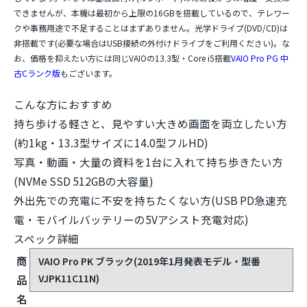
できません
が、本機は最初から上限の16GBを搭載しているので、テレワー
クや事務用途で不足することはまずありません。光学ドライブ(DVD/CD)は
非搭載です(必要な場合はUSB接続の外付けドライブをご利用ください)。な
お、価格を抑えたい方には同じVAIOの13.3型・Core i5搭載
VAIO Pro PG 中
古Cランク版
もございます。
こんな方におすすめ
持ち歩ける軽さと、見やすい大きめ画面を両立したい方
(約1kg・13.3型サイズに14.0型フルHD)
写真・動画・大量の資料を1台に入れて持ち歩きたい方
(NVMe SSD 512GBの大容量)
外出先での充電に不安を持ちたくない方(USB PD急速充
電・モバイルバッテリーの5Vアシスト充電対応)
スペック詳細
商
VAIO Pro PK ブラック(2019年1月発表モデル・型番
VJPK11C11N)
品
名