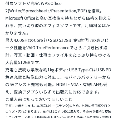
付属ソフトが充実:
WPS Office
2(Writer/Spreadsheets/Presentation/PDF)を搭載。
Microsoft Officeと高い互換性を持ちながら価格を抑えら
れる、買い切り型のオフィスソフトです。月額料金はか
かりません。
最大4.60GHzのCore i7+SSD 512GB:
第8世代i7の高いピ
ーク性能をVAIO TruePerformanceでさらに引き出す設
計。写真・動画・仕事のファイルをたっぷり持ち歩ける
大容量512GBです。
充電も接続も柔軟な約1kgボディ:
USB Type-CはUSB PD
急速充電と映像出力に対応し、モバイルバッテリーから
の5Vアシスト充電も可能。HDMI・VGA・有線LANも備
え、変換アダプタいらずで出張先に対応できます。
ご購入前に知っておいてほしいこと
正直にお伝えします。本商品は
中古(Cランク)
のため、外装に使用感や目立
つキズ・汚れがあります。動作は1台ずつ検品済みで、その分を価格に反映
しています。メモリは基板直付け(オンボード)のため
後からの増設・交換は