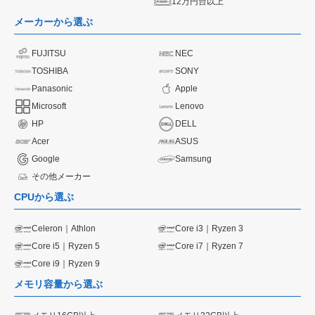
12万円台以上
メーカーから選ぶ
FUJITSU
NEC
TOSHIBA
SONY
Panasonic
Apple
Microsoft
Lenovo
HP
DELL
Acer
ASUS
Google
Samsung
その他メーカー
CPUから選ぶ
Celeron｜Athlon
Core i3｜Ryzen 3
Core i5｜Ryzen 5
Core i7｜Ryzen 7
Core i9｜Ryzen 9
メモリ容量から選ぶ