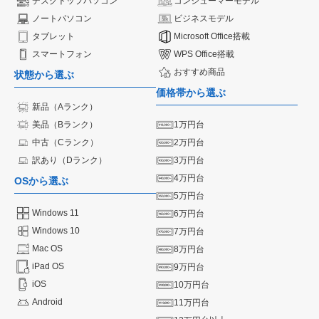
デスクトップパソコン
コンシューマーモデル
ノートパソコン
ビジネスモデル
タブレット
Microsoft Office搭載
スマートフォン
WPS Office搭載
おすすめ商品
状態から選ぶ
価格帯から選ぶ
新品（Aランク）
美品（Bランク）
1万円台
中古（Cランク）
2万円台
訳あり（Dランク）
3万円台
4万円台
OSから選ぶ
5万円台
Windows 11
6万円台
Windows 10
7万円台
Mac OS
8万円台
iPad OS
9万円台
iOS
10万円台
Android
11万円台