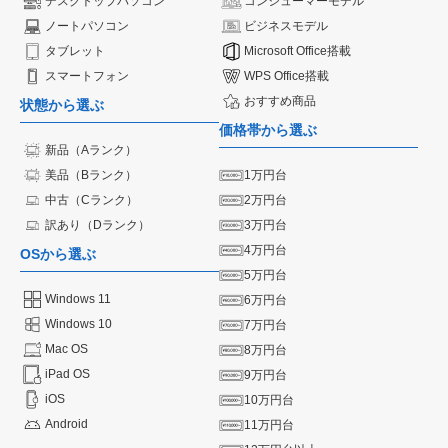
デスクトップパソコン
コンシューマーモデル
ノートパソコン
ビジネスモデル
タブレット
Microsoft Office搭載
スマートフォン
WPS Office搭載
おすすめ商品
状態から選ぶ
価格帯から選ぶ
新品（Aランク）
美品（Bランク）
1万円台
中古（Cランク）
2万円台
訳あり（Dランク）
3万円台
4万円台
OSから選ぶ
5万円台
Windows 11
6万円台
Windows 10
7万円台
Mac OS
8万円台
iPad OS
9万円台
iOS
10万円台
Android
11万円台