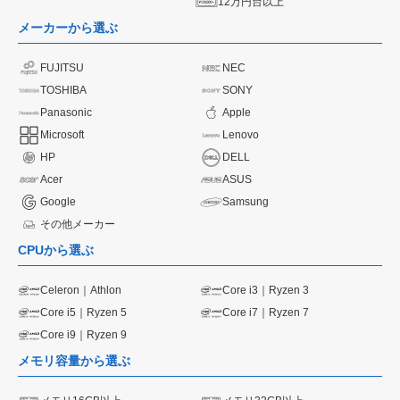
12万円台以上
メーカーから選ぶ
FUJITSU
NEC
TOSHIBA
SONY
Panasonic
Apple
Microsoft
Lenovo
HP
DELL
Acer
ASUS
Google
Samsung
その他メーカー
CPUから選ぶ
Celeron｜Athlon
Core i3｜Ryzen 3
Core i5｜Ryzen 5
Core i7｜Ryzen 7
Core i9｜Ryzen 9
メモリ容量から選ぶ