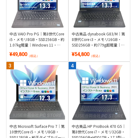
中古 VAIO Pro PG｜第8世代Core
中古美品 dynabook G83/M｜第
i5・メモリ8GB・SSD256GB・約
8世代Core i3・メモリ16GB・
1.07kg軽量｜Windows 11・
SSD256GB・約779g超軽量｜
Microsoft Office 2024付き
Windows 11・Microsoft Office
¥49,800
¥54,800
2024付き
（税込）
（税込）
中古 Microsoft Surface Pro 7｜第
中古美品 HP ProBook 470 G5｜
10世代Core i5・メモリ8GB・
第8世代Core i7・メモリ32GB・
SSD128GB・純正タイプカバー
SSD256GB+HDD1TB・17.3型