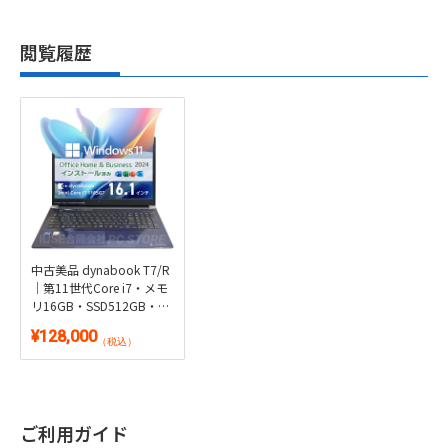
閲覧履歴
中古美品 dynabook T7/R
｜第11世代Core i7・メモ
リ16GB・SSD512GB・ブ
ルーレイ搭載｜Windows
¥128,000
11・Microsoft Office 2024
（税込）
付き
ご利用ガイド