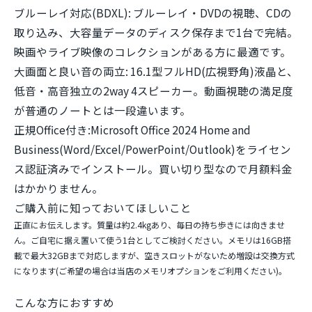
ブルーレイ対応(BDXL):
ブルーレイ・DVDの視聴、CDの
取り込み、大容量データのディスク保存まで1台で完結。
映画やライブ映像のコレクションがある方に最適です。
大画面と良い音の両立:
16.1型フルHD(広視野角)液晶と、
低音・高音独立の2way 4スピーカー。動画視聴の満足度
が普通のノートとは一段違います。
正規Office付き:
Microsoft Office 2024 Home and
Business(Word/Excel/PowerPoint/Outlook)をライセン
ス認証済みでインストール。買い切り型なので月額料金
はかかりません。
ご購入前に知っておいてほしいこと
正直にお伝えします。質量は約2.4kgあり、毎日の持ち歩きには向きませ
ん。ご自宅に据え置いて使う1台としてご検討ください。メモリは16GB搭
載で最大32GBまで対応しますが、空きスロットがないため増設は交換方式
になります(ご希望の場合は当店のメモリオプションをご利用ください)。
こんな方におすすめ