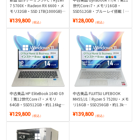
7 5700X・Radeon RX 6600・メ
世代Core i7・メモリ16GB・
モリ32GB・SSD 1TB(1000GB)｜
SSD512GB・ブルーレイ搭載｜
Windows 11・WPS Office 2付き
Windows 11・Microsoft Office
¥139,800
¥128,000
2024付き
（税込）
（税込）
中古美品 HP EliteBook 1040 G9
中古美品 FUJITSU LIFEBOOK
｜第12世代Core i7・メモリ
MH55/J1｜Ryzen 5 7520U・メモ
64GB・SSD512GB・約1.16kg｜
リ16GB・SSD256GB・約1.3kg
Windows 11・Microsoft Office
軽量・顔認証｜Windows 11・
¥129,800
¥139,800
2024付き
Microsoft Office 2024付き
（税込）
（税込）