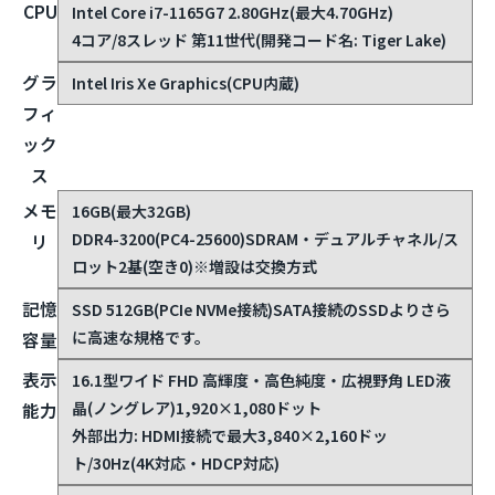
CPU
Intel Core i7-1165G7 2.80GHz(最大4.70GHz)
4コア/8スレッド 第11世代(開発コード名: Tiger Lake)
グラ
Intel Iris Xe Graphics(CPU内蔵)
フィ
ック
ス
メモ
16GB(最大32GB)
DDR4-3200(PC4-25600)SDRAM・デュアルチャネル/ス
リ
ロット2基(空き0)※増設は交換方式
記憶
SSD 512GB(PCIe NVMe接続)
SATA接続のSSDよりさら
に高速な規格です。
容量
表示
16.1型ワイド FHD 高輝度・高色純度・広視野角 LED液
晶(ノングレア)1,920×1,080ドット
能力
外部出力: HDMI接続で最大3,840×2,160ドッ
ト/30Hz(4K対応・HDCP対応)