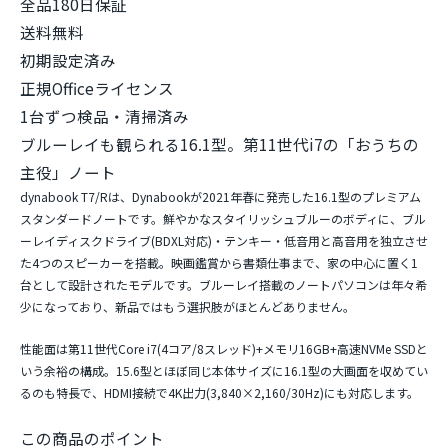
全品180日保証
送料無料
初期設定済み
正規Officeライセンス
1台ずつ検品・清掃済み
ブルーレイも観られる16.1型。第11世代i7の「おうちの
主役」ノート
dynabook T7/Rは、Dynabookが2021年春に発売した16.1型のプレミアム
スタンダードノートです。鮮やかなスタイリッシュブルーのボディに、
ブル
ーレイディスクドライブ(BDXL対応)・テンキー・低音用と高音用を独立させ
た4つのスピーカー
を搭載。映画鑑賞から書類仕事まで、家の中心に置く1
台として設計されたモデルです。ブルーレイ搭載のノートパソコンは年々希
少になっており、新品ではもう選択肢がほとんどありません。
性能面は第11世代Core i7(4コア/8スレッド)+メモリ16GB+高速NVMe SSDと
いう余裕の構成。15.6型とほぼ同じ本体サイズに16.1型の大画面を収めてい
るのも特長で、HDMI接続で4K出力(3,840×2,160/30Hz)にも対応します。
この商品のポイント