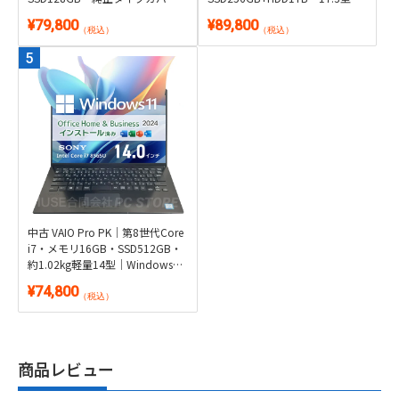
付き2in1｜Windows 11・
GeForce搭載｜Windows 11・
¥79,800
¥89,800
Microsoft Office 2024付き・タブ
Microsoft Office 2024付き
（税込）
（税込）
レット
中古 VAIO Pro PK｜第8世代Core
i7・メモリ16GB・SSD512GB・
約1.02kg軽量14型｜Windows
11・Microsoft Office 2024付き
¥74,800
（税込）
商品レビュー