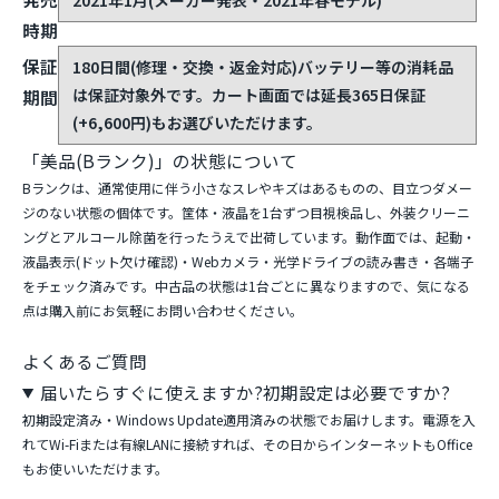
時期
保証
180日間(修理・交換・返金対応)
バッテリー等の消耗品
は保証対象外です。カート画面では延長365日保証
期間
(+6,600円)もお選びいただけます。
「美品(Bランク)」の状態について
Bランクは、通常使用に伴う小さなスレやキズはあるものの、目立つダメー
ジのない状態の個体です。筐体・液晶を1台ずつ目視検品し、外装クリーニ
ングとアルコール除菌を行ったうえで出荷しています。動作面では、起動・
液晶表示(ドット欠け確認)・Webカメラ・光学ドライブの読み書き・各端子
をチェック済みです。中古品の状態は1台ごとに異なりますので、気になる
点は購入前にお気軽にお問い合わせください。
よくあるご質問
届いたらすぐに使えますか?初期設定は必要ですか?
初期設定済み・Windows Update適用済みの状態でお届けします。電源を入
れてWi-Fiまたは有線LANに接続すれば、その日からインターネットもOffice
もお使いいただけます。