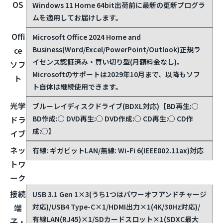
OS
Windows 11 Home 64bit
出荷前に最新の更新プログラ
ムを適用してお届けします。
Offi
Microsoft Office 2024 Home and
Business(Word/Excel/PowerPoint/Outlook)
正規ラ
ce
イセンス認証済み・買い切り型(月額料金なし)。
ソフ
Microsoftのサポートは2029年10月まで、以降もソフ
ト
ト自体は継続使用できます。
光学
ブルーレイディスクドライブ(BDXL対応)【BD再生:○
BD作成:○ DVD再生:○ DVD作成:○ CD再生:○ CD作
ドラ
成:○】
イブ
ネッ
有線: ギガビットLAN/無線: Wi-Fi 6(IEEE802.11ax)対応
トワ
ーク
接続
USB 3.1 Gen 1×3(うち1つはパワーオフアンドチャージ
対応)/USB4 Type-C×1/HDMI出力×1(4K/30Hz対応)/
端
有線LAN(RJ45)×1/SDカードスロット×1(SDXC最大
子・