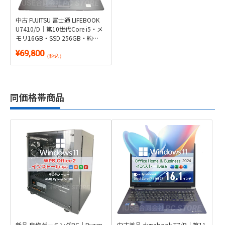
中古 FUJITSU 富士通 LIFEBOOK
U7410/D｜第10世代Core i5・メ
モリ16GB・SSD 256GB・約
1.46kg｜Windows 11・
¥69,800
Microsoft Office 2024付き
（税込）
同価格帯商品
新品 自作ゲーミングPC｜Ryzen
中古美品 dynabook T7/R｜第11