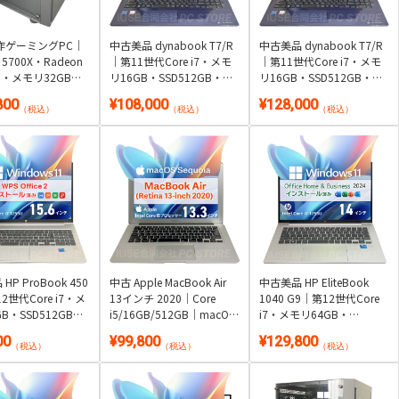
作ゲーミングPC｜
中古美品 dynabook T7/R
中古美品 dynabook T7/R
7 5700X・Radeon
｜第11世代Core i7・メモ
｜第11世代Core i7・メモ
00・メモリ32GB・
リ16GB・SSD512GB・ブ
リ16GB・SSD512GB・ブ
B(1000GB)｜
ルーレイ搭載｜Windows
ルーレイ搭載｜Windows
800
¥108,000
¥128,000
s 11・WPS Office
11・WPS Office 2付き
11・Microsoft Office 2024
（税込）
（税込）
（税込）
付き
HP ProBook 450
中古 Apple MacBook Air
中古美品 HP EliteBook
2世代Core i7・メ
13インチ 2020｜Core
1040 G9｜第12世代Core
B・SSD512GB・
i5/16GB/512GB｜macOS
i7・メモリ64GB・
搭載｜Windows
Sequoia
SSD512GB・約1.16kg｜
00
¥99,800
¥129,800
 Office 2付き
Windows 11・Microsoft
（税込）
（税込）
（税込）
Office 2024付き