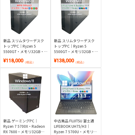
新品 スリムタワーデスク
新品 スリムタワーデスク
トップPC｜Ryzen 5
トップPC｜Ryzen 5
5500GT・メモリ32GB・
5500GT・メモリ32GB・
SSD 512GB｜Windows
SSD 512GB｜Windows
¥118,000
¥138,000
11・WPS Office 2付き
11・Microsoft Office 2024
（税込）
（税込）
付き
新品 ゲーミングPC｜
中古美品 FUJITSU 富士通
Ryzen 7 5700X・Radeon
LIFEBOOK UH75/H3｜
RX 7600・メモリ32GB・
Ryzen 7 5700U・メモリ