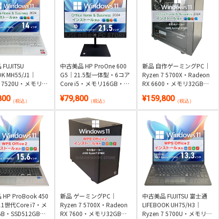
FUJITSU
中古美品 HP ProOne 600
新品 自作ゲーミングPC｜
OK MH55/J1｜
G5｜21.5型一体型・6コア
Ryzen 7 5700X・Radeon
 5 7520U・メモリ
Core i5・メモリ16GB・
RX 6600・メモリ32GB・
SSD256GB・約
SSD512GB｜Windows
SSD 1TB(1000GB)｜
800
¥79,800
¥159,800
g軽量・顔認証｜
11・Microsoft Office 2024
Windows 11・Microsoft
（税込）
（税込）
（税込）
s 11・Microsoft
付き
Office 2024付き
 2024付き
HP ProBook 450
新品 ゲーミングPC｜
中古美品 FUJITSU 富士通
1世代Core i7・メ
Ryzen 7 5700X・Radeon
LIFEBOOK UH75/H3｜
B・SSD512GB・
RX 7600・メモリ32GB・
Ryzen 7 5700U・メモリ