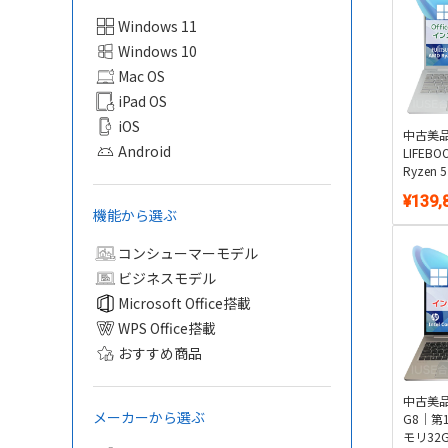
Windows 11
Windows 10
Mac OS
iPad OS
iOS
中古美品 
Android
LIFEBO
Ryzen
16GB・
¥139,
1.3k
機能から選ぶ
Window
Office
コンシューマーモデル
ビジネスモデル
Microsoft Office搭載
WPS Office搭載
おすすめ商品
中古美品 
メーカーから選ぶ
G8｜第1
モリ32G