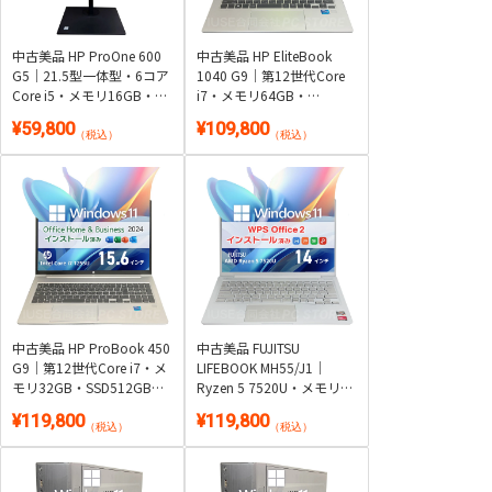
中古美品 HP ProOne 600
中古美品 HP EliteBook
G5｜21.5型一体型・6コア
1040 G9｜第12世代Core
Core i5・メモリ16GB・
i7・メモリ64GB・
SSD512GB｜Windows
SSD512GB・約1.16kg｜
¥59,800
¥109,800
11・WPS Office 2付き
Windows 11・WPS Office
（税込）
（税込）
2付き
中古美品 HP ProBook 450
中古美品 FUJITSU
G9｜第12世代Core i7・メ
LIFEBOOK MH55/J1｜
モリ32GB・SSD512GB・
Ryzen 5 7520U・メモリ
テンキー搭載｜Windows
16GB・SSD256GB・約
¥119,800
¥119,800
11・Microsoft Office 2024
1.3kg軽量・顔認証｜
（税込）
（税込）
付き
Windows 11・WPS Office
2付き