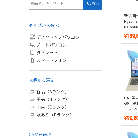
検索
新品 自
Ryzen 
タイプから選ぶ
RX 66
SSD 1T
¥139,
デスクトップパソコン
Window
2付き
ノートパソコン
タブレット
スマートフォン
状態から選ぶ
新品（Aランク）
中古美品 
美品（Bランク）
G9｜第1
中古（Cランク）
モリ32G
訳あり（Dランク）
テンキー
¥99,8
11・WPS
OSから選ぶ