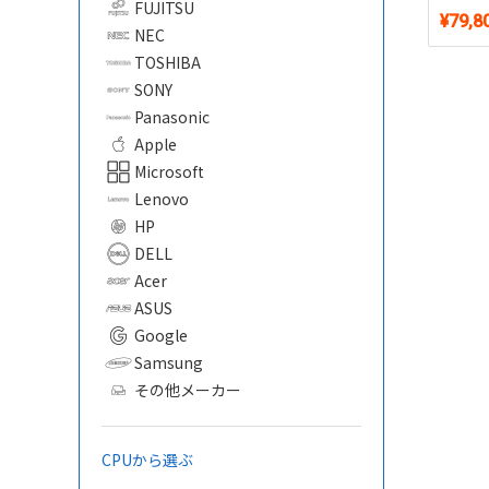
FUJITSU
テンキー
¥79,8
11・WPS
NEC
TOSHIBA
SONY
Panasonic
Apple
Microsoft
Lenovo
HP
DELL
Acer
ASUS
Google
Samsung
その他メーカー
CPUから選ぶ