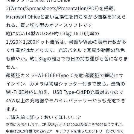
2(Writer/Spreadsheets/Presentation/PDF)を搭載。
Microsoft Officeと高い互換性を持ちながら価格を抑えら
れる、買い切り型のオフィスソフトです。
縦に広い14型WUXGA+約1.3kg:
16:10比率の
1,920×1,200ドット液晶は、書類やWebの表示行数が多
く作業がはかどります。光沢パネルで写真や動画の発色
も鮮やか。約1.3kgの軽さで毎日の持ち運びも苦になりま
せん。
顔認証カメラ+Wi-Fi 6E+Type-C充電:
顔認証で瞬時にサ
インイン、カメラは物理シャッター付きで安心。最新の
Wi-Fi 6E対応に加え、USB Type-CはPD充電対応なので
45W以上の充電器やモバイルバッテリーからも充電でき
ます。
ご購入前に知っておいてほしいこと
正直にお伝えします。CPUのRyzen 5 7520Uは
型番こそ7000番台ですが、
中身は2019年世代のZen 2アーキテクチャを使ったエントリー向けCPU
で