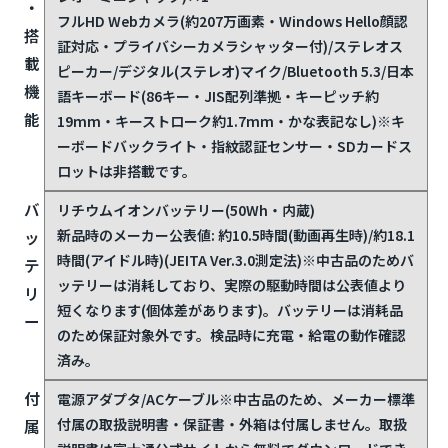
・
フルHD Webカメラ(約207万画素・Windows Hello顔認
搭
証対応・プライバシーカメラシャッター付)/ステレオス
載
ピーカー/デジタル(ステレオ)マイク/Bluetooth 5.3/日本
機
語キーボード(86キー・JIS配列準拠・キーピッチ約
能
19mm・キーストローク約1.7mm・かな表記なし)
※キ
ーボードバックライト・指紋認証センサー・SDカードス
ロットは非搭載です。
バ
リチウムイオンバッテリー(50Wh・内蔵)
新品時のメーカー公表値: 約10.5時間(動画再生時)/約18.1
ッ
時間(アイドル時)(JEITA Ver.3.0測定法)
※中古品のためバ
テ
ッテリーは消耗しており、実際の駆動時間は公表値より
リ
短くなります(個体差があります)。バッテリーは消耗品
ー
のため保証対象外です。検品時に充電・給電の動作確認
済み。
付
電源アダプタ/ACケーブル
※中古品のため、メーカー標準
付属の取扱説明書・保証書・外箱は付属しません。取扱
属