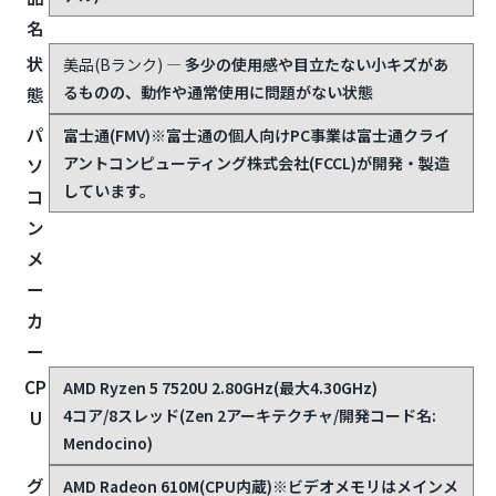
名
状
美品(Bランク)
— 多少の使用感や目立たない小キズがあ
るものの、動作や通常使用に問題がない状態
態
パ
富士通(FMV)
※富士通の個人向けPC事業は富士通クライ
アントコンピューティング株式会社(FCCL)が開発・製造
ソ
しています。
コ
ン
メ
ー
カ
ー
CP
AMD Ryzen 5 7520U 2.80GHz(最大4.30GHz)
4コア/8スレッド(Zen 2アーキテクチャ/開発コード名:
U
Mendocino)
グ
AMD Radeon 610M(CPU内蔵)
※ビデオメモリはメインメ