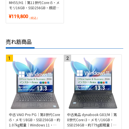
MH55/H1｜第11世代Core i5・メ
モリ16GB・SSD256GB・顔認証
対応｜Windows 11・Microsoft
¥119,800
Office 2024付き
（税込）
売れ筋商品
中古 VAIO Pro PG｜第8世代Core
中古美品 dynabook G83/M｜第
i5・メモリ8GB・SSD256GB・約
8世代Core i3・メモリ16GB・
1.07kg軽量｜Windows 11・
SSD256GB・約779g超軽量｜