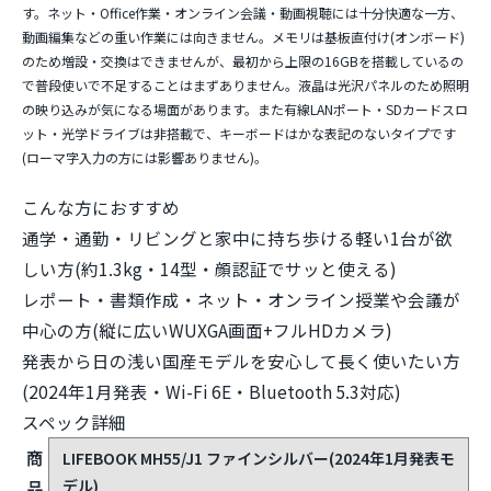
す。ネット・Office作業・オンライン会議・動画視聴には十分快適な一方、
動画編集などの重い作業には向きません。メモリは基板直付け(オンボード)
のため
増設・交換はできません
が、最初から上限の16GBを搭載しているの
で普段使いで不足することはまずありません。液晶は光沢パネルのため照明
の映り込みが気になる場面があります。また有線LANポート・SDカードスロ
ット・光学ドライブは非搭載で、キーボードはかな表記のないタイプです
(ローマ字入力の方には影響ありません)。
こんな方におすすめ
通学・通勤・リビングと家中に持ち歩ける軽い1台が欲
しい方(約1.3kg・14型・顔認証でサッと使える)
レポート・書類作成・ネット・オンライン授業や会議が
中心の方(縦に広いWUXGA画面+フルHDカメラ)
発表から日の浅い国産モデルを安心して長く使いたい方
(2024年1月発表・Wi-Fi 6E・Bluetooth 5.3対応)
スペック詳細
商
LIFEBOOK MH55/J1 ファインシルバー(2024年1月発表モ
デル)
品