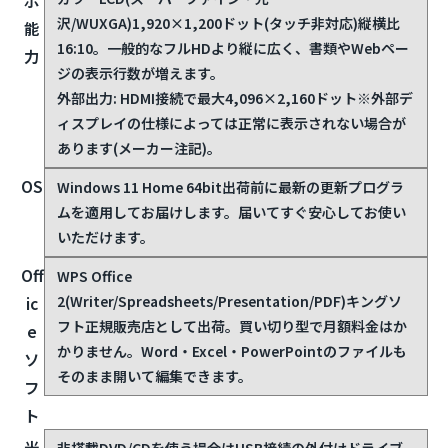
沢/WUXGA)1,920×1,200ドット(タッチ非対応)
縦横比
能
16:10。一般的なフルHDより縦に広く、書類やWebペー
力
ジの表示行数が増えます。
外部出力: HDMI接続で最大4,096×2,160ドット
※外部デ
ィスプレイの仕様によっては正常に表示されない場合が
あります(メーカー注記)。
OS
Windows 11 Home 64bit
出荷前に最新の更新プログラ
ムを適用してお届けします。届いてすぐ安心してお使い
いただけます。
Off
WPS Office
2(Writer/Spreadsheets/Presentation/PDF)
キングソ
ic
フト正規販売店として出荷。買い切り型で月額料金はか
e
かりません。Word・Excel・PowerPointのファイルも
ソ
そのまま開いて編集できます。
フ
ト
光
非搭載
DVD/CDを使う場合はUSB接続の外付けドライブ