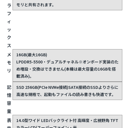
モリと共有されます。
ラ
フ
ィ
ッ
ク
ス
メ
16GB(最大16GB)
LPDDR5-5500・デュアルチャネル
※オンボード実装のた
モ
め増設・交換はできません(本機は最大容量の16GBを搭
リ
載済み)。
記
SSD 256GB(PCIe NVMe接続)
SATA接続のSSDよりさらに
高速な規格で、起動もファイルの読み書きも快適です。
憶
容
量
表
14.0型ワイド LEDバックライト付 高輝度・広視野角 TFT
カラーLCD(スーパーファイン・光
示