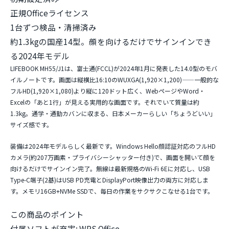
正規Officeライセンス
1台ずつ検品・清掃済み
約1.3kgの国産14型。顔を向けるだけでサインインでき
る2024年モデル
LIFEBOOK MH55/J1は、富士通(FCCL)が2024年1月に発表した14.0型のモバ
イルノートです。画面は縦横比16:10のWUXGA(1,920×1,200)——一般的な
フルHD(1,920×1,080)より縦に120ドット広く、WebページやWord・
Excelの「あと1行」が見える実用的な画面です。それでいて
質量は約
1.3kg
。通学・通勤カバンに収まる、日本メーカーらしい「ちょうどいい」
サイズ感です。
装備は2024年モデルらしく最新です。
Windows Hello顔認証対応のフルHD
カメラ(約207万画素・プライバシーシャッター付き)
で、画面を開いて顔を
向けるだけでサインイン完了。無線は最新規格のWi-Fi 6Eに対応し、USB
Type-C端子(2基)はUSB PD充電とDisplayPort映像出力の両方に対応しま
す。メモリ16GB+NVMe SSDで、毎日の作業をサクサクこなせる1台です。
この商品のポイント
付属ソフトが充実:
WPS Office