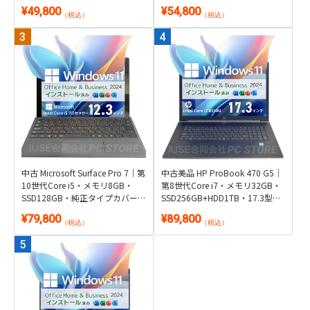
Microsoft Office 2024付き
Windows 11・Microsoft Office
¥49,800
¥54,800
2024付き
（税込）
（税込）
中古 Microsoft Surface Pro 7｜第
中古美品 HP ProBook 470 G5｜
10世代Core i5・メモリ8GB・
第8世代Core i7・メモリ32GB・
SSD128GB・純正タイプカバー
SSD256GB+HDD1TB・17.3型
付き2in1｜Windows 11・
GeForce搭載｜Windows 11・
¥79,800
¥89,800
Microsoft Office 2024付き・タブ
Microsoft Office 2024付き
（税込）
（税込）
レット