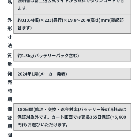
説明書は富士通公式サイトから無料でダウンロードでき
品
ます。
外
約313.4(幅)×223(奥行)×19.8〜20.4(高さ)mm(突起部
含まず)
形
寸
法
質
約1.3kg(バッテリーパック含む)
量
発
2024年1月(メーカー発表)
売
時
期
保
180日間(修理・交換・返金対応)
バッテリー等の消耗品は
保証対象外です。カート画面では延長365日保証(+6,600
証
円)もお選びいただけます。
期
間