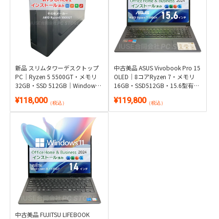
新品 スリムタワーデスクトップ
中古美品 ASUS Vivobook Pro 15
PC｜Ryzen 5 5500GT・メモリ
OLED｜8コアRyzen 7・メモリ
32GB・SSD 512GB｜Windows
16GB・SSD512GB・15.6型有機
11・WPS Office 2付き
EL｜Windows 11・Microsoft
¥118,000
¥119,800
Office 2024付き
（税込）
（税込）
中古美品 FUJITSU LIFEBOOK