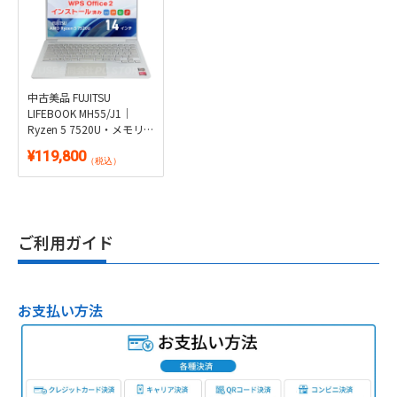
中古美品 FUJITSU
LIFEBOOK MH55/J1｜
Ryzen 5 7520U・メモリ
16GB・SSD256GB・約
¥119,800
1.3kg軽量・顔認証｜
（税込）
Windows 11・WPS Office
2付き
ご利用ガイド
お支払い方法