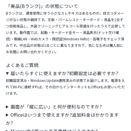
「美品(Bランク)」の状態について
Bランクは、通常使用に伴う小さなスレやキズはあるものの、目立つダメー
ジのない状態の個体です。天板・パームレスト・キーボード・液晶を1台ず
つ目視検品し、外装クリーニングとアルコール除菌を行ったうえで出荷して
います。動作面では、起動・キーボード全キー・液晶表示(ドット欠け確
認)・無線LAN・Webカメラ・顔認証(Windows Hello)・各端子をチェック済
みです。中古品の状態は1台ごとに異なりますので、気になる点は購入前に
お気軽にお問い合わせください。
よくあるご質問
届いたらすぐに使えますか?初期設定は必要ですか?
初期設定済み・Windows Update適用済みの状態でお届けします。電源を入
れてWi-Fiに接続すれば、その日からインターネットもOfficeもお使いいただ
けます。
画面が「縦に広い」と何が便利なのですか?
Officeはいつまで使えますか?追加料金はかかります
か?
Microsoft Officeとの互換性はどうですか?