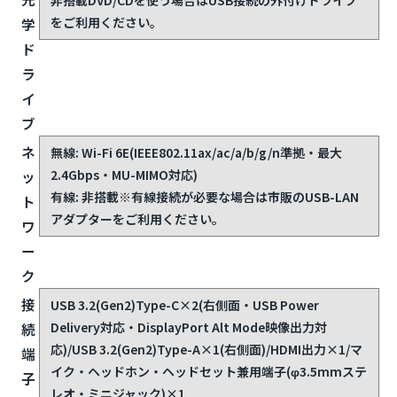
をご利用ください。
学
ド
ラ
イ
ブ
ネ
無線: Wi-Fi 6E(IEEE802.11ax/ac/a/b/g/n準拠・最大
2.4Gbps・MU-MIMO対応)
ッ
有線: 非搭載
※有線接続が必要な場合は市販のUSB-LAN
ト
アダプターをご利用ください。
ワ
ー
ク
接
USB 3.2(Gen2)Type-C×2(右側面・USB Power
Delivery対応・DisplayPort Alt Mode映像出力対
続
応)/USB 3.2(Gen2)Type-A×1(右側面)/HDMI出力×1/マ
端
イク・ヘッドホン・ヘッドセット兼用端子(φ3.5mmステ
子
レオ・ミニジャック)×1