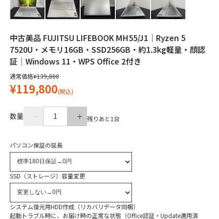
中古美品 FUJITSU LIFEBOOK MH55/J1｜Ryzen 5
7520U・メモリ16GB・SSD256GB・約1.3kg軽量・顔認
証｜Windows 11・WPS Office 2付き
通常価格
¥139,800
¥119,800
(税込)
数量
1
残りあと
1
台
パソコン保証の延長
SSD（ストレージ）容量変更
システム復元用HDD作成（リカバリデータ同梱）
起動トラブル時に、お届け時の正常な状態（Office認証・Update適用済