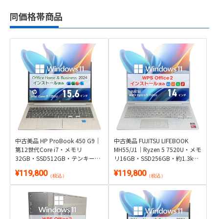
同価格帯商品
中古美品 HP ProBook 450 G9｜
中古美品 FUJITSU LIFEBOOK
第12世代Core i7・メモリ
MH55/J1｜Ryzen 5 7520U・メモ
32GB・SSD512GB・テンキー搭
リ16GB・SSD256GB・約1.3kg
載｜Windows 11・Microsoft
軽量・顔認証｜Windows 11・
¥119,800
¥119,800
Office 2024付き
WPS Office 2付き
（税込）
（税込）