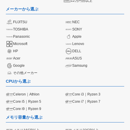
12万円台以上
メーカーから選ぶ
FUJITSU
NEC
TOSHIBA
SONY
Panasonic
Apple
Microsoft
Lenovo
HP
DELL
Acer
ASUS
Google
Samsung
その他メーカー
CPUから選ぶ
Celeron｜Athlon
Core i3｜Ryzen 3
Core i5｜Ryzen 5
Core i7｜Ryzen 7
Core i9｜Ryzen 9
メモリ容量から選ぶ