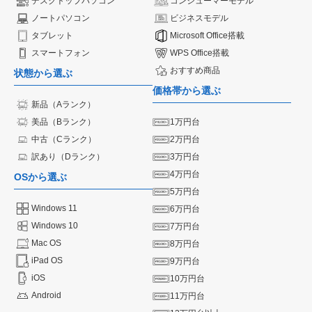
デスクトップパソコン
コンシューマーモデル
ノートパソコン
ビジネスモデル
タブレット
Microsoft Office搭載
スマートフォン
WPS Office搭載
おすすめ商品
状態から選ぶ
価格帯から選ぶ
新品（Aランク）
美品（Bランク）
1万円台
中古（Cランク）
2万円台
訳あり（Dランク）
3万円台
4万円台
OSから選ぶ
5万円台
Windows 11
6万円台
Windows 10
7万円台
Mac OS
8万円台
iPad OS
9万円台
iOS
10万円台
Android
11万円台