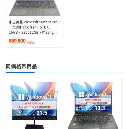
中古美品 Microsoft Surface Pro 6
｜第8世代Core i7・メモリ
16GB・SSD512GB・約784g
12.3型タッチ2-in-1 純正タイプカ
¥89,800
バー付属｜Windows 11 Pro・
（税込）
Microsoft Office 2024付き・タブ
レット
同価格帯商品