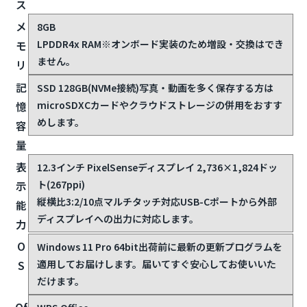
ス
メ
8GB
LPDDR4x RAM
※オンボード実装のため増設・交換はでき
モ
ません。
リ
記
SSD 128GB(NVMe接続)
写真・動画を多く保存する方は
microSDXCカードやクラウドストレージの併用をおすす
憶
めします。
容
量
表
12.3インチ PixelSenseディスプレイ 2,736×1,824ドッ
ト(267ppi)
示
縦横比3:2/10点マルチタッチ対応
USB-Cポートから外部
能
ディスプレイへの出力に対応します。
力
O
Windows 11 Pro 64bit
出荷前に最新の更新プログラムを
適用してお届けします。届いてすぐ安心してお使いいた
S
だけます。