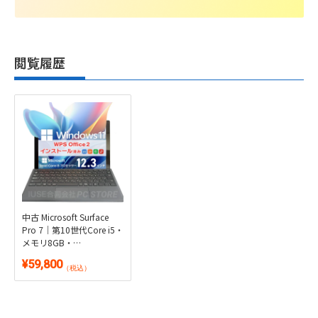
閲覧履歴
中古 Microsoft Surface
Pro 7｜第10世代Core i5・
メモリ8GB・
SSD128GB・純正タイプ
¥59,800
カバー付き2in1｜
（税込）
Windows 11・WPS Office
2付き・タブレット