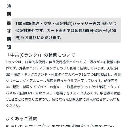
時
期
保
180日間(修理・交換・返金対応)
バッテリー等の消耗品は
保証対象外です。カート画面では延長365日保証(+6,600
証
円)もお選びいただけます。
期
間
「中古(Cランク)」の状態について
Cランクは、日常的な使用に伴う使用感や目立つキズ・汚れがある状態の個
体です。外装のコンディションはそのぶん価格に反映しています。天板(背
面)・液晶・キックスタンド・付属タイプカバーを1台ずつ目視検品し、外装
クリーニングとアルコール除菌を行ったうえで出荷しています。動作面で
は、起動・付属タイプカバーの全キー・液晶表示(ドット欠け確認)・タッチ
パネル・無線LAN・Webカメラ・各端子をチェック済みです。中古品の状態
は1台ごとに異なりますので、気になる点は購入前にお気軽にお問い合わせ
ください。
よくあるご質問
届いたらすぐに使えますか?初期設定は必要ですか?