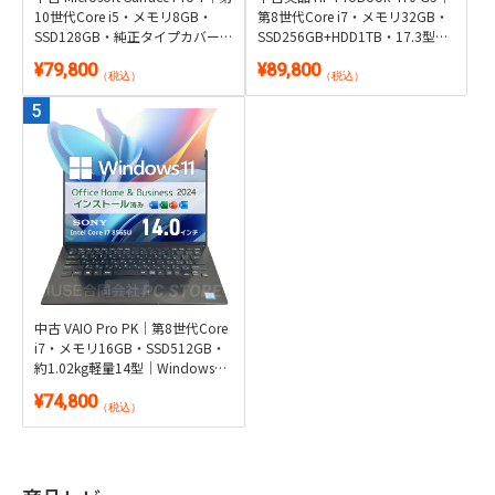
10世代Core i5・メモリ8GB・
第8世代Core i7・メモリ32GB・
SSD128GB・純正タイプカバー
SSD256GB+HDD1TB・17.3型
付き2in1｜Windows 11・
GeForce搭載｜Windows 11・
¥79,800
¥89,800
Microsoft Office 2024付き・タブ
Microsoft Office 2024付き
（税込）
（税込）
レット
中古 VAIO Pro PK｜第8世代Core
i7・メモリ16GB・SSD512GB・
約1.02kg軽量14型｜Windows
11・Microsoft Office 2024付き
¥74,800
（税込）