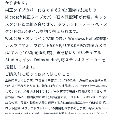
かりません。
純正タイプカバー付きですぐ2in1:
通常は別売りの
Microsoft純正タイプカバー(日本語配列)が付属。キック
スタンドとの組み合わせで、タブレット・ノートPC・ス
タンドの3スタイルを切り替えられます。
Web会議・オンライン授業に強い:
Windows Hello顔認証
カメラに加え、フロント5.0MP/リア8.0MPの前後カメラ
(いずれも1080p動画対応)、声を拾いやすいデュアル
Studioマイク、Dolby Audio対応ステレオスピーカーを
搭載しています。
ご購入前に知っておいてほしいこと
正直にお伝えします。本商品は
中古(Cランク)
のため、外装に使用感や目立
つキズ・汚れがあります。動作は1台ずつ検品済みで、その分を価格に反映
しています。メモリは8GBのオンボード実装で
増設・交換はできません
(書
類作成・Web・動画視聴には十分な容量です)。ストレージは128GBと控え
めなので、写真や動画を大量に保存する方はmicroSDXCカード(UHS-I対応ス
ロット搭載)やクラウドストレージの併用をおすすめします。有線LANポート
はありません(Wi-Fi 6対応。有線接続が必要な場合はUSB変換アダプタをご