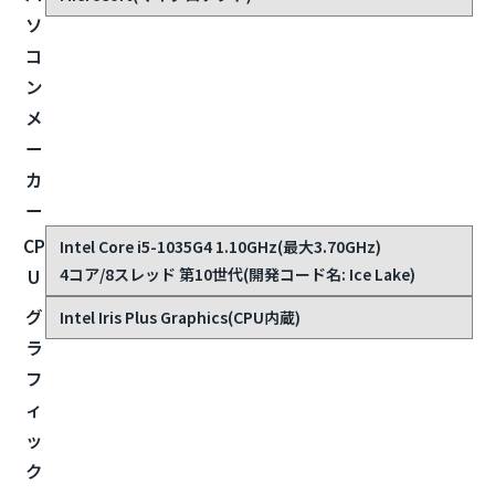
ソ
コ
ン
メ
ー
カ
ー
CP
Intel Core i5-1035G4 1.10GHz(最大3.70GHz)
4コア/8スレッド 第10世代(開発コード名: Ice Lake)
U
グ
Intel Iris Plus Graphics(CPU内蔵)
ラ
フ
ィ
ッ
ク