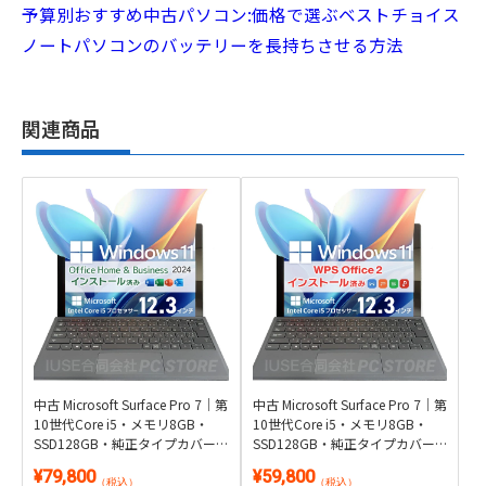
予算別おすすめ中古パソコン:価格で選ぶベストチョイス
ノートパソコンのバッテリーを長持ちさせる方法
関連商品
中古 Microsoft Surface Pro 7｜第
中古 Microsoft Surface Pro 7｜第
10世代Core i5・メモリ8GB・
10世代Core i5・メモリ8GB・
SSD128GB・純正タイプカバー
SSD128GB・純正タイプカバー
付き2in1｜Windows 11・
付き2in1｜Windows 11・WPS
¥79,800
¥59,800
Microsoft Office 2024付き・タブ
Office 2付き・タブレット
（税込）
（税込）