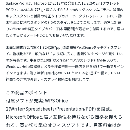
Surface Pro 7は、Microsoftが2019年に発表した12.3型の2in1タブレット
PCです。本体は
約775g・厚さわずか8.5mm
のマグネシウムボディ。背面の
キックスタンドと付属の純正タイプカバーで、
タブレット・ノートPC・動
画視聴に便利なスタンドの3つのスタイル
を1台でこなします。通常は別売
りのMicrosoft純正タイプカバー(日本語配列)が最初から付属するので、届い
たその日からノートPCとしてお使いいただけます。
画面は解像度2,736×1,824(267ppi)の高精細PixelSenseタッチディスプレ
イ。縦横比3:2で一般的な16:9より縦に広く、書類やWebページが見やすい
のが特長です。中身は第10世代Core i5(4コア/8スレッド)+NVMe SSDで、
Windows Hello顔認証カメラを標準搭載
——画面を見るだけで一瞬でサイン
インできます。端子は新旧両対応のUSB-CとUSB-Aを1基ずつ備え、USB-C
経由での充電や外部ディスプレイ接続にも対応します。
この商品のポイント
付属ソフトが充実:
WPS Office
2(Writer/Spreadsheets/Presentation/PDF)を搭載。
Microsoft Officeと高い互換性を持ちながら価格を抑えら
れる、買い切り型のオフィスソフトです。月額料金はか