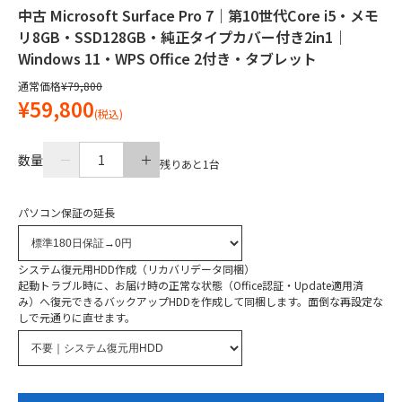
中古 Microsoft Surface Pro 7｜第10世代Core i5・メモ
リ8GB・SSD128GB・純正タイプカバー付き2in1｜
Windows 11・WPS Office 2付き・タブレット
通常価格
¥79,800
¥59,800
(税込)
数量
1
残りあと
1
台
パソコン保証の延長
システム復元用HDD作成（リカバリデータ同梱）
起動トラブル時に、お届け時の正常な状態（Office認証・Update適用済
み）へ復元できるバックアップHDDを作成して同梱します。面倒な再設定な
しで元通りに直せます。