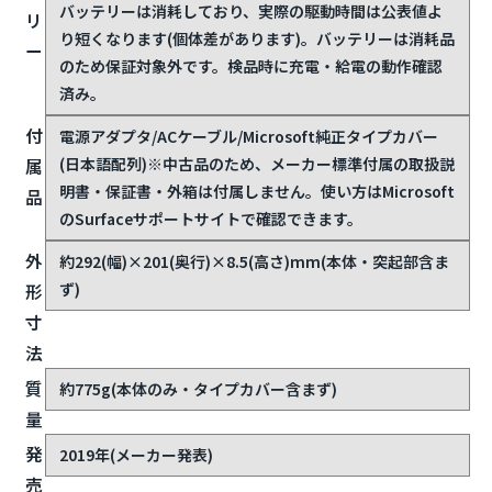
バッテリーは消耗しており、実際の駆動時間は公表値よ
リ
り短くなります(個体差があります)。バッテリーは消耗品
ー
のため保証対象外です。検品時に充電・給電の動作確認
済み。
付
電源アダプタ/ACケーブル/Microsoft純正タイプカバー
(日本語配列)
※中古品のため、メーカー標準付属の取扱説
属
明書・保証書・外箱は付属しません。使い方はMicrosoft
品
のSurfaceサポートサイトで確認できます。
外
約292(幅)×201(奥行)×8.5(高さ)mm(本体・突起部含ま
ず)
形
寸
法
質
約775g(本体のみ・タイプカバー含まず)
量
発
2019年(メーカー発表)
売