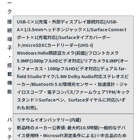
ー
ク
接
USB-C×1(充電・外部ディスプレイ接続対応)/USB-
A×1/3.5mmヘッドホンジャック×1/Surface Connect
続
ポート×1(充電対応)/Surfaceタイプカバーポー
端
ト/microSDXCカードリーダー(UHS-I)
子
Windows Hello顔認証カメラ(前面)/フロントカメラ
・
5.0MP(1080pフルHDビデオ対応)/リアカメラ8.0MP(オー
搭
トフォーカス・1080pフルHDビデオ対応)/デュアル far-
載
field Studioマイク/1.6W Dolby Audio対応ステレオスピ
機
ーカー/Bluetooth 5.0/環境光センサー・加速度計・ジャ
能
イロスコープ・電子コンパス/ファームウェアTPM/キック
スタンド
※Surfaceペン、Surfaceダイヤルに対応(いず
れも別売)。
バ
リチウムイオンバッテリー(内蔵)
新品時のメーカー公表値: 最大約10.5時間(一般的なデバ
ッ
イス使用時・Microsoft測定条件による)
※中古品のため
テ