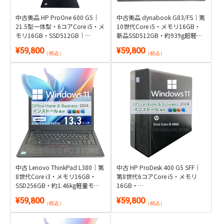
中古美品 HP ProOne 600 G5｜
中古美品 dynabook G83/FS｜第
21.5型一体型・6コアCore i5・メ
10世代Core i5・メモリ16GB・
モリ16GB・SSD512GB｜
新品SSD512GB・約939g超軽量
Windows 11・WPS Office 2付き
フルHD 13.3型｜Windows 11・
¥59,800
¥59,800
WPS Office 2付き
（税込）
（税込）
中古 Lenovo ThinkPad L380｜第
中古 HP ProDesk 400 G5 SFF｜
8世代Core i3・メモリ16GB・
第8世代6コアCore i5・メモリ
SSD256GB・約1.46kg軽量モバ
16GB・
イル｜Windows 11・Microsoft
SSD256GB+HDD500GB・DVD搭
¥59,800
¥59,800
Office 2024付き
載｜Windows 11・Microsoft
（税込）
（税込）
Office 2024付き