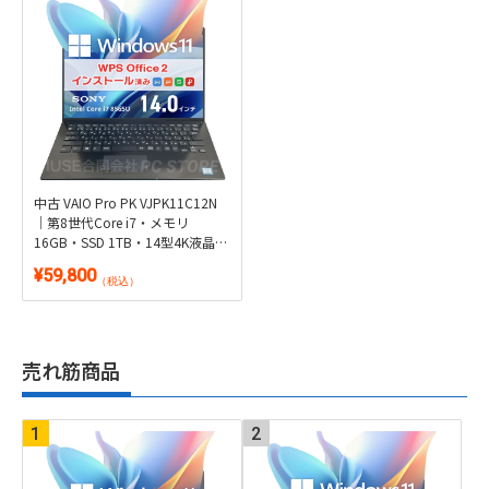
中古 VAIO Pro PK VJPK11C12N
｜第8世代Core i7・メモリ
16GB・SSD 1TB・14型4K液晶・
LTE対応｜Windows 11・WPS
¥59,800
Office 2付き
（税込）
売れ筋商品