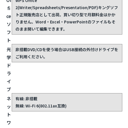
Of
WPS Office
2(Writer/Spreadsheets/Presentation/PDF)
キングソフ
fi
ト正規販売店として出荷。買い切り型で月額料金はかか
ce
りません。Word・Excel・PowerPointのファイルもそ
ソ
のまま開いて編集できます。
フ
ト
光
非搭載
DVD/CDを使う場合はUSB接続の外付けドライブを
ご利用ください。
学
ド
ラ
イ
ブ
ネ
有線: 非搭載
無線: Wi-Fi 6(802.11ax互換)
ッ
ト
ワ