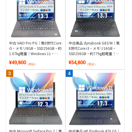
中古 VAIO Pro PG｜第8世代Core
中古美品 dynabook G83/M｜第
i5・メモリ8GB・SSD256GB・約
8世代Core i3・メモリ16GB・
1.07kg軽量｜Windows 11・
SSD256GB・約779g超軽量｜
Microsoft Office 2024付き
Windows 11・Microsoft Office
¥49,800
¥54,800
2024付き
（税込）
（税込）
中古 Microsoft Surface Pro 7｜第
中古美品 HP ProBook 470 G5｜