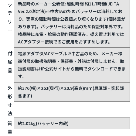
新品時のメーカー公表値: 駆動時間 約11.7時間(JEITA
ッ
Ver.2.0測定法)
※中古品のためバッテリーは消耗してお
テ
り、実際の駆動時間は公表値より短くなります(個体差が
リ
あります)。バッテリーは消耗品のため保証対象外です。
ー
検品時に充電・給電の動作確認済み。据え置き利用では
ACアダプター接続でのご使用をおすすめします。
付
電源アダプタ/ACケーブル
※中古品のため、メーカー標
準付属の取扱説明書・保証書・外箱は付属しません。取
属
扱説明書はHP公式サイトから無料でダウンロードできま
品
す。
外
約376(幅)×263(奥行)×20.9(高さ)mm(最厚部・突起部
含まず)
形
寸
法
質
約2.02kg(バッテリー内蔵)
量