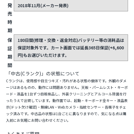
発
2018年11月(メーカー発表)
売
時
期
保
180日間(修理・交換・返金対応)
バッテリー等の消耗品は
保証対象外です。カート画面では延長365日保証(+6,600
証
円)もお選びいただけます。
期
間
「中古(Cランク)」の状態について
Cランクは、使用感や目立つキズ・汚れがある状態の個体です。外観のダメ
ージはあるものの、動作には問題ありません。天板・パームレスト・キーボ
ード・液晶を1台ずつ目視検品し、外装クリーニングとアルコール除菌を行
ったうえで出荷しています。動作面では、起動・キーボード全キー・液晶表
示(ドット欠け確認)・無線LAN・Webカメラ・指紋センサー・各端子をチェ
ック済みです。中古品の状態は1台ごとに異なりますので、気になる点は購
入前にお気軽にお問い合わせください。
よくあるご質問