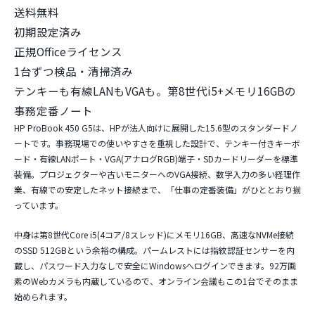
送料無料
初期設定済み
正規Officeライセンス
1台ずつ検品・清掃済み
テンキーも有線LANもVGAも。第8世代i5+メモリ16GBの
事務定番ノート
HP ProBook 450 G5は、HPが法人向けに展開した15.6型のスタンダードノ
ートです。事務現場での使いやすさを重視した設計で、
テンキー付きキーボ
ード・有線LANポート・VGA(アナログRGB)端子・SDカードリーダー
を標準
装備。プロジェクターや古いモニターへのVGA接続、数字入力の多い経理作
業、有線での安定したネット接続まで、「仕事の定番装備」がひととおり揃
っています。
中身は第8世代Core i5(4コア/8スレッド)に
メモリ16GB、高速なNVMe接続
のSSD 512GB
という余裕の構成。パームレストには指紋認証センサーを内
蔵し、パスワード入力なしで安全にWindowsへログインできます。92万画
素のWebカメラも内蔵しているので、オンライン会議もこの1台でそのまま
始められます。