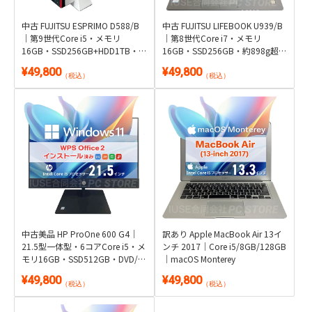
中古 FUJITSU ESPRIMO D588/B
中古 FUJITSU LIFEBOOK U939/B
｜第9世代Core i5・メモリ
｜第8世代Core i7・メモリ
16GB・SSD256GB+HDD1TB・
16GB・SSD256GB・約898g超軽
DVDマルチ｜Windows 11・WPS
量｜Windows 11・WPS Office 2
¥49,800
¥49,800
Office 2付き
付き
（税込）
（税込）
中古美品 HP ProOne 600 G4｜
訳あり Apple MacBook Air 13イ
21.5型一体型・6コアCore i5・メ
ンチ 2017｜Core i5/8GB/128GB
モリ16GB・SSD512GB・DVD/カ
｜macOS Monterey
メラ内蔵｜Windows 11・WPS
¥49,800
¥49,800
Office 2付き
（税込）
（税込）