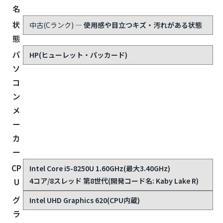
名
状
中古(Cランク)
— 使用感や目立つキズ・汚れがある状態
態
パ
HP(ヒューレット・パッカード)
ソ
コ
ン
メ
ー
カ
ー
CP
Intel Core i5-8250U 1.60GHz(最大3.40GHz)
4コア/8スレッド 第8世代(開発コード名: Kaby Lake R)
U
グ
Intel UHD Graphics 620(CPU内蔵)
ラ