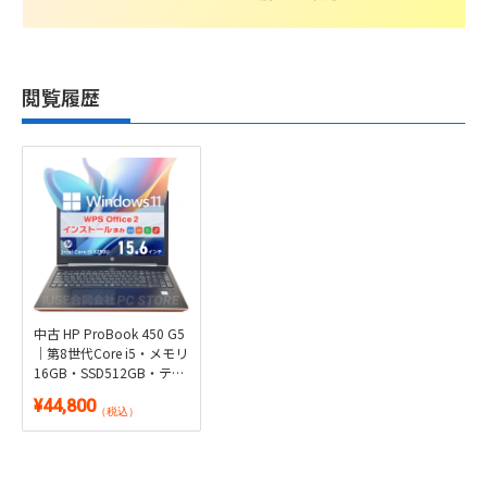
閲覧履歴
中古 HP ProBook 450 G5
｜第8世代Core i5・メモリ
16GB・SSD512GB・テン
キー搭載｜Windows 11・
¥44,800
WPS Office 2付き
（税込）