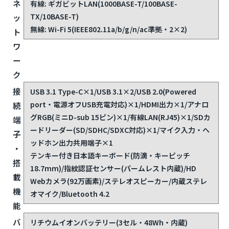
ネ
有線: ギガビットLAN(1000BASE-T/100BASE-
TX/10BASE-T)
ッ
無線: Wi-Fi 5(IEEE802.11a/b/g/n/ac準拠・2×2)
ト
ワ
ー
ク
接
USB 3.1 Type-C×1/USB 3.1×2/USB 2.0(Powered
port・電源オフUSB充電対応)×1/HDMI出力×1/アナロ
続
グRGB(ミニD-sub 15ピン)×1/有線LAN(RJ45)×1/SDカ
端
ードリーダー(SD/SDHC/SDXC対応)×1/マイク入力・ヘ
子
ッドホン出力共用端子×1
・
テンキー付き日本語キーボード(防滴・キーピッチ
搭
18.7mm)/指紋認証センサー(パームレスト内蔵)/HD
載
Webカメラ(92万画素)/ステレオスピーカー/内蔵ステレ
機
オマイク/Bluetooth 4.2
能
バ
リチウムイオンバッテリー(3セル・48Wh・内蔵)