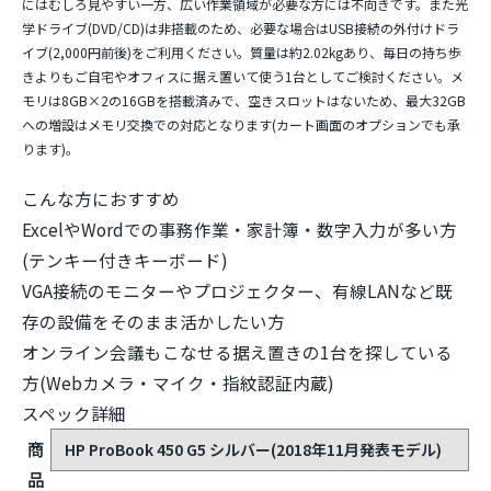
にはむしろ見やすい一方、広い作業領域が必要な方には不向きです。また
光
学ドライブ(DVD/CD)は非搭載
のため、必要な場合はUSB接続の外付けドラ
イブ(2,000円前後)をご利用ください。質量は約2.02kgあり、毎日の持ち歩
きよりもご自宅やオフィスに据え置いて使う1台としてご検討ください。メ
モリは8GB×2の16GBを搭載済みで、空きスロットはないため、最大32GB
への増設はメモリ交換での対応となります(カート画面のオプションでも承
ります)。
こんな方におすすめ
ExcelやWordでの事務作業・家計簿・数字入力が多い方
(テンキー付きキーボード)
VGA接続のモニターやプロジェクター、有線LANなど既
存の設備をそのまま活かしたい方
オンライン会議もこなせる据え置きの1台を探している
方(Webカメラ・マイク・指紋認証内蔵)
スペック詳細
商
HP ProBook 450 G5 シルバー(2018年11月発表モデル)
品