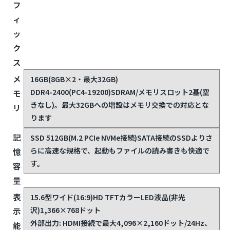
フ
ィ
ッ
ク
ス
メ
16GB(8GB×2・最大32GB)
DDR4-2400(PC4-19200)SDRAM/メモリスロット2基(空
モ
きなし)。最大32GBへの増設はメモリ交換での対応とな
リ
ります
記
SSD 512GB(M.2 PCIe NVMe接続)
SATA接続のSSDよりさ
らに高速な規格で、起動もファイルの読み書きも快適で
憶
す。
容
量
表
15.6型ワイド(16:9)HD TFTカラーLED液晶(非光
沢)1,366×768ドット
示
外部出力: HDMI接続で最大4,096×2,160ドット/24Hz、
能