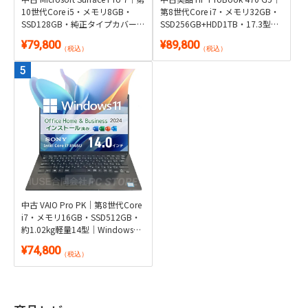
10世代Core i5・メモリ8GB・
第8世代Core i7・メモリ32GB・
SSD128GB・純正タイプカバー
SSD256GB+HDD1TB・17.3型
付き2in1｜Windows 11・
GeForce搭載｜Windows 11・
¥79,800
¥89,800
Microsoft Office 2024付き・タブ
Microsoft Office 2024付き
（税込）
（税込）
レット
中古 VAIO Pro PK｜第8世代Core
i7・メモリ16GB・SSD512GB・
約1.02kg軽量14型｜Windows
11・Microsoft Office 2024付き
¥74,800
（税込）