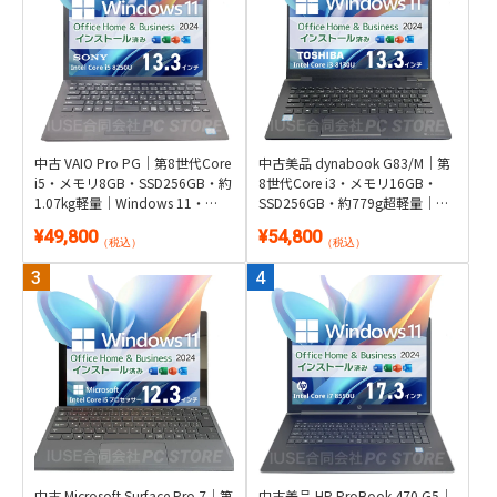
中古 VAIO Pro PG｜第8世代Core
中古美品 dynabook G83/M｜第
i5・メモリ8GB・SSD256GB・約
8世代Core i3・メモリ16GB・
1.07kg軽量｜Windows 11・
SSD256GB・約779g超軽量｜
Microsoft Office 2024付き
Windows 11・Microsoft Office
¥49,800
¥54,800
2024付き
（税込）
（税込）
中古 Microsoft Surface Pro 7｜第
中古美品 HP ProBook 470 G5｜