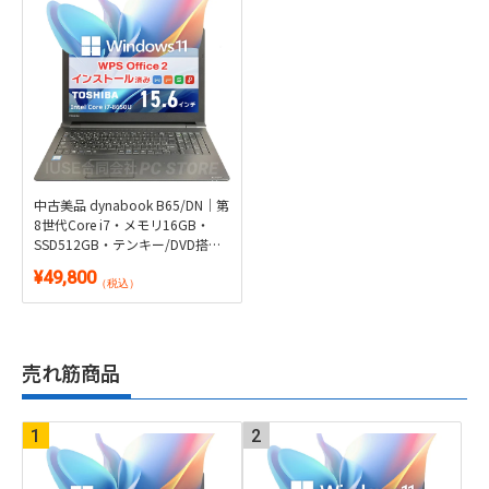
中古美品 dynabook B65/DN｜第
8世代Core i7・メモリ16GB・
SSD512GB・テンキー/DVD搭載
｜Windows 11・WPS Office 2付
¥49,800
き
（税込）
売れ筋商品