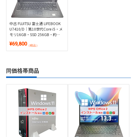
中古 FUJITSU 富士通 LIFEBOOK
U7410/D｜第10世代Core i5・メ
モリ16GB・SSD 256GB・約
1.46kg｜Windows 11・
¥69,800
Microsoft Office 2024付き
（税込）
同価格帯商品