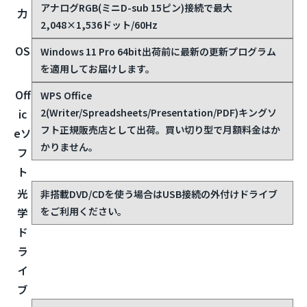
アナログRGB(ミニD-sub 15ピン)接続で最大
力
2,048×1,536ドット/60Hz
OS
Windows 11 Pro 64bit
出荷前に最新の更新プログラム
を適用してお届けします。
Off
WPS Office
2(Writer/Spreadsheets/Presentation/PDF)
キングソ
ic
フト正規販売店として出荷。買い切り型で月額料金はか
eソ
かりません。
フ
ト
光
非搭載
DVD/CDを使う場合はUSB接続の外付けドライブ
をご利用ください。
学
ド
ラ
イ
ブ