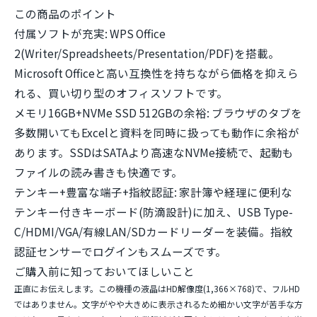
この商品のポイント
付属ソフトが充実:
WPS Office
2(Writer/Spreadsheets/Presentation/PDF)を搭載。
Microsoft Officeと高い互換性を持ちながら価格を抑えら
れる、買い切り型のオフィスソフトです。
メモリ16GB+NVMe SSD 512GBの余裕:
ブラウザのタブを
多数開いてもExcelと資料を同時に扱っても動作に余裕が
あります。SSDはSATAより高速なNVMe接続で、起動も
ファイルの読み書きも快適です。
テンキー+豊富な端子+指紋認証:
家計簿や経理に便利な
テンキー付きキーボード(防滴設計)に加え、USB Type-
C/HDMI/VGA/有線LAN/SDカードリーダーを装備。指紋
認証センサーでログインもスムーズです。
ご購入前に知っておいてほしいこと
正直にお伝えします。この機種の液晶はHD解像度(1,366×768)で、フルHD
ではありません。文字がやや大きめに表示されるため細かい文字が苦手な方