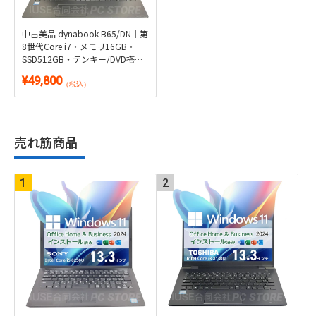
中古美品 dynabook B65/DN｜第
8世代Core i7・メモリ16GB・
SSD512GB・テンキー/DVD搭載
｜Windows 11・WPS Office 2付
¥49,800
き
（税込）
売れ筋商品