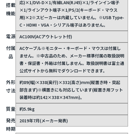
応)×1/DVI-D×1/有線LAN(RJ45)×1/ラインイン端子
搭載
×1/ラインアウト端子×1/PS/2(キーボード・マウス
機能
用)×2
※スピーカーは内蔵していません。※USB Type-
C・HDMI・VGA・シリアル端子はありません。
電源
AC100V(ACアウトレット付)
付属
ACケーブル
※モニター・キーボード・マウスは付属し
ません。※中古品のため、メーカー標準付属の取扱説明
品
書・保証書・外箱は付属しません。取扱説明書は富士通
公式サイトから無料でダウンロードできます。
外形
約89(幅)×338(奥行)×332(高さ)mm(縦置き時・突起
部含まず)
※横置きにも対応しています(縦置き用フット
寸法
装着時は約142×338×347mm)。
質量
約5.9kg
発売
2019年7月(メーカー発表)
時期