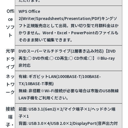
Offi
WPS Office
2(Writer/Spreadsheets/Presentation/PDF)
キングソ
ce
フト正規販売店として出荷。買い切り型で月額料金はか
ソフ
かりません。Word・Excel・PowerPointのファイルも
ト
そのまま開いて編集できます。
光学
DVDスーパーマルチドライブ(2層書き込み対応)【DVD
再生:○ DVD作成:○ CD再生:○ CD作成:○】※Blu-ray
ドラ
非対応
イブ
ネッ
有線: ギガビットLAN(1000BASE-T/100BASE-
TX/10BASE-T準拠)
トワ
無線: 非搭載
※Wi-Fi接続が必要な場合は市販のUSB無線
ーク
LAN子機をご利用ください。
接続
前面: USB 3.1(Gen2)×2/マイク端子×1/ヘッドホン端
子×1
端
背面: USB 3.0×4/USB 2.0×2/DisplayPort(音声出力対
子・