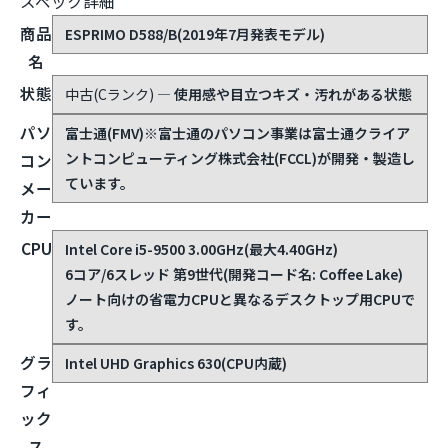
スペック詳細
商品
ESPRIMO D588/B(2019年7月発表モデル)
名
状態
中古(Cランク)
— 使用感や目立つキズ・汚れがある状態
パソ
富士通(FMV)
※富士通のパソコン事業は富士通クライア
ントコンピューティング株式会社(FCCL)が開発・製造し
コン
ています。
メー
カー
CPU
Intel Core i5-9500 3.00GHz(最大4.40GHz)
6コア/6スレッド 第9世代(開発コード名: Coffee Lake)
ノート向けの省電力CPUと異なるデスクトップ用CPUで
す。
グラ
Intel UHD Graphics 630(CPU内蔵)
フィ
ック
ス