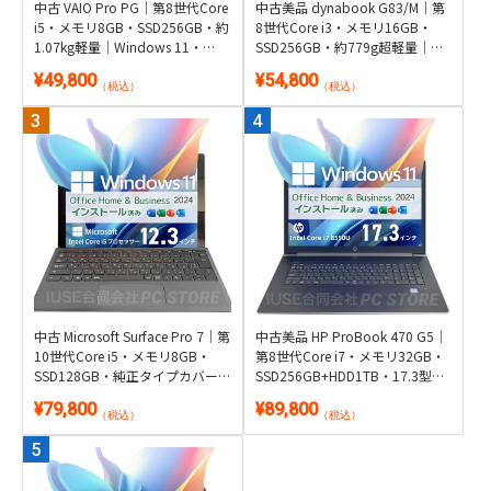
中古 VAIO Pro PG｜第8世代Core
中古美品 dynabook G83/M｜第
i5・メモリ8GB・SSD256GB・約
8世代Core i3・メモリ16GB・
1.07kg軽量｜Windows 11・
SSD256GB・約779g超軽量｜
Microsoft Office 2024付き
Windows 11・Microsoft Office
¥49,800
¥54,800
2024付き
（税込）
（税込）
中古 Microsoft Surface Pro 7｜第
中古美品 HP ProBook 470 G5｜
10世代Core i5・メモリ8GB・
第8世代Core i7・メモリ32GB・
SSD128GB・純正タイプカバー
SSD256GB+HDD1TB・17.3型
付き2in1｜Windows 11・
GeForce搭載｜Windows 11・
¥79,800
¥89,800
Microsoft Office 2024付き・タブ
Microsoft Office 2024付き
（税込）
（税込）
レット