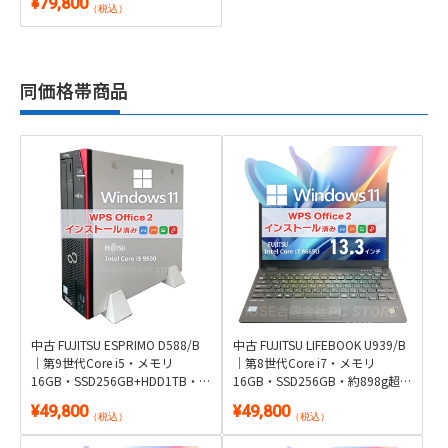
¥79,800
Windows 11・WPS Office 2付き
（税込）
同価格帯商品
中古 FUJITSU ESPRIMO D588/B
中古 FUJITSU LIFEBOOK U939/B
｜第9世代Core i5・メモリ
｜第8世代Core i7・メモリ
16GB・SSD256GB+HDD1TB・
16GB・SSD256GB・約898g超軽
DVDマルチ｜Windows 11・WPS
量｜Windows 11・WPS Office 2
¥49,800
¥49,800
Office 2付き
付き
（税込）
（税込）