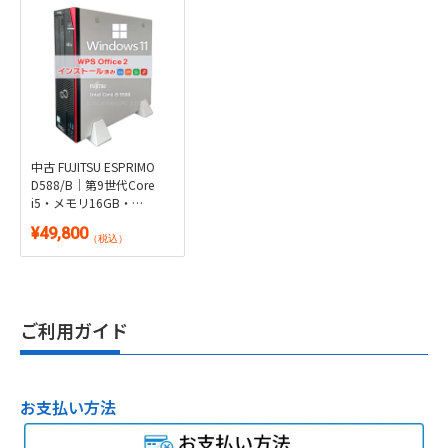
中古 FUJITSU ESPRIMO
D588/B｜第9世代Core
i5・メモリ16GB・
SSD256GB+HDD1TB・
¥49,800
DVDマルチ｜Windows
（税込）
11・WPS Office 2付き
ご利用ガイド
お支払い方法