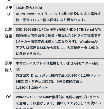
メモ
16GB(最大32GB)
DDR4-2666・メモリスロット4基で増設に対応
※実装枚
リ
数・空きスロット数は個体により異なります。
記憶
SSD 256GB(M.2 PCIe NVMe接続)+HDD 1TB(Serial ATA
接続)
※当店整備時に換装・増設した2ドライブ構成です
容量
(メーカー出荷時の構成とは異なります)。Windowsや
アプリは高速なSSDから起動し、大容量データはHDD
に保存できます。
表示
本体にディスプレイは搭載していません(モニター別売
り)
能力
外部出力: DisplayPort接続で最大3,840×2,160ドット
(4K対応・音声出力対応)、DVI-D接続で最大
1,920×1,200ドット
OS
Windows 11 Pro 64bit
出荷前に最新の更新プログラム
を適用してお届けします。届いてすぐ安心してお使いい
ただけます。