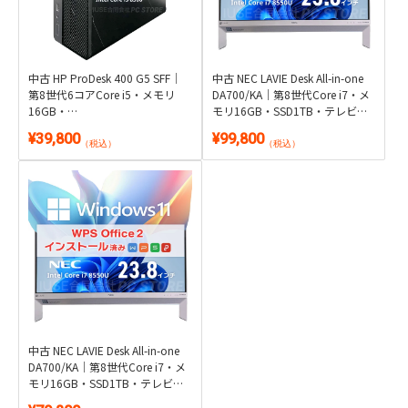
中古 HP ProDesk 400 G5 SFF｜
中古 NEC LAVIE Desk All-in-one
第8世代6コアCore i5・メモリ
DA700/KA｜第8世代Core i7・メ
16GB・
モリ16GB・SSD1TB・テレビが
SSD256GB+HDD500GB・DVD搭
観られる23.8型一体型｜
¥39,800
¥99,800
載｜Windows 11・WPS Office 2
Windows 11・Microsoft Office
（税込）
（税込）
付き
2024付き
中古 NEC LAVIE Desk All-in-one
DA700/KA｜第8世代Core i7・メ
モリ16GB・SSD1TB・テレビが
観られる23.8型一体型｜