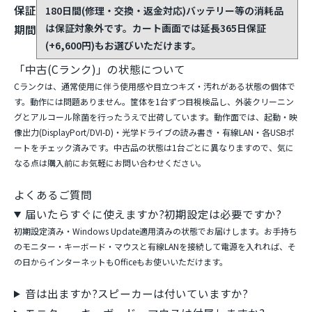
保証
180日間(修理・交換・返金対応)
バッテリー等の消耗品
は保証対象外です。カート画面では延長365日保証
期間
(+6,600円)もお選びいただけます。
「中古(Cランク)」の状態について
Cランクは、通常使用に伴う使用感や目立つキズ・汚れがある状態の個体で
す。動作には問題ありません。筐体を1台ずつ目視検品し、外装クリーニン
グとアルコール除菌を行ったうえで出荷しています。動作面では、起動・映
像出力(DisplayPort/DVI-D)・光学ドライブの読み書き・有線LAN・各USBポ
ートをチェック済みです。中古品の状態は1台ごとに異なりますので、気に
なる点は購入前にお気軽にお問い合わせください。
よくあるご質問
届いたらすぐに使えますか?初期設定は必要ですか?
初期設定済み・Windows Update適用済みの状態でお届けします。お手持ち
のモニター・キーボード・マウスと有線LANを接続して電源を入れれば、そ
の日からインターネットもOfficeもお使いいただけます。
音は出ますか?スピーカーは付いていますか?