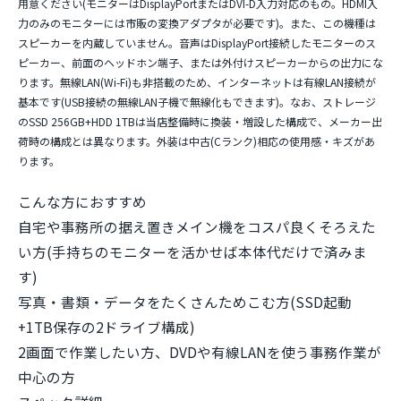
用意ください(モニターはDisplayPortまたはDVI-D入力対応のもの。HDMI入
力のみのモニターには市販の変換アダプタが必要です)。また、この機種は
スピーカーを内蔵していません
。音声はDisplayPort接続したモニターのス
ピーカー、前面のヘッドホン端子、または外付けスピーカーからの出力にな
ります。無線LAN(Wi-Fi)も非搭載のため、インターネットは有線LAN接続が
基本です(USB接続の無線LAN子機で無線化もできます)。なお、ストレージ
のSSD 256GB+HDD 1TBは当店整備時に換装・増設した構成で、メーカー出
荷時の構成とは異なります。外装は中古(Cランク)相応の使用感・キズがあ
ります。
こんな方におすすめ
自宅や事務所の据え置きメイン機をコスパ良くそろえた
い方(手持ちのモニターを活かせば本体代だけで済みま
す)
写真・書類・データをたくさんためこむ方(SSD起動
+1TB保存の2ドライブ構成)
2画面で作業したい方、DVDや有線LANを使う事務作業が
中心の方