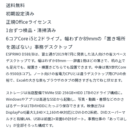
送料無料
初期設定済み
正規Officeライセンス
1台ずつ検品・清掃済み
6コアCore i5と2ドライブ。幅わずか89mmの「置き場所
を選ばない」事務デスクトップ
ESPRIMO D588/Bは、富士通が2019年7月に発表した法人向けの省スペース
デスクトップです。
幅はわずか89mm
——辞書1冊ほどの薄さで、机の上で
も足元でも、縦置き・横置きどちらでも設置できます。中身は
第9世代Core
i5-9500(6コア)
。ノート向けの省電力CPUとは違うデスクトップ用CPUの余
裕で、Excelの大きな表もブラウザのタブの開きすぎも力でねじ伏せます。
ストレージは当店整備で
NVMe SSD 256GB+HDD 1TBの2ドライブ構成
に。
Windowsやアプリは高速なSSDから起動し、写真・動画・書類などのかさ
ばるデータは1TBのHDDにたっぷり保存できます。映像出力は
DisplayPort(最大3,840×2,160の4K対応)とDVI-Dの2系統、DVDスーパーマ
ルチと有線LAN、USBは前面2+背面6の計8ポート。事務仕事の「あってほし
い」が全部そろった構成です。