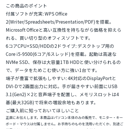
この商品のポイント
付属ソフトが充実:
WPS Office
2(Writer/Spreadsheets/Presentation/PDF)を搭載。
Microsoft Officeと高い互換性を持ちながら価格を抑えら
れる、買い切り型のオフィスソフトです。
6コアCPU+SSD/HDDの2ドライブ:
デスクトップ用の
Core i5-9500(6コア/6スレッド)を搭載。起動は高速な
NVMe SSD、保存は大容量1TB HDDと使い分けられるの
で、データをためこむ使い方に強い1台です。
端子が豊富で拡張もしやすい:
4K対応のDisplayPortと
DVI-Dで2画面出力に対応。手が届きやすい前面にUSB
3.1(Gen2)×2と音声端子を配置し、メモリスロットは4
基(最大32GB)で将来の増設余地もあります。
ご購入前に知っておいてほしいこと
正直にお伝えします。本商品はパソコン本体のみの販売で、
モニター・キー
ボード・マウスは付属しません
。お手持ちのものを流用いただくか、別途ご