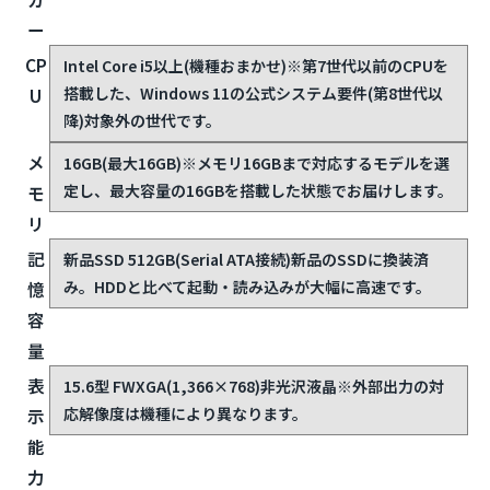
ー
CP
Intel Core i5以上(機種おまかせ)
※第7世代以前のCPUを
搭載した、Windows 11の公式システム要件(第8世代以
U
降)対象外の世代です。
メ
16GB(最大16GB)
※メモリ16GBまで対応するモデルを選
定し、最大容量の16GBを搭載した状態でお届けします。
モ
リ
記
新品SSD 512GB(Serial ATA接続)
新品のSSDに換装済
み。HDDと比べて起動・読み込みが大幅に高速です。
憶
容
量
表
15.6型 FWXGA(1,366×768)非光沢液晶
※外部出力の対
応解像度は機種により異なります。
示
能
力