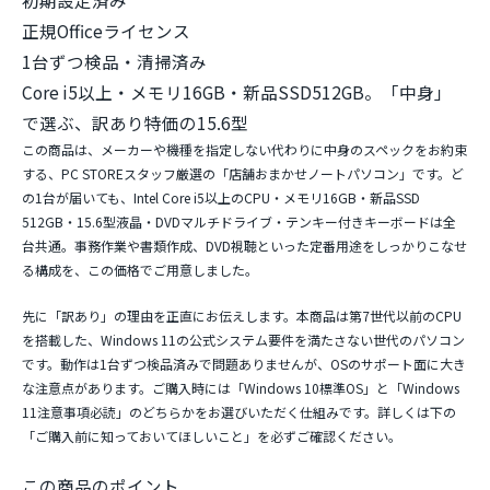
初期設定済み
正規Officeライセンス
1台ずつ検品・清掃済み
Core i5以上・メモリ16GB・新品SSD512GB。「中身」
で選ぶ、訳あり特価の15.6型
この商品は、メーカーや機種を指定しない代わりに
中身のスペックをお約束
する
、PC STOREスタッフ厳選の「店舗おまかせノートパソコン」です。ど
の1台が届いても、
Intel Core i5以上のCPU・メモリ16GB・新品SSD
512GB・15.6型液晶・DVDマルチドライブ・テンキー付きキーボード
は全
台共通。事務作業や書類作成、DVD視聴といった定番用途をしっかりこなせ
る構成を、この価格でご用意しました。
先に「訳あり」の理由を正直にお伝えします。本商品は
第7世代以前のCPU
を搭載した、Windows 11の公式システム要件を満たさない世代のパソコン
です。動作は1台ずつ検品済みで問題ありませんが、OSのサポート面に大き
な注意点があります。ご購入時には「Windows 10標準OS」と「Windows
11注意事項必読」のどちらかをお選びいただく仕組みです。詳しくは下の
「ご購入前に知っておいてほしいこと」を必ずご確認ください。
この商品のポイント