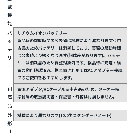
載
機
能
バ
リチウムイオンバッテリー
新品時の駆動時間の公表値は機種により異なります
※中
ッ
古品のためバッテリーは消耗しており、実際の駆動時間
テ
は公表値より短くなります(個体差があります)。バッテ
リ
リーは消耗品のため保証対象外です。検品時に充電・給
ー
電の動作確認済み。据え置き利用ではACアダプター接続
でのご使用をおすすめします。
付
電源アダプタ/ACケーブル
※中古品のため、メーカー標
準付属の取扱説明書・保証書・外箱は付属しません。
属
品
外
機種により異なります(15.6型スタンダードノート)
形
寸