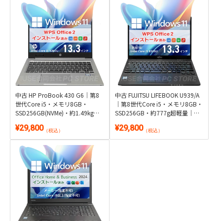
中古 HP ProBook 430 G6｜第8
中古 FUJITSU LIFEBOOK U939/A
世代Core i5・メモリ8GB・
｜第8世代Core i5・メモリ8GB・
SSD256GB(NVMe)・約1.49kg軽
SSD256GB・約777g超軽量｜
量｜Windows 11・WPS Office 2
Windows 11・WPS Office 2付き
¥29,800
¥29,800
付き
（税込）
（税込）