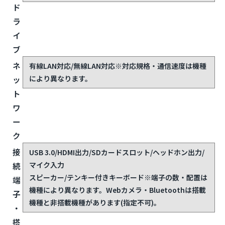
ド
ラ
イ
ブ
ネ
有線LAN対応/無線LAN対応
※対応規格・通信速度は機種
により異なります。
ッ
ト
ワ
ー
ク
接
USB 3.0/HDMI出力/SDカードスロット/ヘッドホン出力/
マイク入力
続
スピーカー/テンキー付きキーボード
※端子の数・配置は
端
機種により異なります。Webカメラ・Bluetoothは搭載
子
機種と非搭載機種があります(指定不可)。
・
搭