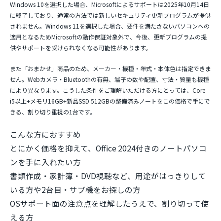
Windows 10を選択した場合
、Microsoftによるサポートは2025年10月14日
に終了しており、通常の方法では新しいセキュリティ更新プログラムが提供
されません。
Windows 11を選択した場合
、要件を満たさないパソコンへの
適用となるためMicrosoftの動作保証対象外で、今後、更新プログラムの提
供やサポートを受けられなくなる可能性があります。
また「おまかせ」商品のため、
メーカー・機種・年式・本体色は指定できま
せん
。Webカメラ・Bluetoothの有無、端子の数や配置、寸法・質量も機種
により異なります。こうした条件をご理解いただける方にとっては、Core
i5以上+メモリ16GB+新品SSD 512GBの整備済みノートをこの価格で手にで
きる、割り切り重視の1台です。
こんな方におすすめ
とにかく価格を抑えて、Office 2024付きのノートパソコ
ンを手に入れたい方
書類作成・家計簿・DVD視聴など、用途がはっきりして
いる方や2台目・サブ機をお探しの方
OSサポート面の注意点を理解したうえで、割り切って使
える方