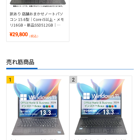
訳あり 店舗おまかせノートパソ
コン 15.6型｜Core i5以上・メモ
リ16GB・新品SSD512GB｜
Windows 10/11選択可・
¥29,800
Microsoft Office 2024付き
（税込）
売れ筋商品