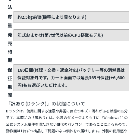
法
質
約2.5kg前後(機種により異なります)
量
発
年式おまかせ(第7世代以前のCPU搭載モデル)
売
時
期
保
180日間(修理・交換・返金対応)
バッテリー等の消耗品は
保証対象外です。カート画面では延長365日保証(+6,600
証
円)もお選びいただけます。
期
間
「訳あり(Dランク)」の状態について
Dランクは、使用に関する注意や非常に目立つキズ・汚れがある状態の区分
です。本商品の「訳あり」は、外装のダメージよりも主に
「Windows 11の
公式システム要件を満たさない世代のパソコン」であること
によるもので、
動作面は1台ずつ検品して問題のない個体をお届けします。外装の使用感や