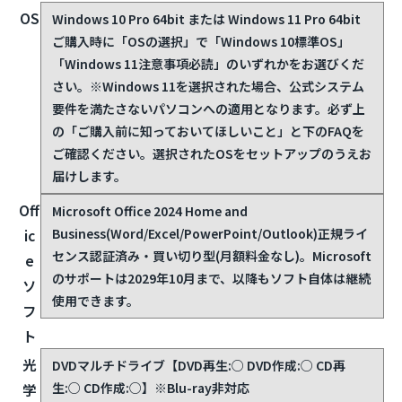
OS
Windows 10 Pro 64bit または Windows 11 Pro 64bit
ご購入時に「OSの選択」で「Windows 10標準OS」
「Windows 11注意事項必読」のいずれかをお選びくだ
さい。
※Windows 11を選択された場合、公式システム
要件を満たさないパソコンへの適用となります。必ず上
の「ご購入前に知っておいてほしいこと」と下のFAQを
ご確認ください。選択されたOSをセットアップのうえお
届けします。
Off
Microsoft Office 2024 Home and
Business(Word/Excel/PowerPoint/Outlook)
正規ライ
ic
センス認証済み・買い切り型(月額料金なし)。Microsoft
e
のサポートは2029年10月まで、以降もソフト自体は継続
ソ
使用できます。
フ
ト
光
DVDマルチドライブ【DVD再生:○ DVD作成:○ CD再
生:○ CD作成:○】※Blu-ray非対応
学