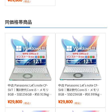
¥69,800
Microsoft Office 2024付き
（税込）
同価格帯商品
中古 Panasonic Let's note CF-
中古 Panasonic Let's note CF-
SV7｜第8世代Core i5・メモリ
SV8｜第8世代Core i5・メモリ
8GB・SSD256GB・約0.919kg超
8GB・SSD256GB・約0.999kg軽
軽量｜Windows 11・WPS Office
量・DVD搭載｜Windows 11・
¥29,800
¥29,800
2付き
WPS Office 2付き
（税込）
（税込）