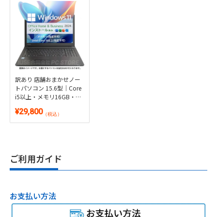
訳あり 店舗おまかせノー
トパソコン 15.6型｜Core
i5以上・メモリ16GB・新
品SSD512GB｜Windows
¥29,800
10/11選択可・Microsoft
（税込）
Office 2024付き
ご利用ガイド
お支払い方法