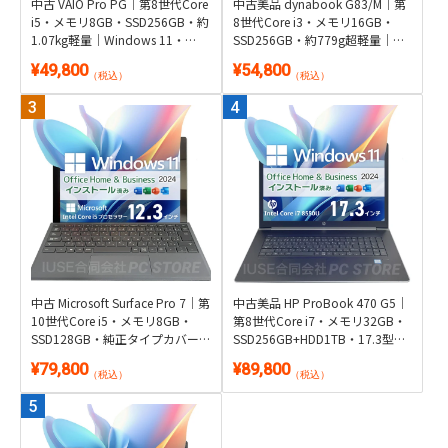
中古 VAIO Pro PG｜第8世代Core
中古美品 dynabook G83/M｜第
i5・メモリ8GB・SSD256GB・約
8世代Core i3・メモリ16GB・
1.07kg軽量｜Windows 11・
SSD256GB・約779g超軽量｜
Microsoft Office 2024付き
Windows 11・Microsoft Office
¥49,800
¥54,800
2024付き
（税込）
（税込）
中古 Microsoft Surface Pro 7｜第
中古美品 HP ProBook 470 G5｜
10世代Core i5・メモリ8GB・
第8世代Core i7・メモリ32GB・
SSD128GB・純正タイプカバー
SSD256GB+HDD1TB・17.3型
付き2in1｜Windows 11・
GeForce搭載｜Windows 11・
¥79,800
¥89,800
Microsoft Office 2024付き・タブ
Microsoft Office 2024付き
（税込）
（税込）
レット