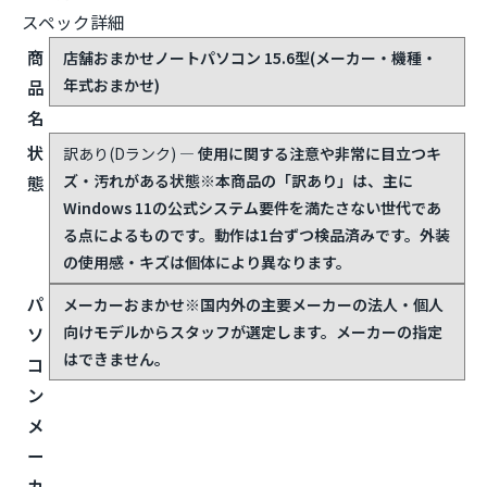
スペック詳細
商
店舗おまかせノートパソコン 15.6型(メーカー・機種・
年式おまかせ)
品
名
状
訳あり(Dランク)
— 使用に関する注意や非常に目立つキ
ズ・汚れがある状態
※本商品の「訳あり」は、主に
態
Windows 11の公式システム要件を満たさない世代であ
る点によるものです。動作は1台ずつ検品済みです。外装
の使用感・キズは個体により異なります。
パ
メーカーおまかせ
※国内外の主要メーカーの法人・個人
向けモデルからスタッフが選定します。メーカーの指定
ソ
はできません。
コ
ン
メ
ー
カ