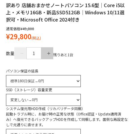
訳あり 店舗おまかせノートパソコン 15.6型｜Core i5以
上・メモリ16GB・新品SSD512GB｜Windows 10/11選
択可・Microsoft Office 2024付き
通常価格
¥49,800
¥29,800
(税込)
数量
1
残りあと
1
台
パソコン保証の延長
SSD（ストレージ）容量変更
システム復元用HDD作成（リカバリデータ同梱）
起動トラブル時に、お届け時の正常な状態（Office認証・Update適用済
み）へ復元できるバックアップHDDを作成して同梱します。面倒な再設定な
しで元通りに直せます。