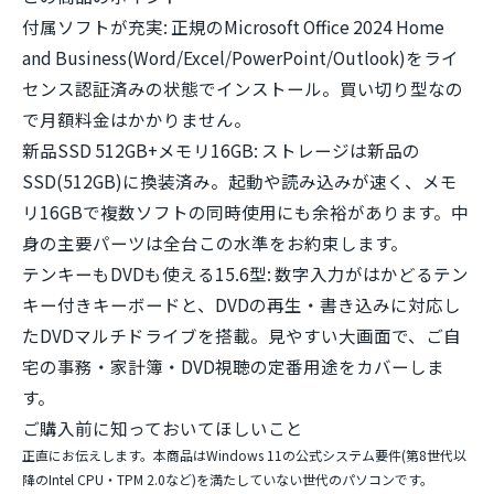
付属ソフトが充実:
正規のMicrosoft Office 2024 Home
and Business(Word/Excel/PowerPoint/Outlook)をライ
センス認証済みの状態でインストール。買い切り型なの
で月額料金はかかりません。
新品SSD 512GB+メモリ16GB:
ストレージは新品の
SSD(512GB)に換装済み。起動や読み込みが速く、メモ
リ16GBで複数ソフトの同時使用にも余裕があります。中
身の主要パーツは全台この水準をお約束します。
テンキーもDVDも使える15.6型:
数字入力がはかどるテン
キー付きキーボードと、DVDの再生・書き込みに対応し
たDVDマルチドライブを搭載。見やすい大画面で、ご自
宅の事務・家計簿・DVD視聴の定番用途をカバーしま
す。
ご購入前に知っておいてほしいこと
正直にお伝えします。本商品は
Windows 11の公式システム要件(第8世代以
降のIntel CPU・TPM 2.0など)を満たしていない世代のパソコン
です。