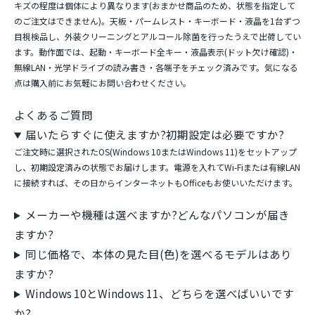
キズの程度は個体により異なります(おまかせ商品のため、状態を指定して
のご注文はできません)。天板・パームレスト・キーボード・液晶を1台ずつ
目視検品し、外装クリーニングとアルコール除菌を行ったうえで出荷してい
ます。動作面では、起動・キーボード全キー・液晶表示(ドット欠け確認)・
無線LAN・光学ドライブの読み書き・各端子をチェック済みです。気になる
点は購入前にお気軽にお問い合わせください。
よくあるご質問
届いたらすぐに使えますか?初期設定は必要ですか?
ご注文時に選択されたOS(Windows 10またはWindows 11)をセットアップ
し、初期設定済みの状態でお届けします。電源を入れてWi-Fiまたは有線LAN
に接続すれば、その日からインターネットもOfficeもお使いいただけます。
メーカーや機種は選べますか?どんなパソコンが届き
ますか?
同じ価格で、本体の見た目(色)を選べるモデルはあり
ますか?
Windows 10とWindows 11、どちらを選べばいいです
か?