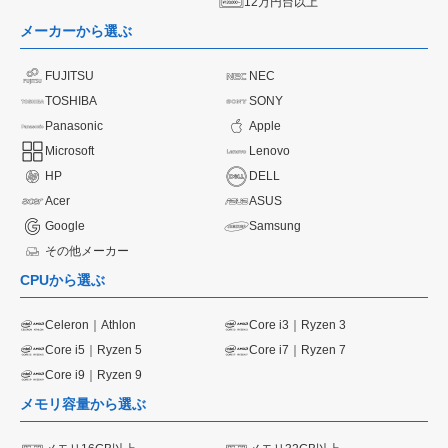
12万円台以上
メーカーから選ぶ
FUJITSU
NEC
TOSHIBA
SONY
Panasonic
Apple
Microsoft
Lenovo
HP
DELL
Acer
ASUS
Google
Samsung
その他メーカー
CPUから選ぶ
Celeron｜Athlon
Core i3｜Ryzen 3
Core i5｜Ryzen 5
Core i7｜Ryzen 7
Core i9｜Ryzen 9
メモリ容量から選ぶ