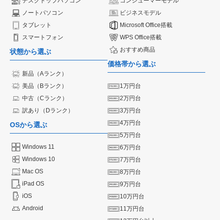
デスクトップパソコン
コンシューマーモデル
ノートパソコン
ビジネスモデル
タブレット
Microsoft Office搭載
スマートフォン
WPS Office搭載
おすすめ商品
状態から選ぶ
価格帯から選ぶ
新品（Aランク）
美品（Bランク）
1万円台
中古（Cランク）
2万円台
訳あり（Dランク）
3万円台
4万円台
OSから選ぶ
5万円台
Windows 11
6万円台
Windows 10
7万円台
Mac OS
8万円台
iPad OS
9万円台
iOS
10万円台
Android
11万円台