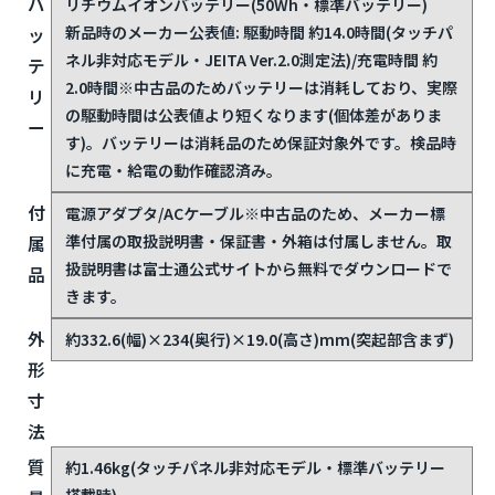
載
Webカメラ(有効画素数約92万画素・Windows Hello対
機
応)/ステレオスピーカー/Bluetooth 5.0/日本語86キーア
能
イソレーションキーボード(JIS配列・キーピッチ
19mm・キーストローク約1.7mm)/フラットポイント/
セキュリティチップTPM 2.0(TCG Ver2.0準拠)
バ
リチウムイオンバッテリー(50Wh・標準バッテリー)
新品時のメーカー公表値: 駆動時間 約14.0時間(タッチパ
ッ
ネル非対応モデル・JEITA Ver.2.0測定法)/充電時間 約
テ
2.0時間
※中古品のためバッテリーは消耗しており、実際
リ
の駆動時間は公表値より短くなります(個体差がありま
ー
す)。バッテリーは消耗品のため保証対象外です。検品時
に充電・給電の動作確認済み。
付
電源アダプタ/ACケーブル
※中古品のため、メーカー標
準付属の取扱説明書・保証書・外箱は付属しません。取
属
扱説明書は富士通公式サイトから無料でダウンロードで
品
きます。