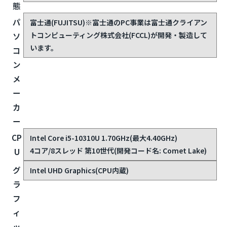
スペック詳細
商
LIFEBOOK U7410/D(2020年発表・法人向けモデル)
品
名
状
中古(Cランク)
— 使用感や目立つキズ・汚れがある状態
態
パ
富士通(FUJITSU)
※富士通のPC事業は富士通クライアン
トコンピューティング株式会社(FCCL)が開発・製造して
ソ
います。
コ
ン
メ
ー
カ
ー
CP
Intel Core i5-10310U 1.70GHz(最大4.40GHz)