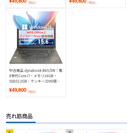
中古美品 HP ProOne 600 G4｜
訳あり Apple MacBook Air 13イ
21.5型一体型・6コアCore i5・メ
ンチ 2017｜Core i5/8GB/128GB
モリ16GB・SSD512GB・DVD/カ
｜macOS Monterey
メラ内蔵｜Windows 11・WPS
¥49,800
¥49,800
Office 2付き
（税込）
（税込）
中古美品 dynabook B65/DN｜第
8世代Core i7・メモリ16GB・
SSD512GB・テンキー/DVD搭載