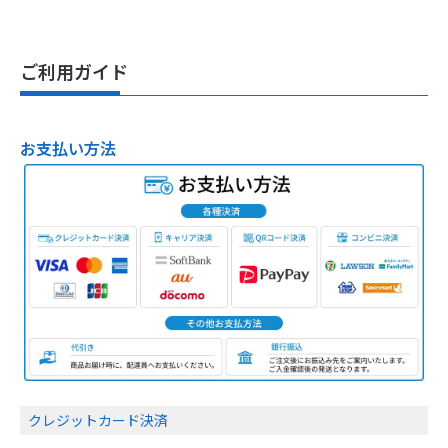
中古 FUJITSU 富士通
LIFEBOOK U7410/D｜第
10世代Core i5・メモリ
16GB・SSD 256GB・約
¥49,800
1.46kg｜Windows 11・
（税込）
WPS Office 2付き
ご利用ガイド
お支払い方法