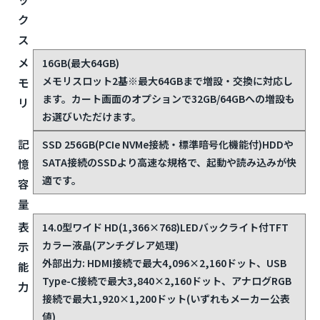
4コア/8スレッド 第10世代(開発コード名: Comet Lake)
U
グ
Intel UHD Graphics(CPU内蔵)
ラ
フ
ィ
ッ
ク
ス
メ
16GB(最大64GB)
メモリスロット2基
※最大64GBまで増設・交換に対応し
モ
ます。カート画面のオプションで32GB/64GBへの増設も
リ
お選びいただけます。
記
SSD 256GB(PCIe NVMe接続・標準暗号化機能付)
HDDや
SATA接続のSSDより高速な規格で、起動や読み込みが快
憶
適です。
容
量