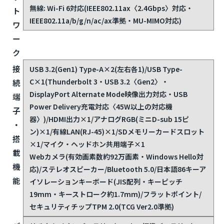
ド
ラ
イ
ブ
ネ
有線: ギガビットLAN(1000BASE-T/100BASE-
TX/10BASE-T・RJ-45)
ッ
無線: Wi-Fi 6対応(IEEE802.11ax〈2.4Gbps〉対応・
ト
IEEE802.11a/b/g/n/ac/ax準拠・MU-MIMO対応)
ワ
ー
ク
接
USB 3.2(Gen1) Type-A×2(左右各1)/USB Type-
C×1(Thunderbolt 3・USB 3.2〈Gen2〉・
続
DisplayPort Alternate Mode映像出力対応・USB
端
Power Delivery充電対応〈45W以上の対応機
子
器〉)/HDMI出力×1/アナログRGB(ミニD-sub 15ピ
・
ン)×1/有線LAN(RJ-45)×1/SDメモリーカードスロット
搭
×1/マイク・ヘッドホン共用端子×1