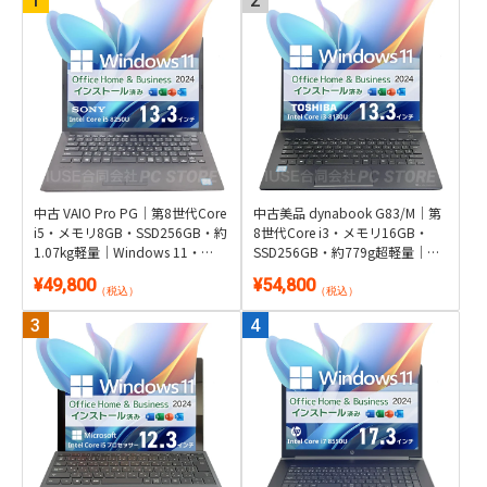
｜Windows 11・WPS Office 2付
¥49,800
き
（税込）
売れ筋商品
中古 VAIO Pro PG｜第8世代Core
中古美品 dynabook G83/M｜第
i5・メモリ8GB・SSD256GB・約
8世代Core i3・メモリ16GB・
1.07kg軽量｜Windows 11・
SSD256GB・約779g超軽量｜
Microsoft Office 2024付き
Windows 11・Microsoft Office
¥49,800
¥54,800
2024付き
（税込）
（税込）