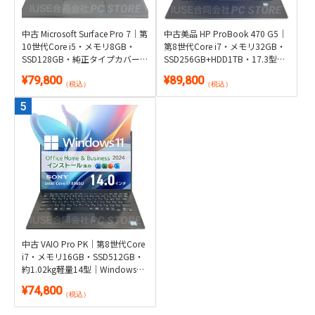
中古 Microsoft Surface Pro 7｜第
中古美品 HP ProBook 470 G5｜
10世代Core i5・メモリ8GB・
第8世代Core i7・メモリ32GB・
SSD128GB・純正タイプカバー
SSD256GB+HDD1TB・17.3型
付き2in1｜Windows 11・
GeForce搭載｜Windows 11・
¥79,800
¥89,800
Microsoft Office 2024付き・タブ
Microsoft Office 2024付き
（税込）
（税込）
レット