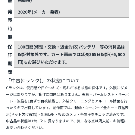
外
約332.6(幅)×234(奥行)×19.0(高さ)mm(突起部含まず)
形
寸
法
質
約1.46kg(タッチパネル非対応モデル・標準バッテリー
搭載時)
量
発
2020年(メーカー発表)
売
時
期
保
180日間(修理・交換・返金対応)
バッテリー等の消耗品は
保証対象外です。カート画面では延長365日保証(+6,600
証
円)もお選びいただけます。
期
間
「中古(Cランク)」の状態について