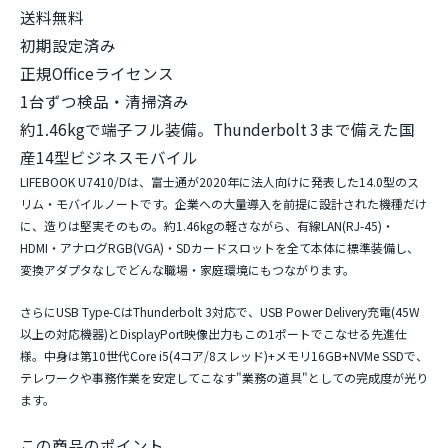
商品詳細
全品180日保証
送料無料
初期設定済み
正規Officeライセンス
1台ずつ検品・清掃済み
約1.46kgで端子フル装備。Thunderbolt 3まで備えた国
産14型ビジネスモバイル
LIFEBOOK U7410/Dは、富士通が2020年に法人向けに発表した14.0型のス
リム・モバイルノートです。企業への大量導入を前提に設計された機種だけ
に、造りは堅実そのもの。
約1.46kgの軽さ
ながら、
有線LAN(RJ-45)・
HDMI・アナログRGB(VGA)・SDカードスロット
を全て本体に標準装備し、
変換アダプタなしでどんな職場・家庭環境にもつながります。