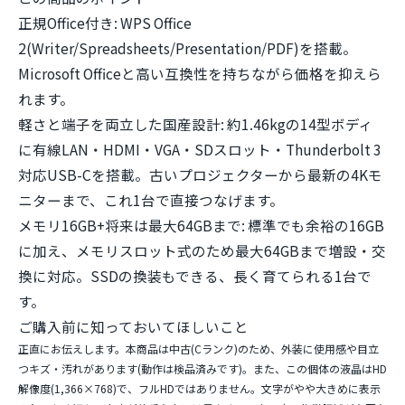
さらにUSB Type-Cは
Thunderbolt 3対応
で、USB Power Delivery充電(45W
以上の対応機器)とDisplayPort映像出力もこの1ポートでこなせる先進仕
様。中身は第10世代Core i5(4コア/8スレッド)+メモリ16GB+NVMe SSDで、
テレワークや事務作業を安定してこなす"業務の道具"としての完成度が光り
ます。
この商品のポイント
正規Office付き:
WPS Office
2(Writer/Spreadsheets/Presentation/PDF)を搭載。
Microsoft Officeと高い互換性を持ちながら価格を抑えら
れます。
軽さと端子を両立した国産設計:
約1.46kgの14型ボディ
に有線LAN・HDMI・VGA・SDスロット・Thunderbolt 3
対応USB-Cを搭載。古いプロジェクターから最新の4Kモ
ニターまで、これ1台で直接つなげます。
メモリ16GB+将来は最大64GBまで:
標準でも余裕の16GB
に加え、メモリスロット式のため最大64GBまで増設・交