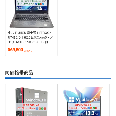
i7・メモリ16GB・SSD512GB・
i7・メモリ16GB・SSD512GB・
約1.02kg軽量14型｜Windows
約1.02kg軽量14型｜Windows
11・Microsoft Office 2024付き
11・WPS Office 2付き
¥74,800
¥54,800
（税込）
（税込）
中古 FUJITSU 富士通 LIFEBOOK
U7410/D｜第10世代Core i5・メ
モリ16GB・SSD 256GB・約
1.46kg｜Windows 11・
¥69,800
Microsoft Office 2024付き
（税込）
同価格帯商品