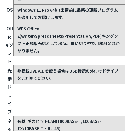
表
14.0型ワイド HD(1,366×768)LEDバックライト付TFT
カラー液晶(アンチグレア処理)
示
外部出力: HDMI接続で最大4,096×2,160ドット、USB
能
Type-C接続で最大3,840×2,160ドット、アナログRGB
力
接続で最大1,920×1,200ドット(いずれもメーカー公表
値)
OS
Windows 11 Pro 64bit
出荷前に最新の更新プログラム
を適用してお届けします。
Off
WPS Office
2(Writer/Spreadsheets/Presentation/PDF)
キングソ
ic
フト正規販売店として出荷。買い切り型で月額料金はか
eソ
かりません。
フ
ト
光
非搭載
DVD/CDを使う場合はUSB接続の外付けドライブ
をご利用ください。
学