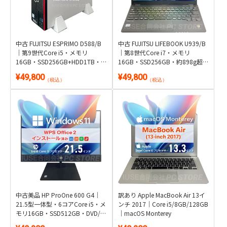
中古 FUJITSU ESPRIMO D588/B
中古 FUJITSU LIFEBOOK U939/B
｜第9世代Core i5・メモリ
｜第8世代Core i7・メモリ
16GB・SSD256GB+HDD1TB・
16GB・SSD256GB・約898g超軽
DVDマルチ｜Windows 11・WPS
量｜Windows 11・WPS Office 2
¥49,800
¥49,800
Office 2付き
付き
（税込）
（税込）