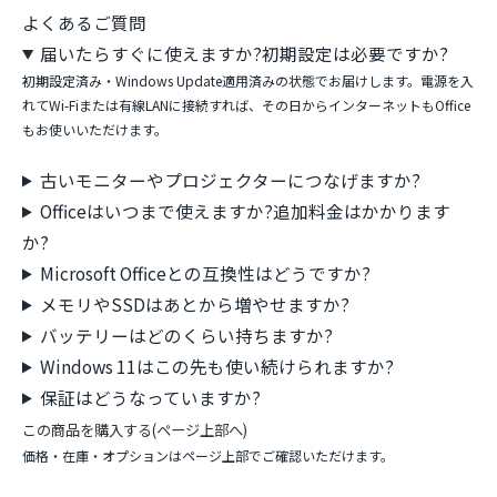
Cランクは、使用感や目立つキズ・汚れがある状態の個体です。外観にダメ
ージはありますが、動作に問題はありません。天板・パームレスト・キーボ
ード・液晶を1台ずつ目視検品し、外装クリーニングとアルコール除菌を行
ったうえで出荷しています。動作面では、起動・キーボード全キー・液晶表
示(ドット欠け確認)・無線LAN・Webカメラ・各端子をチェック済みです。
中古品の状態は1台ごとに異なりますので、気になる点は購入前にお気軽に
お問い合わせください。
よくあるご質問
届いたらすぐに使えますか?初期設定は必要ですか?
初期設定済み・Windows Update適用済みの状態でお届けします。電源を入
れてWi-Fiまたは有線LANに接続すれば、その日からインターネットもOffice
もお使いいただけます。
古いモニターやプロジェクターにつなげますか?
Officeはいつまで使えますか?追加料金はかかります
か?
Microsoft Officeとの互換性はどうですか?
メモリやSSDはあとから増やせますか?