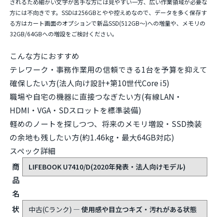
換に対応。SSDの換装もできる、長く育てられる1台で
す。
ご購入前に知っておいてほしいこと
正直にお伝えします。本商品は中古(Cランク)のため、外装に使用感や目立
つキズ・汚れがあります(動作は検品済みです)。また、この個体の液晶はHD
解像度(1,366×768)で、フルHDではありません。文字がやや大きめに表示
されるため細かい文字が苦手な方には見やすい一方、広い作業領域が必要な
方には不向きです。SSDは256GBとやや控えめなので、データを多く保存す
る方はカート画面のオプションで新品SSD(512GB〜)への増量や、メモリの
32GB/64GBへの増設をご検討ください。
こんな方におすすめ
テレワーク・事務作業用の信頼できる1台を予算を抑えて
確保したい方(法人向け設計+第10世代Core i5)
職場や自宅の機器に直接つなぎたい方(有線LAN・
HDMI・VGA・SDスロットを標準装備)
軽めのノートを探しつつ、将来のメモリ増設・SSD換装
の余地も残したい方(約1.46kg・最大64GB対応)