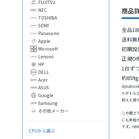
FUJITSU
商品
NEC
TOSHIBA
SONY
全品18
Panasonic
送料無
Apple
初期設
Microsoft
Lenovo
正規Of
HP
1台ず
DELL
約85
Acer
dynab
ASUS
トボトル
Google
抑えた見
Samsung
その他メーカー
この軽さで
にも余裕が
です。HDM
CPUから選ぶ