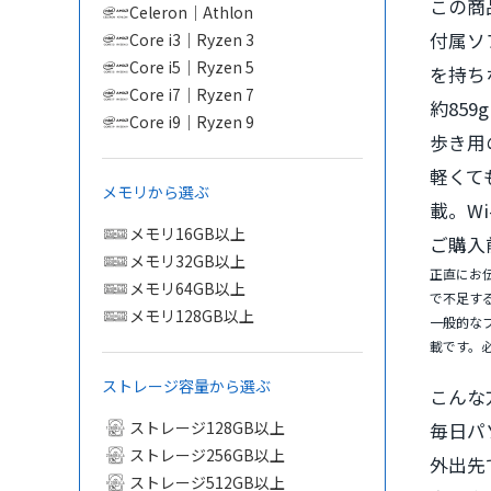
この商
Celeron｜Athlon
付属ソ
Core i3｜Ryzen 3
Core i5｜Ryzen 5
を持ち
Core i7｜Ryzen 7
約859
Core i9｜Ryzen 9
歩き用
軽くて
メモリから選ぶ
載。W
メモリ16GB以上
ご購入
メモリ32GB以上
正直にお
メモリ64GB以上
で不足す
メモリ128GB以上
一般的なフ
載です。必
ストレージ容量から選ぶ
こんな
ストレージ128GB以上
毎日パ
ストレージ256GB以上
外出先で
ストレージ512GB以上