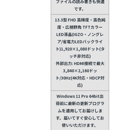
ファイルの読み書きも快適
です。
13.3型 FHD 高輝度・高色純
度・広視野角 TFTカラー
LED液晶(IGZO・ノングレ
ア/省電力LEDバックライ
ト)1,920×1,080ドット(タ
ッチ非対応)
外部出力: HDMI接続で最大
3,840×2,160ドッ
ト/30Hz(4K対応・HDCP対
応)
Windows 11 Pro 64bit
出
荷前に最新の更新プログラ
ムを適用してお届けしま
す。届いてすぐ安心してお
使いいただけます。