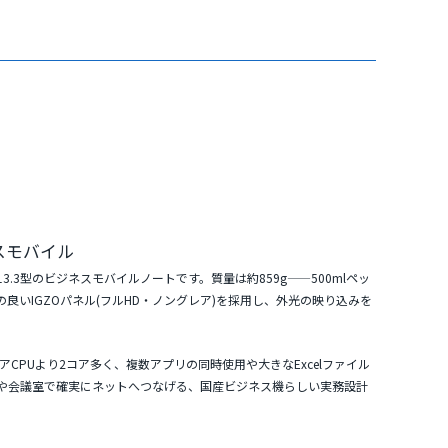
ネスモバイル
表した13.3型のビジネスモバイルノートです。質量は
約859g
——500mlペッ
の良い
IGZOパネル(フルHD・ノングレア)
を採用し、外光の映り込みを
CPUより2コア多く、複数アプリの同時使用や大きなExcelファイル
や会議室で確実にネットへつなげる、国産ビジネス機らしい実務設計