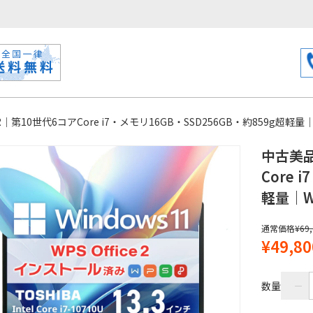
FR｜第10世代6コアCore i7・メモリ16GB・SSD256GB・約859g超軽量｜Win
中古美品 
Core 
軽量｜Wi
通常価格
¥69
¥49,80
数量