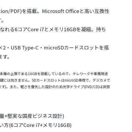
entation/PDF)を搭載。Microsoft Officeと高い互換性
す。
る6コアCore i7とメモリ16GBを凝縮。持ち
A×2・USB Type-C・microSDカードスロットを搭
ます。
本機の上限である16GBを搭載しているので、テレワークや事務用途
鍵には向きません。SDカードスロットは
microSD専用
で、デジカメで
す)。また、軽さを優先した設計のため光学ドライブ(DVD/CD)は非搭
量+堅実な国産ビジネス設計)
コアCore i7+メモリ16GB)