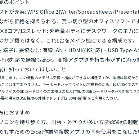
品のポイント
フトが充実:
WPS Office 2(Writer/Spreadsheets/Pres
ながら価格を抑えられる、買い切り型のオフィスソフトで
g×6コア/12スレッド:
超軽量ボディにデスクワークの主力になれ
のサブ機ではなく、これ1台をメイン機にできる構成です。
も端子に妥協なし:
有線LAN・HDMI(4K対応)・USB Type-
i-Fi 6対応で無線も高速。変換アダプタを持ち歩かずに済み
前に知っておいてほしいこと
伝えします。この機種のメモリは
交換・増設ができない構造
ですが、本機は最初から
ることはまずありません。キーボードバックライトは非搭載のため、暗い場所での打
ルサイズのSDカードはそのまま挿せません(市販のUSBカードリーダーで対応できま
要な場合はUSB接続の外付けドライブ(2,000円前後)をご利用ください。
方におすすめ
ソコンを持ち歩く方、出張・外回りが多い方(約859gの超軽
も重ためのExcel作業や複数アプリの同時使用をこなしたい方(6