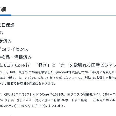
詳細
0日保証
料
定済み
ficeライセンス
つ検品・清掃済み
9gに6コアCore i7。「軽さ」と「力」を欲張れる国産ビジ
ook G83/FRは、東芝のPC事業を継承したDynabook株式会社が2020年7月に発
2本より軽く、毎日カバンに入れても負担を感じないレベル。液晶には省電力で発色
やすい画面で長時間の作業にも向きます。
、CPUは
6コア/12スレッドのCore i7-10710U
。同クラスの軽量モバイルに多い4コア
あります。さらにWi-Fi 6対応に加えて
有線LANポートまで搭載
——出張先のホテル
Iは4K出力(3,840×2,160/30Hz)に対応します。