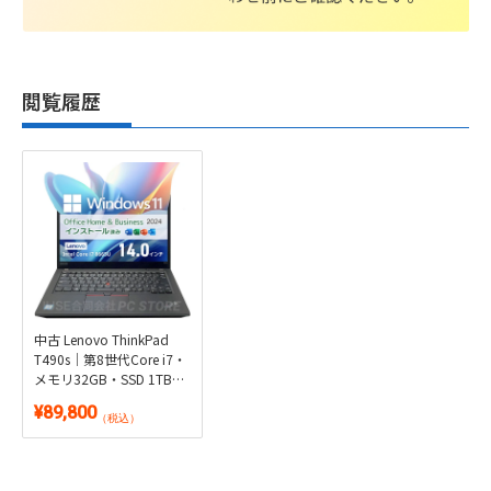
閲覧履歴
中古 Lenovo ThinkPad
T490s｜第8世代Core i7・
メモリ32GB・SSD 1TB・
Thunderbolt 3対応｜
¥89,800
Windows 11・Microsoft
（税込）
Office 2024付き