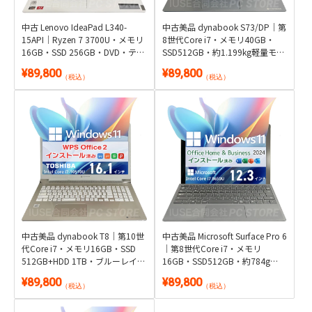
中古 Lenovo IdeaPad L340-
中古美品 dynabook S73/DP｜第
15API｜Ryzen 7 3700U・メモリ
8世代Core i7・メモリ40GB・
16GB・SSD 256GB・DVD・テン
SSD512GB・約1.199kg軽量モバ
キー付き15.6型｜Windows 11・
イル｜Windows 11・Microsoft
¥89,800
¥89,800
Microsoft Office 2024付き
Office 2024付き
（税込）
（税込）
中古美品 dynabook T8｜第10世
中古美品 Microsoft Surface Pro 6
代Core i7・メモリ16GB・SSD
｜第8世代Core i7・メモリ
512GB+HDD 1TB・ブルーレイ搭
16GB・SSD512GB・約784g
載｜Windows 11・WPS Office 2
12.3型タッチ2-in-1 純正タイプカ
¥89,800
¥89,800
付き
バー付属｜Windows 11 Pro・
（税込）
（税込）
Microsoft Office 2024付き・タブ
レット