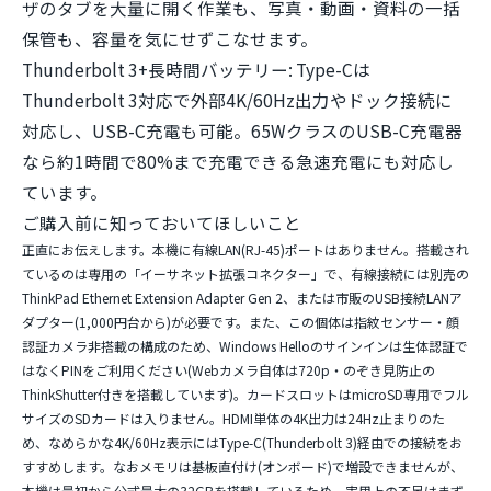
ザのタブを大量に開く作業も、写真・動画・資料の一括
保管も、容量を気にせずこなせます。
Thunderbolt 3+長時間バッテリー:
Type-Cは
Thunderbolt 3対応で外部4K/60Hz出力やドック接続に
対応し、USB-C充電も可能。65WクラスのUSB-C充電器
なら約1時間で80%まで充電できる急速充電にも対応し
ています。
ご購入前に知っておいてほしいこと
正直にお伝えします。本機に
有線LAN(RJ-45)ポートはありません
。搭載され
ているのは専用の「イーサネット拡張コネクター」で、有線接続には別売の
ThinkPad Ethernet Extension Adapter Gen 2、または市販のUSB接続LANア
ダプター(1,000円台から)が必要です。また、この個体は
指紋センサー・顔
認証カメラ非搭載
の構成のため、Windows Helloのサインインは生体認証で
はなくPINをご利用ください(Webカメラ自体は720p・のぞき見防止の
ThinkShutter付きを搭載しています)。カードスロットはmicroSD専用でフル
サイズのSDカードは入りません。HDMI単体の4K出力は24Hz止まりのた
め、なめらかな4K/60Hz表示にはType-C(Thunderbolt 3)経由での接続をお
すすめします。なおメモリは基板直付け(オンボード)で増設できませんが、
本機は最初から公式最大の32GBを搭載しているため、実用上の不足はまず