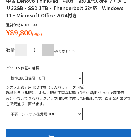
中古 Lenovo ThinkPad T490s｜第8世代Core i7・メモ
リ32GB・SSD 1TB・Thunderbolt 3対応｜Windows
11・Microsoft Office 2024付き
通常価格
¥109,800
¥89,800
(税込)
数量
1
残りあと
1
台
パソコン保証の延長
システム復元用HDD作成（リカバリデータ同梱）
起動トラブル時に、お届け時の正常な状態（Office認証・Update適用済
み）へ復元できるバックアップHDDを作成して同梱します。面倒な再設定な
しで元通りに直せます。