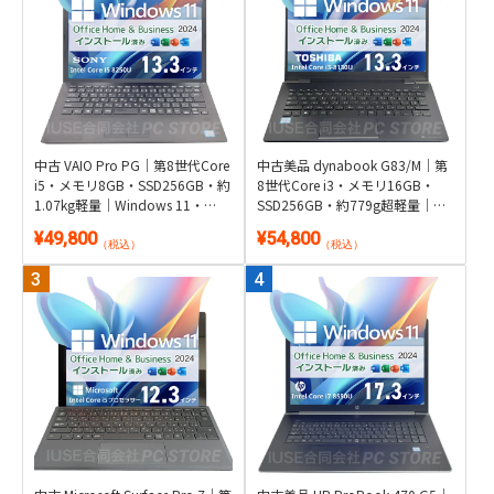
中古 VAIO Pro PG｜第8世代Core
中古美品 dynabook G83/M｜第
i5・メモリ8GB・SSD256GB・約
8世代Core i3・メモリ16GB・
1.07kg軽量｜Windows 11・
SSD256GB・約779g超軽量｜
Microsoft Office 2024付き
Windows 11・Microsoft Office
¥49,800
¥54,800
2024付き
（税込）
（税込）