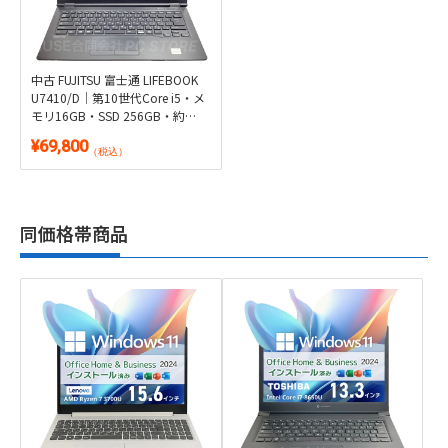
中古 FUJITSU 富士通 LIFEBOOK
U7410/D｜第10世代Core i5・メ
モリ16GB・SSD 256GB・約
1.46kg｜Windows 11・
¥69,800
Microsoft Office 2024付き
（税込）
同価格帯商品