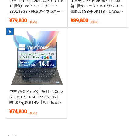
中古 Microsoft Surface Pro 7｜第
中古美品 HP ProBook 470 G5｜
10世代Core i5・メモリ8GB・
第8世代Core i7・メモリ32GB・
SSD128GB・純正タイプカバー
SSD256GB+HDD1TB・17.3型
付き2in1｜Windows 11・
GeForce搭載｜Windows 11・
¥79,800
¥89,800
Microsoft Office 2024付き・タブ
Microsoft Office 2024付き
（税込）
（税込）
レット
中古 VAIO Pro PK｜第8世代Core
i7・メモリ16GB・SSD512GB・
約1.02kg軽量14型｜Windows
11・Microsoft Office 2024付き
¥74,800
（税込）