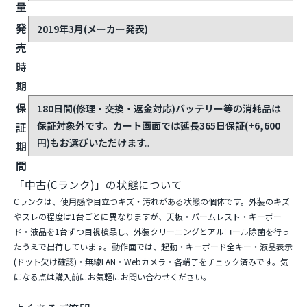
量
発
2019年3月(メーカー発表)
売
時
期
保
180日間(修理・交換・返金対応)
バッテリー等の消耗品は
保証対象外です。カート画面では延長365日保証(+6,600
証
円)もお選びいただけます。
期
間
「中古(Cランク)」の状態について
Cランクは、使用感や目立つキズ・汚れがある状態の個体です。外装のキズ
やスレの程度は1台ごとに異なりますが、天板・パームレスト・キーボー
ド・液晶を1台ずつ目視検品し、外装クリーニングとアルコール除菌を行っ
たうえで出荷しています。動作面では、起動・キーボード全キー・液晶表示
(ドット欠け確認)・無線LAN・Webカメラ・各端子をチェック済みです。気
になる点は購入前にお気軽にお問い合わせください。