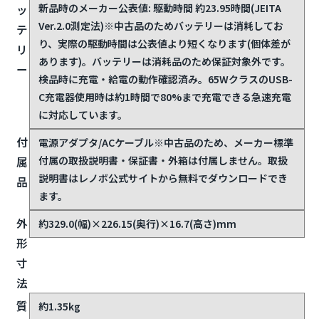
新品時のメーカー公表値: 駆動時間 約23.95時間(JEITA
ッ
Ver.2.0測定法)
※中古品のためバッテリーは消耗してお
テ
り、実際の駆動時間は公表値より短くなります(個体差が
リ
あります)。バッテリーは消耗品のため保証対象外です。
ー
検品時に充電・給電の動作確認済み。65WクラスのUSB-
C充電器使用時は約1時間で80%まで充電できる急速充電
に対応しています。
付
電源アダプタ/ACケーブル
※中古品のため、メーカー標準
付属の取扱説明書・保証書・外箱は付属しません。取扱
属
説明書はレノボ公式サイトから無料でダウンロードでき
品
ます。
外
約329.0(幅)×226.15(奥行)×16.7(高さ)mm
形
寸
法
質
約1.35kg