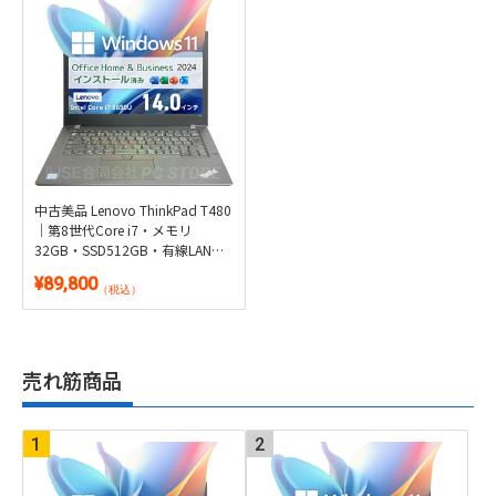
中古美品 Lenovo ThinkPad T480
｜第8世代Core i7・メモリ
32GB・SSD512GB・有線LAN搭
載14型｜Windows 11 Pro・
¥89,800
Microsoft Office 2024付き
（税込）
売れ筋商品