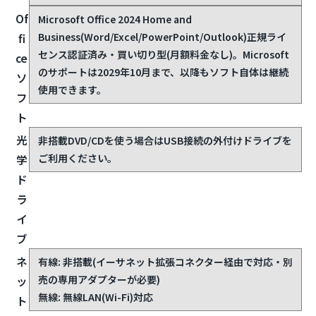
Of
Microsoft Office 2024 Home and
Business(Word/Excel/PowerPoint/Outlook)
正規ライ
fi
センス認証済み・買い切り型(月額料金なし)。Microsoft
ce
のサポートは2029年10月まで、以降もソフト自体は継続
ソ
使用できます。
フ
ト
光
非搭載
DVD/CDを使う場合はUSB接続の外付けドライブを
ご利用ください。
学
ド
ラ
イ
ブ
ネ
有線: 非搭載(イーサネット拡張コネクター経由で対応・別
売の専用アダプターが必要)
ッ
無線: 無線LAN(Wi-Fi)対応
ト