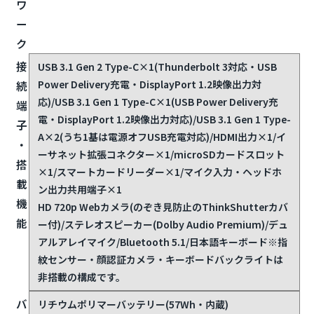
ワ
ー
ク
接
USB 3.1 Gen 2 Type-C×1(Thunderbolt 3対応・USB
Power Delivery充電・DisplayPort 1.2映像出力対
続
応)/USB 3.1 Gen 1 Type-C×1(USB Power Delivery充
端
電・DisplayPort 1.2映像出力対応)/USB 3.1 Gen 1 Type-
子
A×2(うち1基は電源オフUSB充電対応)/HDMI出力×1/イ
・
ーサネット拡張コネクター×1/microSDカードスロット
搭
×1/スマートカードリーダー×1/マイク入力・ヘッドホ
載
ン出力共用端子×1
機
HD 720p Webカメラ(のぞき見防止のThinkShutterカバ
能
ー付)/ステレオスピーカー(Dolby Audio Premium)/デュ
アルアレイマイク/Bluetooth 5.1/日本語キーボード
※指
紋センサー・顔認証カメラ・キーボードバックライトは
非搭載の構成です。
バ
リチウムポリマーバッテリー(57Wh・内蔵)