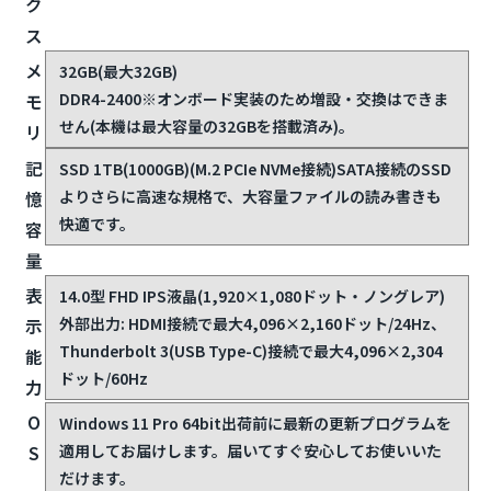
ク
ス
メ
32GB(最大32GB)
DDR4-2400
※オンボード実装のため増設・交換はできま
モ
せん(本機は最大容量の32GBを搭載済み)。
リ
記
SSD 1TB(1000GB)(M.2 PCIe NVMe接続)
SATA接続のSSD
よりさらに高速な規格で、大容量ファイルの読み書きも
憶
快適です。
容
量
表
14.0型 FHD IPS液晶(1,920×1,080ドット・ノングレア)
外部出力: HDMI接続で最大4,096×2,160ドット/24Hz、
示
Thunderbolt 3(USB Type-C)接続で最大4,096×2,304
能
ドット/60Hz
力
O
Windows 11 Pro 64bit
出荷前に最新の更新プログラムを
適用してお届けします。届いてすぐ安心してお使いいた
S
だけます。