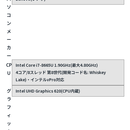
ソ
コ
ン
メ
ー
カ
ー
CP
Intel Core i7-8665U 1.90GHz(最大4.80GHz)
4コア/8スレッド 第8世代(開発コード名: Whiskey
U
Lake)・インテルvPro対応
グ
Intel UHD Graphics 620(CPU内蔵)
ラ
フ
ィ
ッ