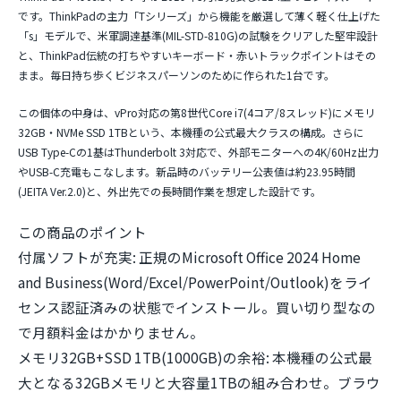
です。ThinkPadの主力「Tシリーズ」から機能を厳選して薄く軽く仕上げた
「s」モデルで、米軍調達基準(MIL-STD-810G)の試験をクリアした堅牢設計
と、ThinkPad伝統の打ちやすいキーボード・赤いトラックポイントはその
まま。毎日持ち歩くビジネスパーソンのために作られた1台です。
この個体の中身は、vPro対応の第8世代Core i7(4コア/8スレッド)に
メモリ
32GB・NVMe SSD 1TB
という、本機種の公式最大クラスの構成。さらに
USB Type-Cの1基は
Thunderbolt 3対応
で、外部モニターへの4K/60Hz出力
やUSB-C充電もこなします。新品時のバッテリー公表値は約23.95時間
(JEITA Ver.2.0)と、外出先での長時間作業を想定した設計です。
この商品のポイント
付属ソフトが充実:
正規のMicrosoft Office 2024 Home
and Business(Word/Excel/PowerPoint/Outlook)をライ
センス認証済みの状態でインストール。買い切り型なの
で月額料金はかかりません。
メモリ32GB+SSD 1TB(1000GB)の余裕:
本機種の公式最
大となる32GBメモリと大容量1TBの組み合わせ。ブラウ