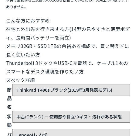
ありません。
こんな方におすすめ
在宅と外出先を行き来する方(14型の見やすさと薄型ボデ
ィ、長時間バッテリーを両立)
メモリ32GB・SSD 1TBの余裕ある構成で、買い替えずに
長く使いたい方
Thunderbolt 3ドックやUSB-C充電器で、ケーブル1本の
スマートなデスク環境を作りたい方
スペック詳細
商
ThinkPad T490s ブラック(2019年3月発表モデル)
品
名
状
中古(Cランク)
— 使用感や目立つキズ・汚れがある状態
態
パ
Lenovo(レノボ)