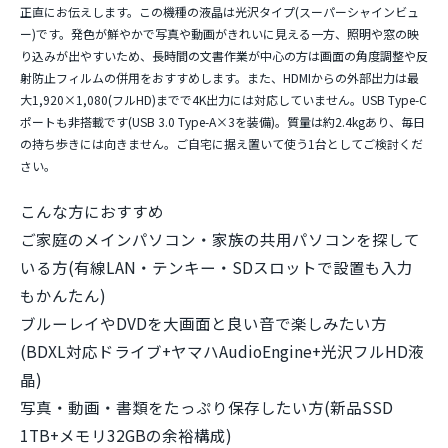
正直にお伝えします。この機種の液晶は光沢タイプ(スーパーシャインビュ
ー)です。発色が鮮やかで写真や動画がきれいに見える一方、照明や窓の映
り込みが出やすいため、長時間の文書作業が中心の方は画面の角度調整や反
射防止フィルムの併用をおすすめします。また、
HDMIからの外部出力は最
大1,920×1,080(フルHD)まで
で4K出力には対応していません。USB Type-C
ポートも非搭載です(USB 3.0 Type-A×3を装備)。質量は約2.4kgあり、毎日
の持ち歩きには向きません。ご自宅に据え置いて使う1台としてご検討くだ
さい。
こんな方におすすめ
ご家庭のメインパソコン・家族の共用パソコンを探して
いる方(有線LAN・テンキー・SDスロットで設置も入力
もかんたん)
ブルーレイやDVDを大画面と良い音で楽しみたい方
(BDXL対応ドライブ+ヤマハAudioEngine+光沢フルHD液
晶)
写真・動画・書類をたっぷり保存したい方(新品SSD
1TB+メモリ32GBの余裕構成)