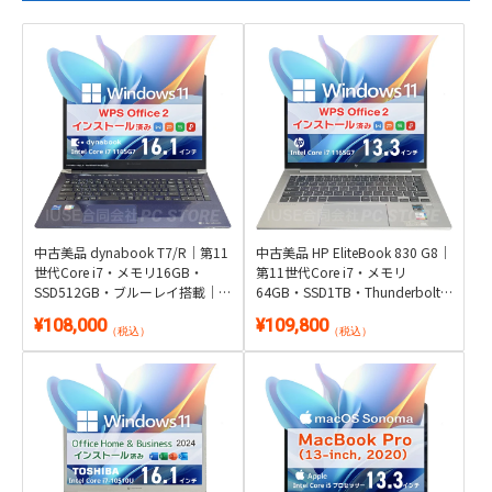
中古美品 dynabook T7/R｜第11
中古美品 HP EliteBook 830 G8｜
世代Core i7・メモリ16GB・
第11世代Core i7・メモリ
SSD512GB・ブルーレイ搭載｜
64GB・SSD1TB・Thunderbolt 4
Windows 11・WPS Office 2付き
対応｜Windows 11・WPS Office
¥108,000
¥109,800
2付き
（税込）
（税込）