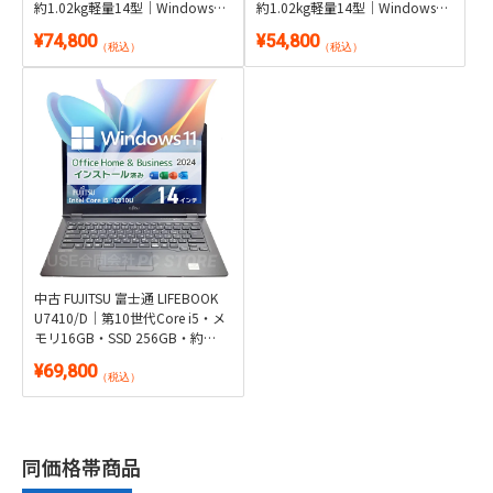
約1.02kg軽量14型｜Windows
約1.02kg軽量14型｜Windows
11・Microsoft Office 2024付き
11・WPS Office 2付き
¥74,800
¥54,800
（税込）
（税込）
中古 FUJITSU 富士通 LIFEBOOK
U7410/D｜第10世代Core i5・メ
モリ16GB・SSD 256GB・約
1.46kg｜Windows 11・
¥69,800
Microsoft Office 2024付き
（税込）
同価格帯商品