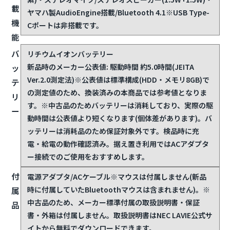
載
ヤマハ製AudioEngine搭載/Bluetooth 4.1
※USB Type-
機
Cポートは非搭載です。
能
バ
リチウムイオンバッテリー
新品時のメーカー公表値: 駆動時間 約5.0時間(JEITA
ッ
Ver.2.0測定法)
※公表値は標準構成(HDD・メモリ8GB)で
テ
の測定値のため、換装済みの本商品では参考値となりま
リ
す。※中古品のためバッテリーは消耗しており、実際の駆
ー
動時間は公表値より短くなります(個体差があります)。バ
ッテリーは消耗品のため保証対象外です。検品時に充
電・給電の動作確認済み。据え置き利用ではACアダプタ
ー接続でのご使用をおすすめします。
付
電源アダプタ/ACケーブル
※マウスは付属しません(新品
時に付属していたBluetoothマウスは含まれません)。※
属
中古品のため、メーカー標準付属の取扱説明書・保証
品
書・外箱は付属しません。取扱説明書はNEC LAVIE公式サ
イトから無料でダウンロードできます。