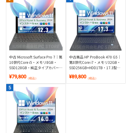
中古 Microsoft Surface Pro 7｜第
中古美品 HP ProBook 470 G5｜
10世代Core i5・メモリ8GB・
第8世代Core i7・メモリ32GB・
SSD128GB・純正タイプカバー
SSD256GB+HDD1TB・17.3型
付き2in1｜Windows 11・
GeForce搭載｜Windows 11・
¥79,800
¥89,800
Microsoft Office 2024付き・タブ
Microsoft Office 2024付き
（税込）
（税込）
レット