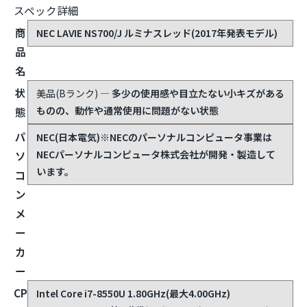
スペック詳細
商
NEC LAVIE NS700/J ルミナスレッド(2017年発表モデル)
品
名
状
美品(Bランク)
— 多少の使用感や目立たない小キズがある
ものの、動作や通常使用に問題がない状態
態
パ
NEC(日本電気)
※NECのパーソナルコンピュータ事業は
NECパーソナルコンピュータ株式会社が開発・製造して
ソ
います。
コ
ン
メ
ー
カ
ー
CP
Intel Core i7-8550U 1.80GHz(最大4.00GHz)