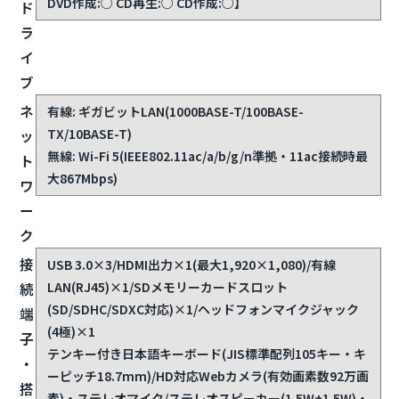
DVD作成:○ CD再生:○ CD作成:○】
ド
ラ
イ
ブ
ネ
有線: ギガビットLAN(1000BASE-T/100BASE-
TX/10BASE-T)
ッ
無線: Wi-Fi 5(IEEE802.11ac/a/b/g/n準拠・11ac接続時最
ト
大867Mbps)
ワ
ー
ク
接
USB 3.0×3/HDMI出力×1(最大1,920×1,080)/有線
LAN(RJ45)×1/SDメモリーカードスロット
続
(SD/SDHC/SDXC対応)×1/ヘッドフォンマイクジャック
端
(4極)×1
子
テンキー付き日本語キーボード(JIS標準配列105キー・キ
・
ーピッチ18.7mm)/HD対応Webカメラ(有効画素数92万画
搭
素)・ステレオマイク/ステレオスピーカー(1.5W+1.5W)・