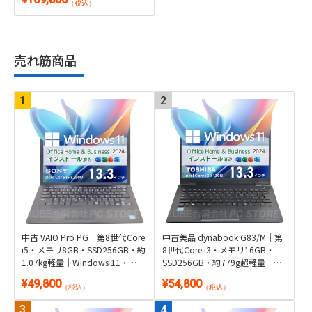
Office 2024付き
（税込）
売れ筋商品
中古 VAIO Pro PG｜第8世代Core
中古美品 dynabook G83/M｜第
i5・メモリ8GB・SSD256GB・約
8世代Core i3・メモリ16GB・
1.07kg軽量｜Windows 11・
SSD256GB・約779g超軽量｜
Microsoft Office 2024付き
Windows 11・Microsoft Office
¥49,800
¥54,800
2024付き
（税込）
（税込）