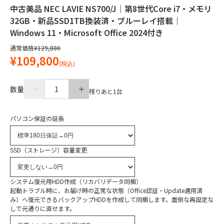
中古美品 NEC LAVIE NS700/J｜第8世代Core i7・メモリ
32GB・新品SSD1TB換装済・ブルーレイ搭載｜
Windows 11・Microsoft Office 2024付き
通常価格
¥129,800
¥109,800
(税込)
数量
1
残りあと
1
台
パソコン保証の延長
SSD（ストレージ）容量変更
システム復元用HDD作成（リカバリデータ同梱）
起動トラブル時に、お届け時の正常な状態（Office認証・Update適用済
み）へ復元できるバックアップHDDを作成して同梱します。面倒な再設定な
しで元通りに直せます。