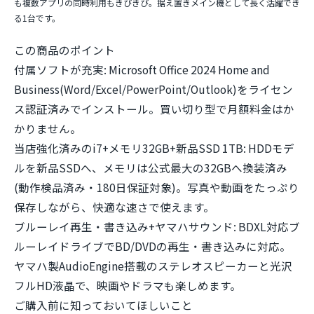
も複数アプリの同時利用もきびきび。据え置きメイン機として長く活躍でき
る1台です。
この商品のポイント
付属ソフトが充実:
Microsoft Office 2024 Home and
Business(Word/Excel/PowerPoint/Outlook)をライセン
ス認証済みでインストール。買い切り型で月額料金はか
かりません。
当店強化済みのi7+メモリ32GB+新品SSD 1TB:
HDDモデ
ルを新品SSDへ、メモリは公式最大の32GBへ換装済み
(動作検品済み・180日保証対象)。写真や動画をたっぷり
保存しながら、快適な速さで使えます。
ブルーレイ再生・書き込み+ヤマハサウンド:
BDXL対応ブ
ルーレイドライブでBD/DVDの再生・書き込みに対応。
ヤマハ製AudioEngine搭載のステレオスピーカーと光沢
フルHD液晶で、映画やドラマも楽しめます。
ご購入前に知っておいてほしいこと