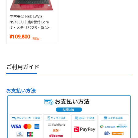
中古美品 NEC LAVIE
NS700/J｜第8世代Core
i7・メモリ32GB・新品
SSD1TB換装済・ブルーレ
¥109,800
イ搭載｜Windows 11・
（税込）
Microsoft Office 2024付き
ご利用ガイド
お支払い方法