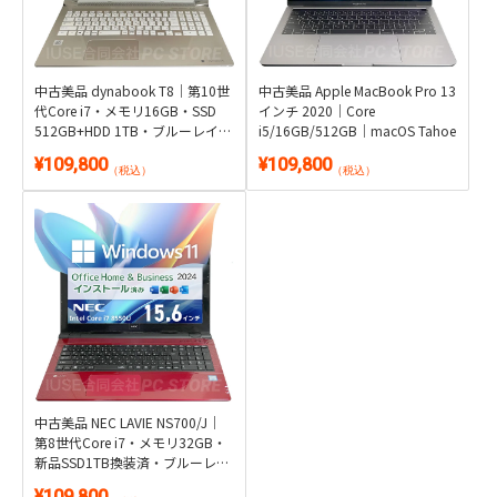
中古美品 dynabook T8｜第10世
中古美品 Apple MacBook Pro 13
代Core i7・メモリ16GB・SSD
インチ 2020｜Core
512GB+HDD 1TB・ブルーレイ搭
i5/16GB/512GB｜macOS Tahoe
載｜Windows 11・Microsoft
¥109,800
¥109,800
Office 2024付き
（税込）
（税込）
中古美品 NEC LAVIE NS700/J｜
第8世代Core i7・メモリ32GB・
新品SSD1TB換装済・ブルーレイ
搭載｜Windows 11・Microsoft
¥109,800