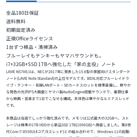
全品180日保証
送料無料
初期設定済み
正規Officeライセンス
1台ずつ検品・清掃済み
ブルーレイもテンキーもヤマハサウンドも。
i7+32GB+SSD 1TBへ強化した「家の主役」ノート
LAVIE NS700/Jは、NECが2017年に発表した15.6型の家庭向けスタンダード
ノート(LAVIE Note Standard)の上位モデルです。
BDXL対応ブルーレイドラ
イブ・テンキー・有線LANポート・SDカードスロット
を標準装備し、鮮やか
な発色の光沢IPS大画面とヤマハ製AudioEngine搭載サウンドで、書類仕事
から映画・音楽まで1台でこなせる構成。本体色は華やかなルミナスレッド
です。
本商品は当店でしっかり強化済みです。メモリは
公式最大の32GB
へ、スト
レージは標準の1TB HDDから
新品SSD 1TB(1000GB)
へ換装しました。第8世
代Core i7-8550U(4コア/8スレッド)との組み合わせで、Windows 11の起動