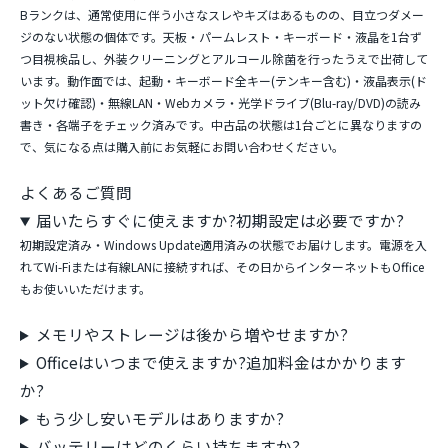
Bランクは、通常使用に伴う小さなスレやキズはあるものの、目立つダメー
ジのない状態の個体です。天板・パームレスト・キーボード・液晶を1台ず
つ目視検品し、外装クリーニングとアルコール除菌を行ったうえで出荷して
います。動作面では、起動・キーボード全キー(テンキー含む)・液晶表示(ド
ット欠け確認)・無線LAN・Webカメラ・光学ドライブ(Blu-ray/DVD)の読み
書き・各端子をチェック済みです。中古品の状態は1台ごとに異なりますの
で、気になる点は購入前にお気軽にお問い合わせください。
よくあるご質問
届いたらすぐに使えますか?初期設定は必要ですか?
初期設定済み・Windows Update適用済みの状態でお届けします。電源を入
れてWi-Fiまたは有線LANに接続すれば、その日からインターネットもOffice
もお使いいただけます。
メモリやストレージは後から増やせますか?
Officeはいつまで使えますか?追加料金はかかります
か?
もう少し安いモデルはありますか?
バッテリーはどのくらい持ちますか?