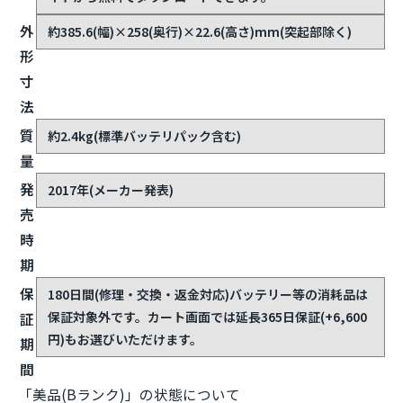
外
約385.6(幅)×258(奥行)×22.6(高さ)mm(突起部除く)
形
寸
法
質
約2.4kg(標準バッテリパック含む)
量
発
2017年(メーカー発表)
売
時
期
保
180日間(修理・交換・返金対応)
バッテリー等の消耗品は
保証対象外です。カート画面では延長365日保証(+6,600
証
円)もお選びいただけます。
期
間
「美品(Bランク)」の状態について