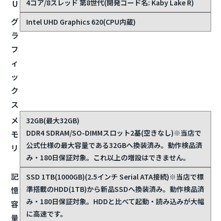
4コア/8スレッド 第8世代(開発コード名: Kaby Lake R)
U
グ
Intel UHD Graphics 620(CPU内蔵)
ラ
フ
ィ
ッ
ク
ス
メ
32GB(最大32GB)
DDR4 SDRAM/SO-DIMMスロット2基(空きなし)
※当店で
モ
公式仕様の最大容量である32GBへ換装済み。動作検品済
リ
み・180日保証対象。これ以上の増設はできません。
記
SSD 1TB(1000GB)(2.5インチ Serial ATA接続)
※当店で標
準搭載のHDD(1TB)から新品SSDへ換装済み。動作検品済
憶
み・180日保証対象。HDDと比べて起動・読み込みが大幅
容
に高速です。
量