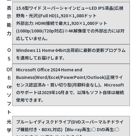
表
15.6型ワイド スーパーシャインビューLED IPS液晶(広視
野角・光沢)(Full HD)1,920×1,080ドット
示
外部出力: HDMI接続で最大1,920×1,080ドット
能
(1080p/1080i/720p対応)
※4K解像度での外部出力には対
力
応していません。
O
Windows 11 Home 64bit
出荷前に最新の更新プログラム
を適用してお届けします。
S
Of
Microsoft Office 2024 Home and
Business(Word/Excel/PowerPoint/Outlook)
正規ライ
fi
センス認証済み・買い切り型(月額料金なし)。Microsoft
ce
のサポートは2029年10月まで、以降もソフト自体は継続
ソ
使用できます。
フ
ト
光
ブルーレイディスクドライブ(DVDスーパーマルチドライ
ブ機能付き・BDXL対応)【Blu-ray再生:○ DVD再生:○
学