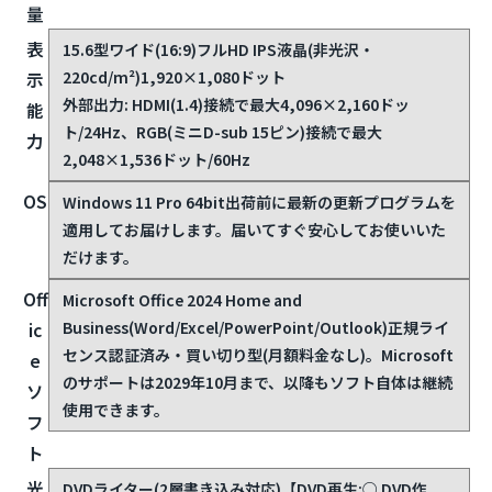
量
表
15.6型ワイド(16:9)フルHD IPS液晶(非光沢・
220cd/m²)1,920×1,080ドット
示
外部出力: HDMI(1.4)接続で最大4,096×2,160ドッ
能
ト/24Hz、RGB(ミニD-sub 15ピン)接続で最大
力
2,048×1,536ドット/60Hz
OS
Windows 11 Pro 64bit
出荷前に最新の更新プログラムを
適用してお届けします。届いてすぐ安心してお使いいた
だけます。
Off
Microsoft Office 2024 Home and
Business(Word/Excel/PowerPoint/Outlook)
正規ライ
ic
センス認証済み・買い切り型(月額料金なし)。Microsoft
e
のサポートは2029年10月まで、以降もソフト自体は継続
ソ
使用できます。
フ
ト
光
DVDライター(2層書き込み対応)【DVD再生:○ DVD作