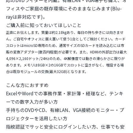
応のDVDライターを内蔵。有線LAN・VGA端子も備え、オ
フィスやご家庭の既存環境にそのままなじみます(Blu-
rayは非対応です)。
ご購入前に知っておいてほしいこと
正直にお伝えします。質量は約2.18kgあり、毎日の持ち歩きには向きませ
ん。ご自宅やオフィスに据え置いて使う1台としてご検討ください。カード
スロットは
microSD専用
のため、通常サイズのSDカードを読み込むには市
販の変換アダプター(数百円程度)が必要です。また、HDMIの外部出力は最大
4,096×2,160ドット/24Hzのため、4K解像度では動きの滑らかさに限りが
あります。メモリは8GB×2の16GBでスロットに空きがなく、増設する場
合は既存モジュールの交換(最大32GB)となります。
こんな方におすすめ
ExcelやWordでの事務作業・家計簿・経理など、テンキ
ーでの数字入力が多い方
手持ちのDVDやCD、有線LAN、VGA接続のモニター・プ
ロジェクターを活用したい方
指紋認証でサッと安全にログインしたい方、仕事でも安