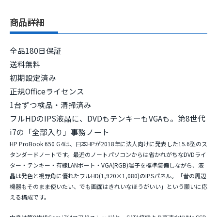
商品詳細
全品180日保証
送料無料
初期設定済み
正規Officeライセンス
1台ずつ検品・清掃済み
フルHDのIPS液晶に、DVDもテンキーもVGAも。第8世代
i7の「全部入り」事務ノート
HP ProBook 650 G4は、日本HPが2018年に法人向けに発表した15.6型のス
タンダードノートです。最近のノートパソコンからは省かれがちな
DVDライ
ター・テンキー・有線LANポート・VGA(RGB)端子
を標準装備しながら、液
晶は発色と視野角に優れた
フルHD(1,920×1,080)のIPSパネル
。「昔の周辺
機器もそのまま使いたい、でも画面はきれいなほうがいい」という願いに応
える構成です。