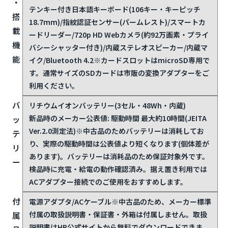
・
テンキー付き日本語キーボード(106キー・キーピッチ
搭
18.7mm)/指紋認証センサー(パームレスト)/スマートカ
載
ードリーダー/720p HD Webカメラ(約92万画素・プライ
機
バシーシャッター付き)/内蔵ステレオスピーカー/内蔵マ
能
イク/Bluetooth 4.2
※カードスロットはmicroSD専用で
す。通常サイズのSDカードは市販の変換アダプターをご
利用ください。
バ
リチウムイオンバッテリー(3セル・48Wh・内蔵)
新品時のメーカー公表値: 駆動時間 最大約10時間(JEITA
ッ
Ver.2.0測定法)
※中古品のためバッテリーは消耗してお
テ
り、実際の駆動時間は公表値より短くなります(個体差が
リ
あります)。バッテリーは消耗品のため保証対象外です。
ー
検品時に充電・給電の動作確認済み。据え置き利用では
ACアダプター接続でのご使用をおすすめします。
付
電源アダプタ/ACケーブル
※中古品のため、メーカー標準
付属の取扱説明書・保証書・外箱は付属しません。取扱
属
説明書はHP公式サイトから無料でダウンロードできま