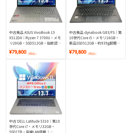
中古美品 ASUS VivoBook 15
中古美品 dynabook G83/FS｜第
X512DA｜Ryzen 7 3700U・メモ
10世代Core i5・メモリ16GB・
リ20GB・SSD512GB・指紋認
新品SSD512GB・約939g超軽量
証・テンキー搭載｜Windows
フルHD 13.3型｜Windows 11・
¥79,800
¥79,800
11・WPS Office 2付き
Microsoft Office 2024付き
（税込）
（税込）
中古 DELL Latitude 5310｜第10
世代Core i7・メモリ32GB・
SSD1TB・有線LAN搭載｜