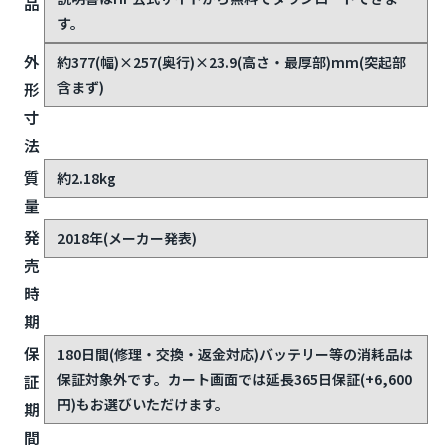
品
す。
外
約377(幅)×257(奥行)×23.9(高さ・最厚部)mm(突起部
含まず)
形
寸
法
質
約2.18kg
量
発
2018年(メーカー発表)
売
時
期
保
180日間(修理・交換・返金対応)
バッテリー等の消耗品は
保証対象外です。カート画面では延長365日保証(+6,600
証
円)もお選びいただけます。
期
間