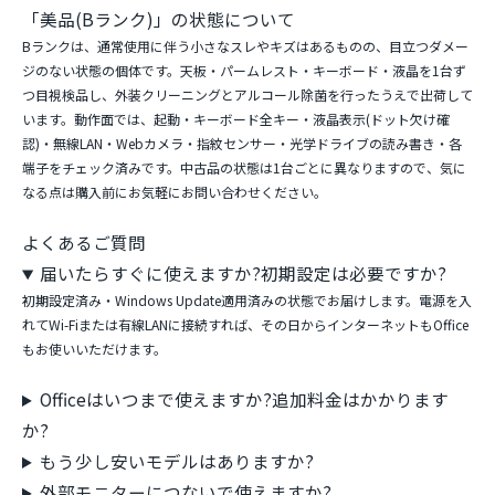
「美品(Bランク)」の状態について
Bランクは、通常使用に伴う小さなスレやキズはあるものの、目立つダメー
ジのない状態の個体です。天板・パームレスト・キーボード・液晶を1台ず
つ目視検品し、外装クリーニングとアルコール除菌を行ったうえで出荷して
います。動作面では、起動・キーボード全キー・液晶表示(ドット欠け確
認)・無線LAN・Webカメラ・指紋センサー・光学ドライブの読み書き・各
端子をチェック済みです。中古品の状態は1台ごとに異なりますので、気に
なる点は購入前にお気軽にお問い合わせください。
よくあるご質問
届いたらすぐに使えますか?初期設定は必要ですか?
初期設定済み・Windows Update適用済みの状態でお届けします。電源を入
れてWi-Fiまたは有線LANに接続すれば、その日からインターネットもOffice
もお使いいただけます。
Officeはいつまで使えますか?追加料金はかかります
か?
もう少し安いモデルはありますか?
外部モニターにつないで使えますか?