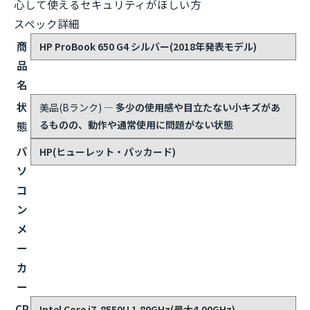
心して使えるセキュリティがほしい方
スペック詳細
商
HP ProBook 650 G4 シルバー(2018年発表モデル)
品
名
状
美品(Bランク)
— 多少の使用感や目立たない小キズがあ
るものの、動作や通常使用に問題がない状態
態
パ
HP(ヒューレット・パッカード)
ソ
コ
ン
メ
ー
カ
ー
CP
Intel Core i7-8550U 1.80GHz(最大4.00GHz)