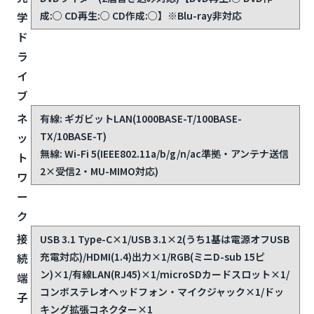
成:○ CD再生:○ CD作成:○】※Blu-ray非対応
学
ド
ラ
イ
ブ
ネ
有線: ギガビットLAN(1000BASE-T/100BASE-
TX/10BASE-T)
ッ
無線: Wi-Fi 5(IEEE802.11a/b/g/n/ac準拠・アンテナ送信
ト
2×受信2・MU-MIMO対応)
ワ
ー
ク
接
USB 3.1 Type-C×1/USB 3.1×2(うち1基は電源オフUSB
充電対応)/HDMI(1.4)出力×1/RGB(ミニD-sub 15ピ
続
ン)×1/有線LAN(RJ45)×1/microSDカードスロット×1/
端
コンボステレオヘッドフォン・マイクジャック×1/ドッ
子
キング拡張コネクター×1