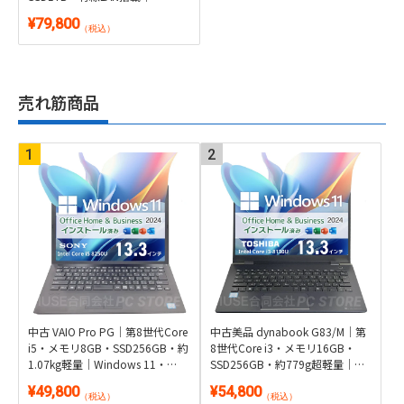
Windows 11・WPS Office 2付き
¥79,800
（税込）
売れ筋商品
中古 VAIO Pro PG｜第8世代Core
中古美品 dynabook G83/M｜第
i5・メモリ8GB・SSD256GB・約
8世代Core i3・メモリ16GB・
1.07kg軽量｜Windows 11・
SSD256GB・約779g超軽量｜
Microsoft Office 2024付き
Windows 11・Microsoft Office
¥49,800
¥54,800
2024付き
（税込）
（税込）