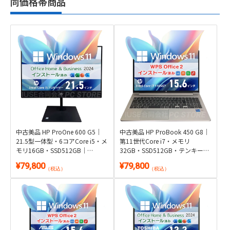
同価格帯商品
中古美品 HP ProOne 600 G5｜
中古美品 HP ProBook 450 G8｜
21.5型一体型・6コアCore i5・メ
第11世代Core i7・メモリ
モリ16GB・SSD512GB｜
32GB・SSD512GB・テンキー搭
Windows 11・Microsoft Office
載｜Windows 11・WPS Office 2
¥79,800
¥79,800
2024付き
付き
（税込）
（税込）