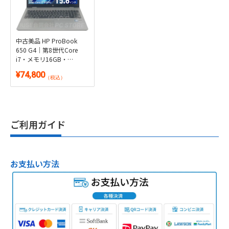
中古美品 HP ProBook
650 G4｜第8世代Core
i7・メモリ16GB・
SSD512GB・DVD・テンキ
¥74,800
ー搭載｜Windows 11・
（税込）
Microsoft Office 2024付き
ご利用ガイド
お支払い方法