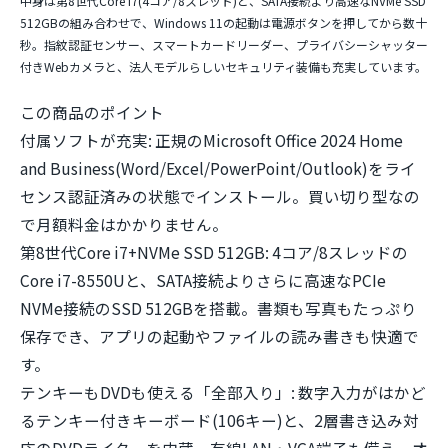
中身は第8世代Core i7(4コア/8スレッド)と、SATA接続より高速なNVMe SSD
512GBの組み合わせで、Windows 11の起動は電源ボタンを押してから数十
秒。指紋認証センサー、スマートカードリーダー、プライバシーシャッター
付きWebカメラと、法人モデルらしいセキュリティ装備も充実しています。
この商品のポイント
付属ソフトが充実:
正規のMicrosoft Office 2024 Home
and Business(Word/Excel/PowerPoint/Outlook)をライ
センス認証済みの状態でインストール。買い切り型なの
で月額料金はかかりません。
第8世代Core i7+NVMe SSD 512GB:
4コア/8スレッドの
Core i7-8550Uと、SATA接続よりさらに高速なPCIe
NVMe接続のSSD 512GBを搭載。書類も写真もたっぷり
保存でき、アプリの起動やファイルの読み書きも快適で
す。
テンキーもDVDも使える「全部入り」:
数字入力がはかど
るテンキー付きキーボード(106キー)と、2層書き込み対