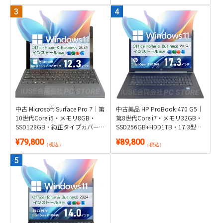
中古 Microsoft Surface Pro 7｜第
中古美品 HP ProBook 470 G5｜
10世代Core i5・メモリ8GB・
第8世代Core i7・メモリ32GB・
SSD128GB・純正タイプカバー
SSD256GB+HDD1TB・17.3型
付き2in1｜Windows 11・
GeForce搭載｜Windows 11・
¥79,800
¥89,800
Microsoft Office 2024付き・タブ
Microsoft Office 2024付き
（税込）
（税込）
レット