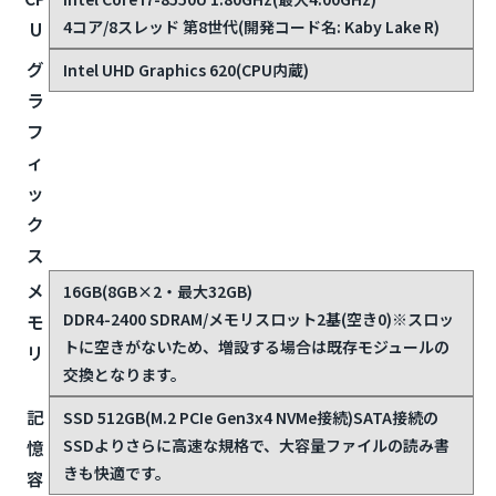
4コア/8スレッド 第8世代(開発コード名: Kaby Lake R)
U
グ
Intel UHD Graphics 620(CPU内蔵)
ラ
フ
ィ
ッ
ク
ス
メ
16GB(8GB×2・最大32GB)
DDR4-2400 SDRAM/メモリスロット2基(空き0)
※スロッ
モ
トに空きがないため、増設する場合は既存モジュールの
リ
交換となります。
記
SSD 512GB(M.2 PCIe Gen3x4 NVMe接続)
SATA接続の
SSDよりさらに高速な規格で、大容量ファイルの読み書
憶
きも快適です。
容