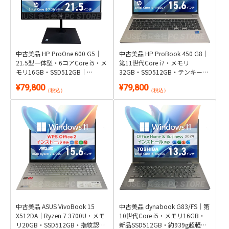
中古美品 HP ProOne 600 G5｜
中古美品 HP ProBook 450 G8｜
21.5型一体型・6コアCore i5・メ
第11世代Core i7・メモリ
モリ16GB・SSD512GB｜
32GB・SSD512GB・テンキー搭
Windows 11・Microsoft Office
載｜Windows 11・WPS Office 2
¥79,800
¥79,800
2024付き
付き
（税込）
（税込）
中古美品 ASUS VivoBook 15
中古美品 dynabook G83/FS｜第
X512DA｜Ryzen 7 3700U・メモ
10世代Core i5・メモリ16GB・
リ20GB・SSD512GB・指紋認
新品SSD512GB・約939g超軽量