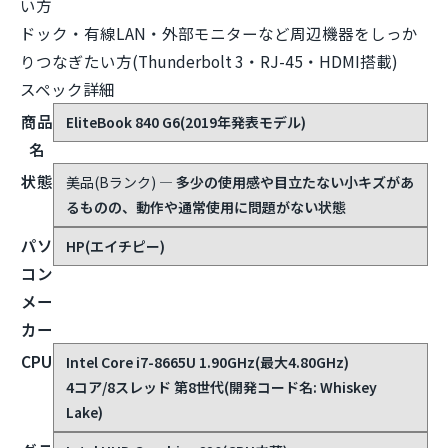
い方
ドック・有線LAN・外部モニターなど周辺機器をしっか
りつなぎたい方(Thunderbolt 3・RJ-45・HDMI搭載)
スペック詳細
商品
EliteBook 840 G6(2019年発表モデル)
名
状態
美品(Bランク)
— 多少の使用感や目立たない小キズがあ
るものの、動作や通常使用に問題がない状態
パソ
HP(エイチピー)
コン
メー
カー
CPU
Intel Core i7-8665U 1.90GHz(最大4.80GHz)
4コア/8スレッド 第8世代(開発コード名: Whiskey
Lake)