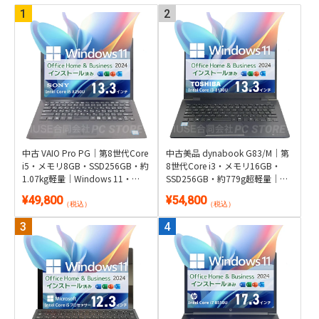
中古 VAIO Pro PG｜第8世代Core
中古美品 dynabook G83/M｜第
i5・メモリ8GB・SSD256GB・約
8世代Core i3・メモリ16GB・
1.07kg軽量｜Windows 11・
SSD256GB・約779g超軽量｜
Microsoft Office 2024付き
Windows 11・Microsoft Office
¥49,800
¥54,800
2024付き
（税込）
（税込）