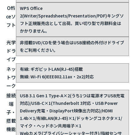
Offi
WPS Office
2(Writer/Spreadsheets/Presentation/PDF)
キングソ
ceソ
フト正規販売店として出荷。買い切り型で月額料金は
フト
かかりません。
光学
非搭載
DVD/CDを使う場合はUSB接続の外付けドライブ
をご利用ください。
ドラ
イブ
ネッ
有線: ギガビットLAN(RJ-45)搭載
無線: Wi-Fi 6(IEEE802.11ax・2x2)対応
トワ
ーク
接続
USB 3.1 Gen 1 Type-A×2(うち1つは電源オフUSB充電
対応)/USB-C×1(Thunderbolt 3対応・USB Power
端
Delivery充電・DisplayPort映像出力対応)/HDMI
子・
1.4b×1/有線LAN(RJ-45)×1/ドッキングコネクタ×1/
搭載
マイク・ヘッドホン共用端子×1
機能
Webカメラ(プライバシーシャッター付き)/指紋センサ