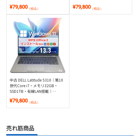
証・テンキー搭載｜Windows
フルHD 13.3型｜Windows 11・
¥79,800
¥79,800
11・WPS Office 2付き
Microsoft Office 2024付き
（税込）
（税込）
中古 DELL Latitude 5310｜第10
世代Core i7・メモリ32GB・
SSD1TB・有線LAN搭載｜
Windows 11・WPS Office 2付き
¥79,800
（税込）
売れ筋商品