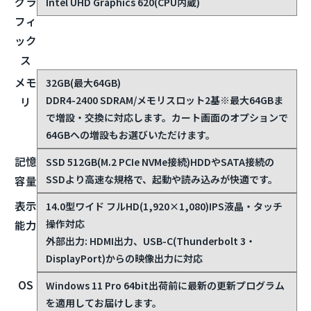
グラ
Intel UHD Graphics 620(CPU内蔵)
フィ
ック
ス
メモ
32GB(最大64GB)
DDR4-2400 SDRAM/メモリスロット2基
※最大64GBま
リ
で増設・交換に対応します。カート画面のオプションで
64GBへの増設もお選びいただけます。
記憶
SSD 512GB(M.2 PCIe NVMe接続)
HDDやSATA接続の
SSDより高速な規格で、起動や読み込みが快適です。
容量
表示
14.0型ワイド フルHD(1,920×1,080)IPS液晶・タッチ
操作対応
能力
外部出力: HDMI出力、USB-C(Thunderbolt 3・
DisplayPort)からの映像出力に対応
OS
Windows 11 Pro 64bit
出荷前に最新の更新プログラム
を適用してお届けします。