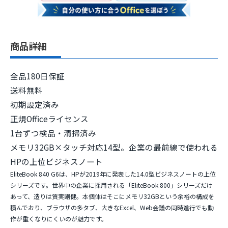
商品詳細
全品180日保証
送料無料
初期設定済み
正規Officeライセンス
1台ずつ検品・清掃済み
メモリ32GB×タッチ対応14型。企業の最前線で使われる
HPの上位ビジネスノート
EliteBook 840 G6は、HPが2019年に発表した14.0型ビジネスノートの上位
シリーズです。世界中の企業に採用される「EliteBook 800」シリーズだけ
あって、造りは質実剛健。本個体はそこに
メモリ32GB
という余裕の構成を
積んでおり、ブラウザの多タブ、大きなExcel、Web会議の同時進行でも動
作が重くなりにくいのが魅力です。