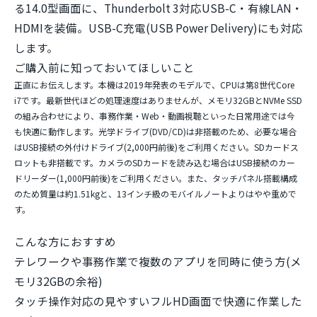
る14.0型画面に、Thunderbolt 3対応USB-C・有線LAN・
HDMIを装備。USB-C充電(USB Power Delivery)にも対応
します。
ご購入前に知っておいてほしいこと
正直にお伝えします。本機は2019年発表のモデルで、CPUは第8世代Core
i7です。最新世代ほどの処理速度はありませんが、メモリ32GBとNVMe SSD
の組み合わせにより、事務作業・Web・動画視聴といった日常用途では今
も快適に動作します。光学ドライブ(DVD/CD)は非搭載のため、必要な場合
はUSB接続の外付けドライブ(2,000円前後)をご利用ください。SDカードス
ロットも非搭載です。カメラのSDカードを読み込む場合はUSB接続のカー
ドリーダー(1,000円前後)をご利用ください。また、タッチパネル搭載構成
のため質量は約1.51kgと、13インチ級のモバイルノートよりはやや重めで
す。
こんな方におすすめ
テレワークや事務作業で複数のアプリを同時に使う方(メ
モリ32GBの余裕)
タッチ操作対応の見やすいフルHD画面で快適に作業した