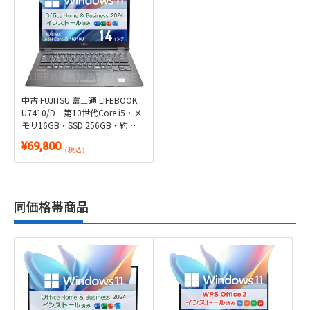
中古 FUJITSU 富士通 LIFEBOOK
U7410/D｜第10世代Core i5・メ
モリ16GB・SSD 256GB・約
1.46kg｜Windows 11・
¥69,800
Microsoft Office 2024付き
（税込）
同価格帯商品