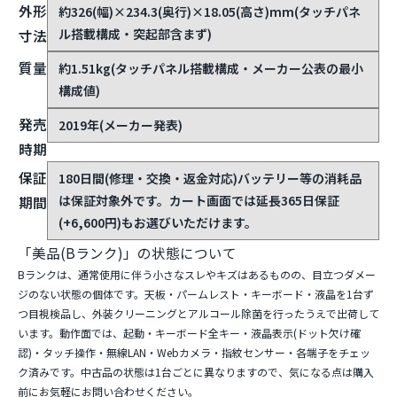
外形
約326(幅)×234.3(奥行)×18.05(高さ)mm(タッチパネ
ル搭載構成・突起部含まず)
寸法
質量
約1.51kg(タッチパネル搭載構成・メーカー公表の最小
構成値)
発売
2019年(メーカー発表)
時期
保証
180日間(修理・交換・返金対応)
バッテリー等の消耗品
は保証対象外です。カート画面では延長365日保証
期間
(+6,600円)もお選びいただけます。
「美品(Bランク)」の状態について
Bランクは、通常使用に伴う小さなスレやキズはあるものの、目立つダメー
ジのない状態の個体です。天板・パームレスト・キーボード・液晶を1台ず
つ目視検品し、外装クリーニングとアルコール除菌を行ったうえで出荷して
います。動作面では、起動・キーボード全キー・液晶表示(ドット欠け確
認)・タッチ操作・無線LAN・Webカメラ・指紋センサー・各端子をチェッ
ク済みです。中古品の状態は1台ごとに異なりますので、気になる点は購入
前にお気軽にお問い合わせください。