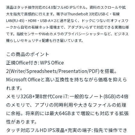
液晶は
タッチ操作対応の14.0型フルHD IPSパネル
。資料のスクロールや拡
大を指先で直感的に行えます。端子は
Thunderbolt 3対応USB-C・有線
LAN(RJ-45)・HDMI・USB-A×2
と過不足なく、ドックにつないだオフィスワ
ークから自宅の有線ネット環境まで、アダプタいらずで対応できる実務仕様
です。指紋センサーやWebカメラのプライバシーシャッターなど、ビジネス
機らしいセキュリティ配慮も行き届いています。
この商品のポイント
正規Office付き:
WPS Office
2(Writer/Spreadsheets/Presentation/PDF)を搭載。
Microsoft Officeと高い互換性を持ちながら価格を抑えら
れます。
メモリ32GB+第8世代Core i7:
一般的なノート(8GB)の4倍
のメモリで、アプリの同時利用や大きなファイルの処理
に余裕。将来的には最大64GBまで増設にも対応する拡張
性があります。
タッチ対応フルHD IPS液晶+充実の端子:
指先で操作でき