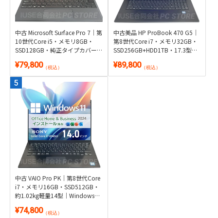
中古 Microsoft Surface Pro 7｜第
中古美品 HP ProBook 470 G5｜
10世代Core i5・メモリ8GB・
第8世代Core i7・メモリ32GB・
SSD128GB・純正タイプカバー
SSD256GB+HDD1TB・17.3型
付き2in1｜Windows 11・
GeForce搭載｜Windows 11・
¥79,800
¥89,800
Microsoft Office 2024付き・タブ
Microsoft Office 2024付き
（税込）
（税込）
レット
中古 VAIO Pro PK｜第8世代Core
i7・メモリ16GB・SSD512GB・
約1.02kg軽量14型｜Windows
11・Microsoft Office 2024付き
¥74,800
（税込）