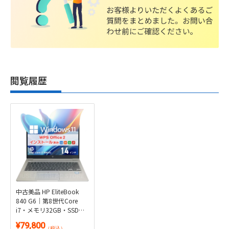
閲覧履歴
中古美品 HP EliteBook
840 G6｜第8世代Core
i7・メモリ32GB・SSD
512GB・タッチ対応14型
¥79,800
｜Windows 11・WPS
（税込）