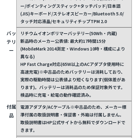
ー/ポインティングスティック+タッチパッド/日本語
(JIS)キーボード/ステレオスピーカー/Bluetooth 5.0/
タッチ対応液晶/セキュリティチップTPM 2.0
バッ
リチウムイオンポリマーバッテリー(50Wh・内蔵)
新品時のメーカー公表値: 最大約17時間15分
テリ
(MobileMark 2014測定・Windows 10時・構成により
ー
異なる)
HP Fast Charge対応(65W以上のACアダプタ使用時に
高速充電)
※中古品のためバッテリーは消耗しており、
実際の駆動時間は公表値より短くなります(個体差があ
ります)。バッテリーは消耗品のため保証対象外です。
検品時に充電・給電の動作確認済み。
付属
電源アダプタ/ACケーブル
※中古品のため、メーカー標
準付属の取扱説明書・保証書・外箱は付属しません。
品
取扱説明書はHP公式サイトから無料でダウンロードで
きます。