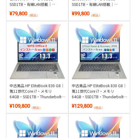
SSD1TB・有線LAN搭載｜
SSD1TB・有線LAN搭載｜
Windows 11・WPS Office 2付き
Windows 11・Microsoft Office
¥79,800
¥99,800
2024付き
（税込）
（税込）
中古美品 HP EliteBook 830 G8｜
中古美品 HP EliteBook 830 G8｜
第11世代Core i7・メモリ
第11世代Core i7・メモリ
64GB・SSD1TB・Thunderbolt 4
64GB・SSD1TB・Thunderbolt 4
対応｜Windows 11・WPS Office
対応｜Windows 11・Microsoft
¥109,800
¥129,800
2付き
Office 2024付き
（税込）
（税込）