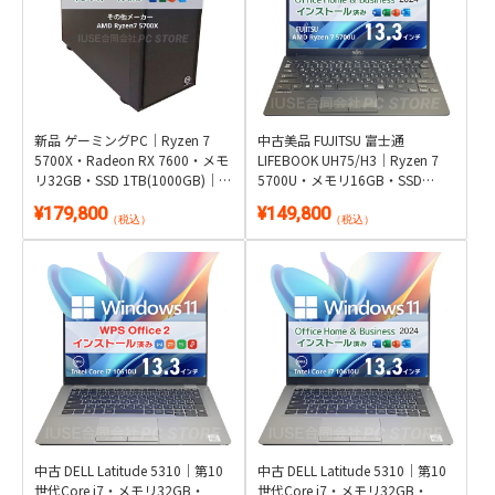
新品 ゲーミングPC｜Ryzen 7
中古美品 FUJITSU 富士通
5700X・Radeon RX 7600・メモ
LIFEBOOK UH75/H3｜Ryzen 7
リ32GB・SSD 1TB(1000GB)｜
5700U・メモリ16GB・SSD
Windows 11・Microsoft Office
1TB・約857g超軽量｜Windows
¥179,800
¥149,800
2024付き
11・Microsoft Office 2024付き
（税込）
（税込）
中古 DELL Latitude 5310｜第10
中古 DELL Latitude 5310｜第10
世代Core i7・メモリ32GB・
世代Core i7・メモリ32GB・