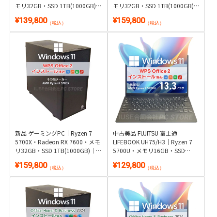
モリ32GB・SSD 1TB(1000GB)｜
モリ32GB・SSD 1TB(1000GB)｜
Windows 11・WPS Office 2付き
Windows 11・Microsoft Office
¥139,800
¥159,800
2024付き
（税込）
（税込）
新品 ゲーミングPC｜Ryzen 7
中古美品 FUJITSU 富士通
5700X・Radeon RX 7600・メモ
LIFEBOOK UH75/H3｜Ryzen 7
リ32GB・SSD 1TB(1000GB)｜
5700U・メモリ16GB・SSD
Windows 11・WPS Office 2付き
1TB・約857g超軽量｜Windows
¥159,800
¥129,800
11・WPS Office 2付き
（税込）
（税込）