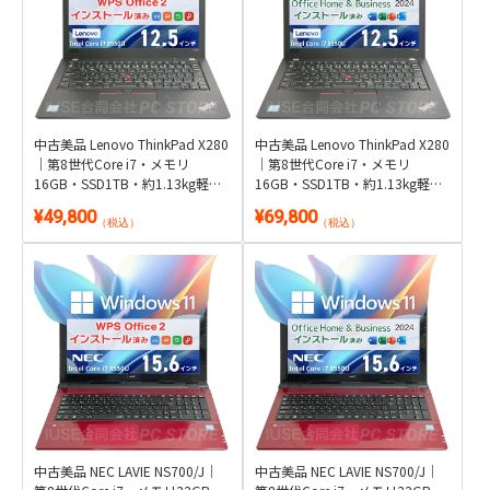
中古美品 Lenovo ThinkPad X280
中古美品 Lenovo ThinkPad X280
｜第8世代Core i7・メモリ
｜第8世代Core i7・メモリ
16GB・SSD1TB・約1.13kg軽量
16GB・SSD1TB・約1.13kg軽量
モバイル｜Windows 11 Pro・
モバイル｜Windows 11 Pro・
¥49,800
¥69,800
WPS Office 2付き
Microsoft Office 2024付き
（税込）
（税込）
中古美品 NEC LAVIE NS700/J｜
中古美品 NEC LAVIE NS700/J｜