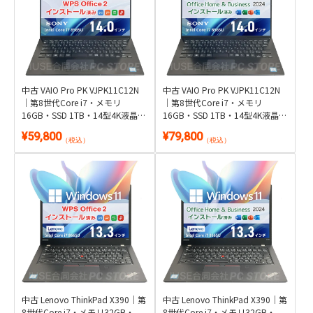
中古 VAIO Pro PK VJPK11C12N
中古 VAIO Pro PK VJPK11C12N
｜第8世代Core i7・メモリ
｜第8世代Core i7・メモリ
16GB・SSD 1TB・14型4K液晶・
16GB・SSD 1TB・14型4K液晶・
LTE対応｜Windows 11・WPS
LTE対応｜Windows 11・
¥59,800
¥79,800
Office 2付き
Microsoft Office 2024付き
（税込）
（税込）
中古 Lenovo ThinkPad X390｜第
中古 Lenovo ThinkPad X390｜第
8世代Core i7・メモリ32GB・
8世代Core i7・メモリ32GB・