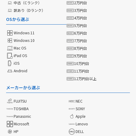
中古（Cランク）
2万円台
訳あり（Dランク）
3万円台
4万円台
OSから選ぶ
5万円台
Windows 11
6万円台
Windows 10
7万円台
Mac OS
8万円台
iPad OS
9万円台
iOS
10万円台
Android
11万円台
12万円台以上
メーカーから選ぶ
FUJITSU
NEC
TOSHIBA
SONY
Panasonic
Apple
Microsoft
Lenovo
HP
DELL