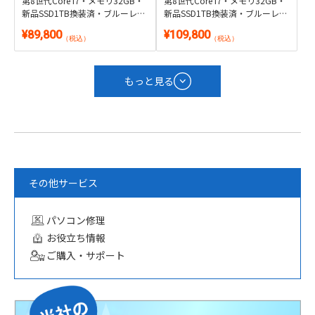
第8世代Core i7・メモリ32GB・
第8世代Core i7・メモリ32GB・
新品SSD1TB換装済・ブルーレイ
新品SSD1TB換装済・ブルーレイ
搭載｜Windows 11・WPS Office
搭載｜Windows 11・Microsoft
¥89,800
¥109,800
2付き
Office 2024付き
（税込）
（税込）
もっと見る
その他サービス
パソコン修理
お役立ち情報
ご購入・サポート