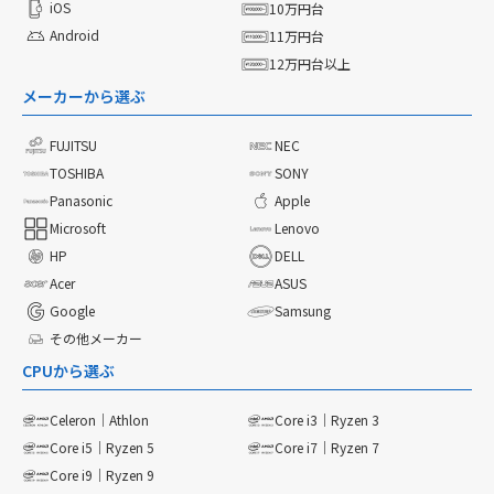
iOS
10万円台
Android
11万円台
12万円台以上
メーカーから選ぶ
FUJITSU
NEC
TOSHIBA
SONY
Panasonic
Apple
Microsoft
Lenovo
HP
DELL
Acer
ASUS
Google
Samsung
その他メーカー
CPUから選ぶ
Celeron｜Athlon
Core i3｜Ryzen 3
Core i5｜Ryzen 5
Core i7｜Ryzen 7
Core i9｜Ryzen 9