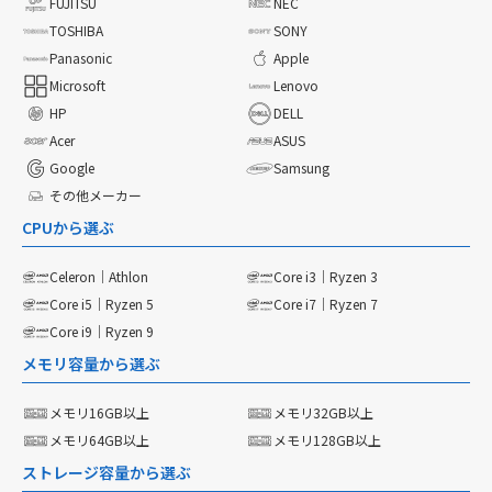
FUJITSU
NEC
TOSHIBA
SONY
Panasonic
Apple
Microsoft
Lenovo
HP
DELL
Acer
ASUS
Google
Samsung
その他メーカー
CPUから選ぶ
Celeron｜Athlon
Core i3｜Ryzen 3
Core i5｜Ryzen 5
Core i7｜Ryzen 7
Core i9｜Ryzen 9
メモリ容量から選ぶ
メモリ16GB以上
メモリ32GB以上
メモリ64GB以上
メモリ128GB以上
ストレージ容量から選ぶ