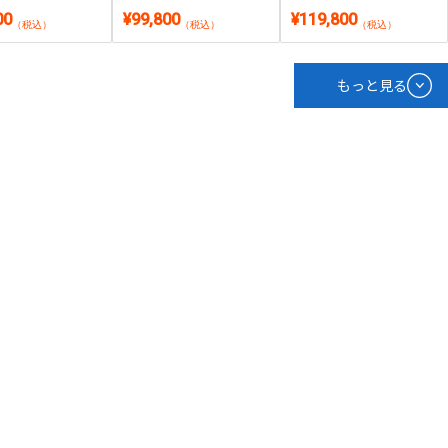
56GB・DVD・テンキ
SSD512GB・指紋認証・テ
SSD512GB・15.6型有機EL
00
¥99,800
¥119,800
.6型｜Windows
ンキー搭載｜Windows
｜Windows 11・Microsoft
（税込）
（税込）
（税込）
osoft Office 2024
11・Microsoft Office 2024
Office 2024付き
付き
もっと見る