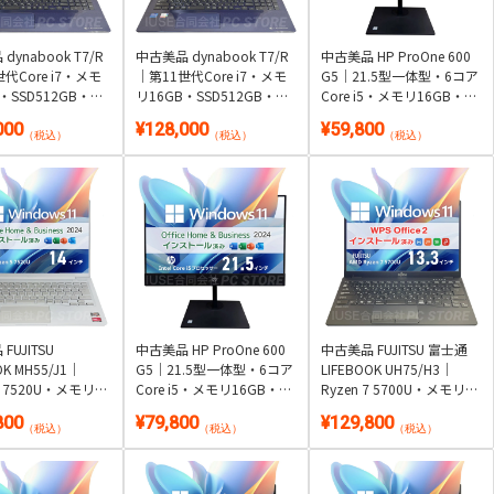
dynabook T7/R
中古美品 dynabook T7/R
中古美品 HP ProOne 600
代Core i7・メモ
｜第11世代Core i7・メモ
G5｜21.5型一体型・6コア
・SSD512GB・ブ
リ16GB・SSD512GB・ブ
Core i5・メモリ16GB・
搭載｜Windows
ルーレイ搭載｜Windows
SSD512GB｜Windows
000
¥128,000
¥59,800
 Office 2付き
11・Microsoft Office 2024
11・WPS Office 2付き
（税込）
（税込）
（税込）
付き
FUJITSU
中古美品 HP ProOne 600
中古美品 FUJITSU 富士通
OK MH55/J1｜
G5｜21.5型一体型・6コア
LIFEBOOK UH75/H3｜
 5 7520U・メモリ
Core i5・メモリ16GB・
Ryzen 7 5700U・メモリ
SSD256GB・約
SSD512GB｜Windows
16GB・SSD 1TB・約857g
800
¥79,800
¥129,800
g軽量・顔認証｜
11・Microsoft Office 2024
超軽量｜Windows 11・
（税込）
（税込）
（税込）
s 11・Microsoft
付き
WPS Office 2付き
 2024付き