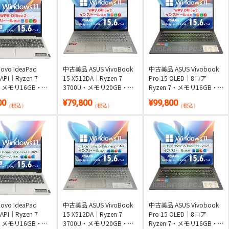
ovo IdeaPad
中古美品 ASUS VivoBook
中古美品 ASUS Vivobook
5API｜Ryzen 7
15 X512DA｜Ryzen 7
Pro 15 OLED｜8コア
U・メモリ16GB・
3700U・メモリ20GB・
Ryzen 7・メモリ16GB・
56GB・DVD・テンキ
SSD512GB・指紋認証・テ
SSD512GB・15.6型有機EL
00
¥79,800
¥99,800
.6型｜Windows
ンキー搭載｜Windows
｜Windows 11・WPS
（税込）
（税込）
（税込）
 Office 2付き
11・WPS Office 2付き
Office 2付き
ovo IdeaPad
中古美品 ASUS VivoBook
中古美品 ASUS Vivobook
5API｜Ryzen 7
15 X512DA｜Ryzen 7
Pro 15 OLED｜8コア
U・メモリ16GB・
3700U・メモリ20GB・
Ryzen 7・メモリ16GB・