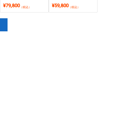
SSD512GB・約939g超軽
約1.46kg軽量モバイル｜
¥79,800
¥59,800
量フルHD 13.3型｜
Windows 11・Microsoft
（税込）
（税込）
Windows 11・Microsoft
Office 2024付き
Office 2024付き