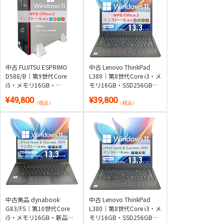
中古 FUJITSU ESPRIMO
中古 Lenovo ThinkPad
D588/B｜第9世代Core
L380｜第8世代Core i3・メ
i5・メモリ16GB・
モリ16GB・SSD256GB・
SSD256GB+HDD1TB・
約1.46kg軽量モバイル｜
¥49,800
¥39,800
DVDマルチ｜Windows
Windows 11・WPS Office
（税込）
（税込）
11・WPS Office 2付き
2付き
中古美品 dynabook
中古 Lenovo ThinkPad
G83/FS｜第10世代Core
L380｜第8世代Core i3・メ
i5・メモリ16GB・新品
モリ16GB・SSD256GB・