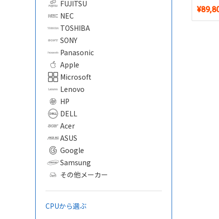
FUJITSU
SSD 2
¥89,8
ー付き15
NEC
11・Micr
TOSHIBA
付き
SONY
Panasonic
Apple
Microsoft
Lenovo
HP
DELL
Acer
ASUS
Google
Samsung
その他メーカー
CPUから選ぶ