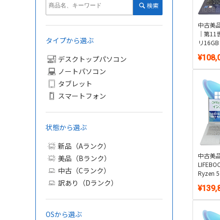
検索
中古美品 
｜第11世
タイプから選ぶ
リ16GB
ルーレイ
¥108,
デスクトップパソコン
11・WPS
ノートパソコン
タブレット
スマートフォン
状態から選ぶ
新品（Aランク）
中古美品 
美品（Bランク）
LIFEBO
中古（Cランク）
Ryzen
訳あり（Dランク）
16GB・
¥139,
1.3k
Window
Office
OSから選ぶ