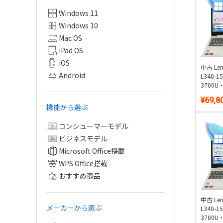
Windows 11
Windows 10
Mac OS
iPad OS
iOS
中古 Len
Android
L340-1
3700
SSD 2
¥69,8
ー付き15
機能から選ぶ
11・WPS
コンシューマーモデル
ビジネスモデル
Microsoft Office搭載
WPS Office搭載
おすすめ商品
中古 Len
メーカーから選ぶ
L340-1
3700