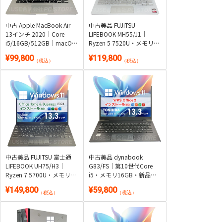
中古 Apple MacBook Air
中古美品 FUJITSU
13インチ 2020｜Core
LIFEBOOK MH55/J1｜
i5/16GB/512GB｜macOS
Ryzen 5 7520U・メモリ
Sequoia
16GB・SSD256GB・約
¥99,800
¥119,800
1.3kg軽量・顔認証｜
（税込）
（税込）
Windows 11・WPS Office
2付き
中古美品 FUJITSU 富士通
中古美品 dynabook
LIFEBOOK UH75/H3｜
G83/FS｜第10世代Core
Ryzen 7 5700U・メモリ
i5・メモリ16GB・新品
16GB・SSD 1TB・約857g
SSD512GB・約939g超軽
¥149,800
¥59,800
超軽量｜Windows 11・
量フルHD 13.3型｜
（税込）
（税込）
Microsoft Office 2024付き
Windows 11・WPS Office
2付き