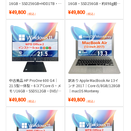
16GB・SSD256GB+HDD1TB・
16GB・SSD256GB・約898g超軽
DVDマルチ｜Windows 11・WPS
量｜Windows 11・WPS Office 2
¥49,800
¥49,800
Office 2付き
付き
（税込）
（税込）
中古美品 HP ProOne 600 G4｜
訳あり Apple MacBook Air 13イ
21.5型一体型・6コアCore i5・メ
ンチ 2017｜Core i5/8GB/128GB
モリ16GB・SSD512GB・DVD/カ
｜macOS Monterey
メラ内蔵｜Windows 11・WPS
¥49,800
¥49,800
Office 2付き
（税込）
（税込）