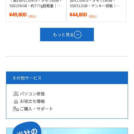
｜第8世代Core i5・メモリ8GB・
世代Core i5・メモリ16GB・
SSD256GB・約777g超軽量｜
SSD512GB・テンキー搭載｜
Windows 11・Microsoft Office
Windows 11・WPS Office 2付き
¥49,800
¥44,800
2024付き
（税込）
（税込）
もっと見る
その他サービス
パソコン修理
お役立ち情報
ご購入・サポート