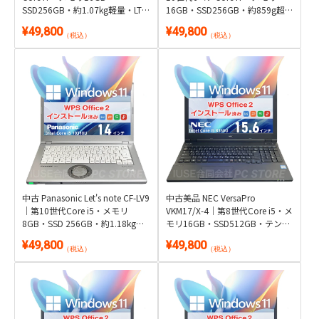
SSD256GB・約1.07kg軽量・LTE
16GB・SSD256GB・約859g超軽
対応｜Windows 11・WPS Office
量｜Windows 11・WPS Office 2
¥49,800
¥49,800
2付き
付き
（税込）
（税込）
中古 Panasonic Let's note CF-LV9
中古美品 NEC VersaPro
｜第10世代Core i5・メモリ
VKM17/X-4｜第8世代Core i5・メ
8GB・SSD 256GB・約1.18kg頑
モリ16GB・SSD512GB・テンキ
丈ボディ｜Windows 11・WPS
ー&シリアルポート搭載15.6型｜
¥49,800
¥49,800
Office 2付き
Windows 11・WPS Office 2付き
（税込）
（税込）