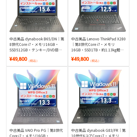
中古美品 dynabook B65/DN｜第
中古美品 Lenovo ThinkPad X280
8世代Core i7・メモリ16GB・
｜第8世代Core i7・メモリ
SSD512GB・テンキー/DVD搭載
16GB・SSD1TB・約1.13kg軽量
｜Windows 11・WPS Office 2付
モバイル｜Windows 11 Pro・
¥49,800
¥49,800
き
WPS Office 2付き
（税込）
（税込）
中古美品 VAIO Pro PG｜第8世代
中古美品 dynabook G83/FR｜第
Core i7・メモリ16GB・
10世代6コアCore i7・メモリ