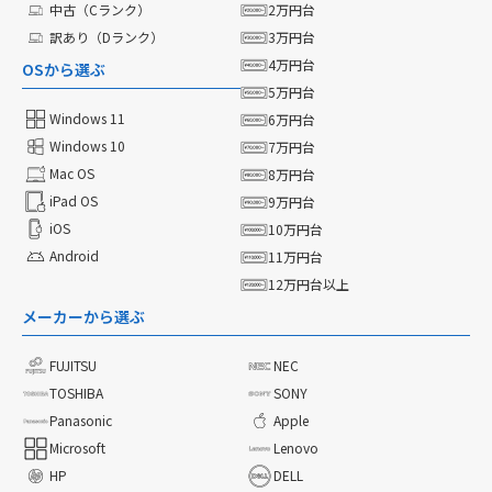
中古（Cランク）
2万円台
訳あり（Dランク）
3万円台
4万円台
OSから選ぶ
5万円台
Windows 11
6万円台
Windows 10
7万円台
Mac OS
8万円台
iPad OS
9万円台
iOS
10万円台
Android
11万円台
12万円台以上
メーカーから選ぶ
FUJITSU
NEC
TOSHIBA
SONY
Panasonic
Apple
Microsoft
Lenovo
HP
DELL