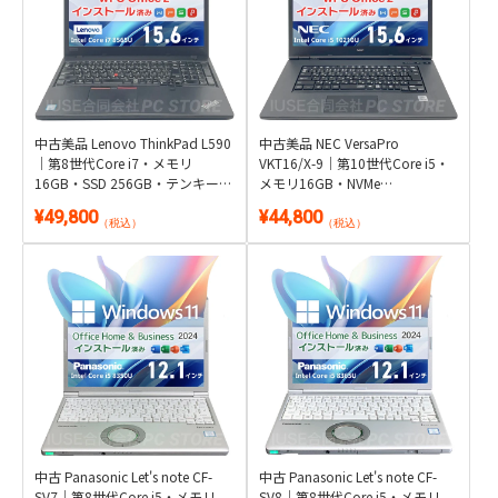
中古美品 Lenovo ThinkPad L590
中古美品 NEC VersaPro
｜第8世代Core i7・メモリ
VKT16/X-9｜第10世代Core i5・
16GB・SSD 256GB・テンキー搭
メモリ16GB・NVMe
載｜Windows 11・WPS Office 2
SSD256GB・Wi-Fi 6対応15.6型
¥49,800
¥44,800
付き
｜Windows 11・WPS Office 2付
（税込）
（税込）
き
中古 Panasonic Let's note CF-
中古 Panasonic Let's note CF-
SV7｜第8世代Core i5・メモリ
SV8｜第8世代Core i5・メモリ