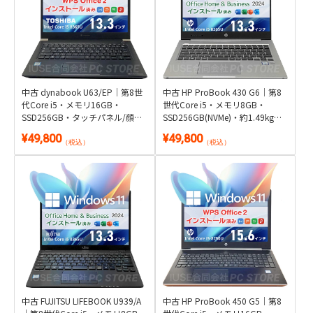
中古 dynabook U63/EP｜第8世
中古 HP ProBook 430 G6｜第8
代Core i5・メモリ16GB・
世代Core i5・メモリ8GB・
SSD256GB・タッチパネル/顔認
SSD256GB(NVMe)・約1.49kg軽
証搭載｜Windows 11・WPS
量｜Windows 11・Microsoft
¥49,800
¥49,800
Office 2付き
Office 2024付き
（税込）
（税込）
中古 FUJITSU LIFEBOOK U939/A
中古 HP ProBook 450 G5｜第8