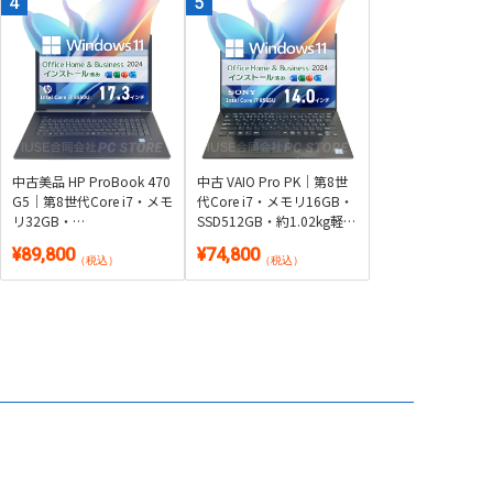
中古美品 HP ProBook 470
中古 VAIO Pro PK｜第8世
G5｜第8世代Core i7・メモ
代Core i7・メモリ16GB・
リ32GB・
SSD512GB・約1.02kg軽量
SSD256GB+HDD1TB・
14型｜Windows 11・
¥89,800
¥74,800
17.3型GeForce搭載｜
Microsoft Office 2024付き
（税込）
（税込）
Windows 11・Microsoft
Office 2024付き