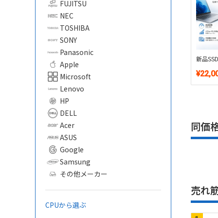
FUJITSU
NEC
TOSHIBA
SONY
Panasonic
新品SSD
Apple
¥22,0
Microsoft
Lenovo
HP
DELL
同価
Acer
ASUS
Google
Samsung
その他メーカー
売れ
CPUから選ぶ