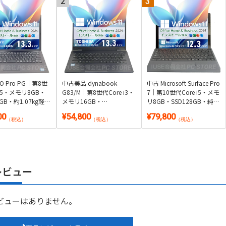
IO Pro PG｜第8世
中古美品 dynabook
中古 Microsoft Surface Pro
 i5・メモリ8GB・
G83/M｜第8世代Core i3・
7｜第10世代Core i5・メモ
6GB・約1.07kg軽量
メモリ16GB・
リ8GB・SSD128GB・純正
ws 11・Microsoft
SSD256GB・約779g超軽
タイプカバー付き2in1｜
00
¥54,800
¥79,800
 2024付き
量｜Windows 11・
Windows 11・Microsoft
（税込）
（税込）
（税込）
Microsoft Office 2024付き
Office 2024付き・タブレ
ット
レビュー
ビューはありません。